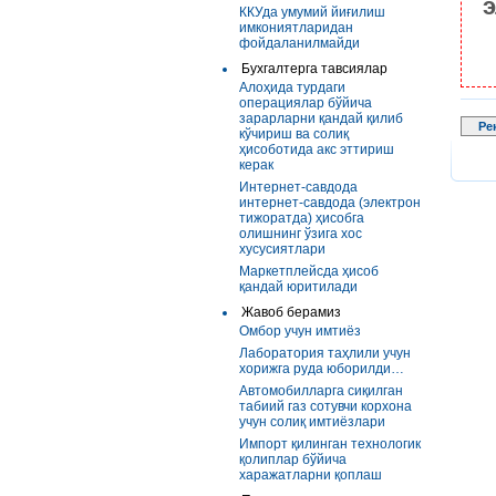
э
ККУда умумий йиғилиш
имкониятларидан
фойдаланилмайди
Бухгалтерга тавсиялар
Алоҳида турдаги
операциялар бўйича
зарарларни қандай қилиб
Ре
кўчириш ва солиқ
ҳисоботида акс эттириш
керак
Интернет-савдода
интернет-савдода (электрон
тижоратда) ҳисобга
олишнинг ўзига хос
хусусиятлари
Маркетплейсда ҳисоб
қандай юритилади
Жавоб берамиз
Омбор учун имтиёз
Лаборатория таҳлили учун
хорижга руда юборилди…
Автомобилларга сиқилган
табиий газ сотувчи корхона
учун солиқ имтиёзлари
Импорт қилинган технологик
қолиплар бўйича
харажатларни қоплаш