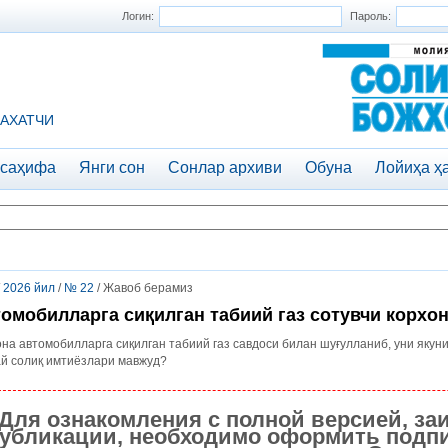
Логин:
Пароль:
АХАТЧИ
 саҳифа
Янги сон
Сонлар архиви
Обуна
Лойиҳа ҳ
/
2026 йил
/
№ 22
/ Жавоб берамиз
омобилларга сиқилган табиий газ сотувчи корхон
на автомобилларга сиқилган табиий газ савдоси билан шуғулланиб, уни якун
ай солиқ имтиёзлари мавжуд?
Для ознакомления с полной версией, за
убликации, необходимо оформить подпи