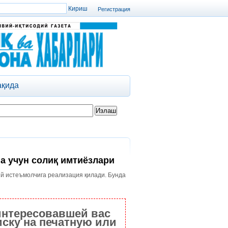
Регистрация
ақида
а учун солиқ имтиёзлари
ий истеъмолчига реализация қилади. Бунда
интересовавшей вас
ску на печатную или