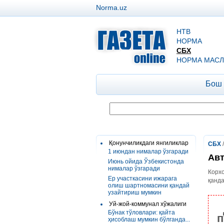
Norma.uz
НТВ
НОРМА
СБХ
НОРМА МАСЛ
Бош
Қонунчиликдаги янгиликлар
СБХ
1 июндан нималар ўзгаради
Авт
Июнь ойида Ўзбекистонда
нималар ўзгаради
Корхо
Ер участкасини ижарага
қанд
олиш шартномасини қандай
узайтириш мумкин
Уй-жой-коммунал хўжалиги
Бўнак тўловлари: қайта
п
ҳисоблаш мумкин бўлганда...