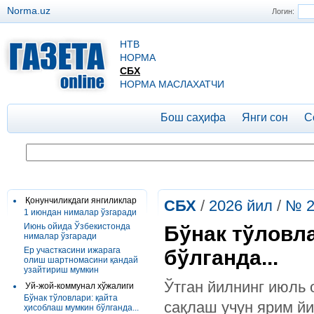
Norma.uz
Логин:
НТВ
НОРМА
СБХ
НОРМА МАСЛАХАТЧИ
Бош саҳифа
Янги сон
С
Қонунчиликдаги янгиликлар
СБХ
/
2026 йил
/
№ 2
1 июндан нималар ўзгаради
Июнь ойида Ўзбекистонда
Бўнак тўловл
нималар ўзгаради
Ер участкасини ижарага
бўлганда...
олиш шартномасини қандай
узайтириш мумкин
Ўтган йилнинг июль 
Уй-жой-коммунал хўжалиги
Бўнак тўловлари: қайта
сақлаш учун ярим йи
ҳисоблаш мумкин бўлганда...