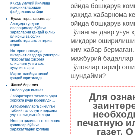
ККУда умумий йиғилиш
ойида бошқарув ком
имкониятларидан
фойдаланилмайди
ҳақида хабарнома ке
Бухгалтерга тавсиялар
ойида бошқарув ком
Алоҳида турдаги
операциялар бўйича
тўланган давр учун 
зарарларни қандай қилиб
кўчириш ва солиқ
миқдори оширилиши 
ҳисоботида акс эттириш
керак
ким хабар бермаган.
Интернет-савдода
интернет-савдода (электрон
мажбурий бадаллар 
тижоратда) ҳисобга
олишнинг ўзига хос
тўловлар тариф оши
хусусиятлари
Маркетплейсда ҳисоб
шундайми?
қандай юритилади
Жавоб берамиз
Омбор учун имтиёз
Для озна
Лаборатория таҳлили учун
хорижга руда юборилди…
заинтер
Автомобилларга сиқилган
табиий газ сотувчи корхона
необход
учун солиқ имтиёзлари
печатную и
Импорт қилинган технологик
қолиплар бўйича
газет. 
харажатларни қоплаш