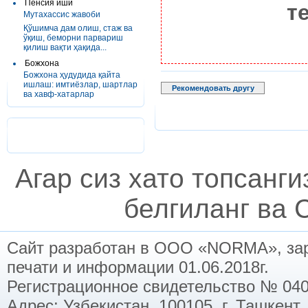
Пенсия иши
т
Мутахассис жавоби
Қўшимча дам олиш, стаж ва
ўқиш, беморни парвариш
қилиш вақти ҳақида...
Божхона
Божхона ҳудудида қайта
ишлаш: имтиёзлар, шартлар
Рекомендовать другу
ва хавф-хатарлар
Агар сиз хато топсанг
белгиланг ва C
Сайт разработан в ООО «NORMA», заре
печати и информации 01.06.2018г.
Регистрационное свидетельство № 040
Адрес: Узбекистан, 100105, г. Ташкент,