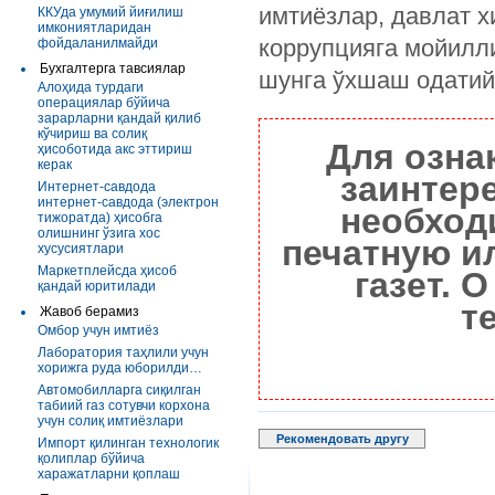
имтиёзлар, давлат 
ККУда умумий йиғилиш
имкониятларидан
коррупцияга мойилл
фойдаланилмайди
Бухгалтерга тавсиялар
шунга ўхшаш одатий
Алоҳида турдаги
операциялар бўйича
зарарларни қандай қилиб
кўчириш ва солиқ
Для озна
ҳисоботида акс эттириш
керак
заинтер
Интернет-савдода
интернет-савдода (электрон
необход
тижоратда) ҳисобга
олишнинг ўзига хос
печатную и
хусусиятлари
Маркетплейсда ҳисоб
газет. 
қандай юритилади
т
Жавоб берамиз
Омбор учун имтиёз
Лаборатория таҳлили учун
хорижга руда юборилди…
Автомобилларга сиқилган
табиий газ сотувчи корхона
учун солиқ имтиёзлари
Рекомендовать другу
Импорт қилинган технологик
қолиплар бўйича
харажатларни қоплаш