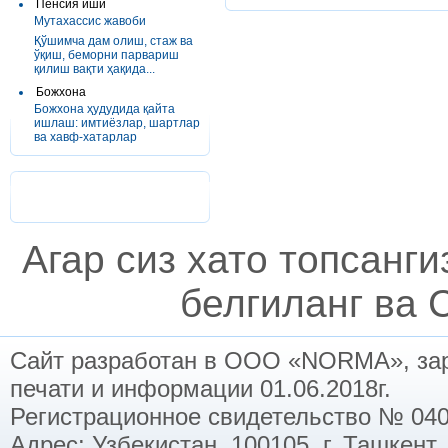
Пенсия иши
Мутахассис жавоби
Қўшимча дам олиш, стаж ва
ўқиш, беморни парвариш
қилиш вақти ҳақида...
Божхона
Божхона ҳудудида қайта
ишлаш: имтиёзлар, шартлар
ва хавф-хатарлар
Агар сиз хато топсанг
белгиланг ва C
Сайт разработан в ООО «NORMA», заре
печати и информации 01.06.2018г.
Регистрационное свидетельство № 040
Адрес: Узбекистан, 100105, г. Ташкент,