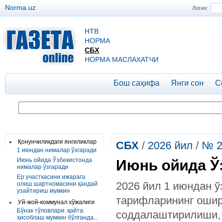
Norma.uz
Логин:
НТВ
НОРМА
СБХ
НОРМА МАСЛАХАТЧИ
Бош саҳифа
Янги сон
С
Қонунчиликдаги янгиликлар
СБХ
/
2026 йил
/
№ 2
1 июндан нималар ўзгаради
Июнь ойида Ўзбекистонда
Июнь ойида Ў
нималар ўзгаради
Ер участкасини ижарага
2026 йил 1 июндан ў
олиш шартномасини қандай
узайтириш мумкин
тарифларининг ошир
Уй-жой-коммунал хўжалиги
Бўнак тўловлари: қайта
соддалаштирилиши, 
ҳисоблаш мумкин бўлганда...