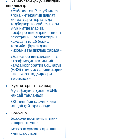
Ўзбекистон қонунчиликдаги
янгиликлар
«Ўзбекистон Республикаси
ягона интерактив давлат
хизматлари порталида
тадбиркорлик субъектлари
учун имтиёзлар ва
преференцияларнинг ягона
реестрини шакллантириш
ҳамда янгилаб бориш
тартиби тўғрисидаги
низомни тасдиқлаш ҳақида»
«Барқарор ривожланиш ва
атроф-муҳит, ижтимоий
ҳамда корпоратив бошқарув
(ESG) тамойилларини жорий
этиш чора-тадбирлари
тўғрисида»
Бухгалтерга тавсиялар
Мувофиқ келадиган МХИК
қандай танланади
ҚҚСнинг бир қисмини ким
қандай қайтара олади
Божхона
Божхона воситачилигининг
яширин томони
Божхона ҳужжатларининг
янги шакллари