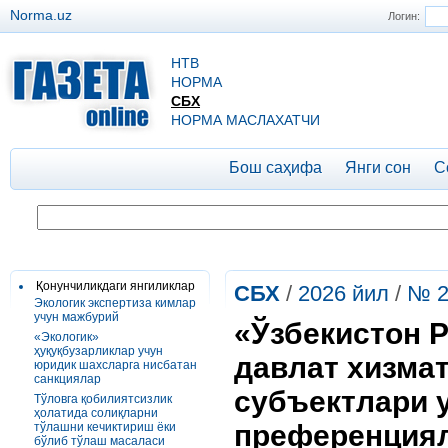
Norma.uz
Логин:
НТВ
НОРМА
СБХ
НОРМА МАСЛАХАТЧИ
Бош саҳифа
Янги сон
С
Қонунчиликдаги янгиликлар
СБХ
/
2026 йил
/
№ 2
Экологик экспертиза кимлар
учун мажбурий
«Ўзбекистон Р
«Экологик»
ҳуқуқбузарликлар учун
давлат хизма
юридик шахсларга нисбатан
санкциялар
субъектлари 
Тўловга қобилиятсизлик
ҳолатида солиқларни
преференциял
тўлашни кечиктириш ёки
бўлиб тўлаш масаласи