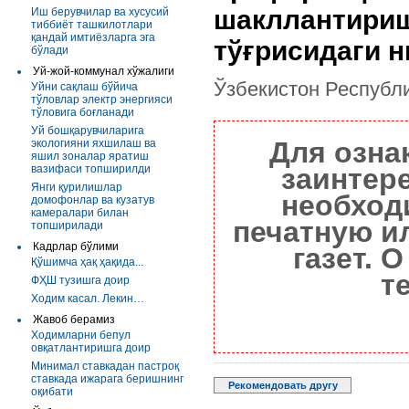
шакллантириш
Иш берувчилар ва хусусий
тиббиёт ташкилотлари
қандай имтиёзларга эга
тўғрисидаги 
бўлади
Уй-жой-коммунал хўжалиги
Ўзбекистон Республ
Уйни сақлаш бўйича
тўловлар электр энергияси
тўловига боғланади
Уй бошқарувчиларига
Для озна
экологияни яхшилаш ва
яшил зоналар яратиш
вазифаси топширилди
заинтер
Янги қурилишлар
необход
домофонлар ва кузатув
камералари билан
печатную и
топширилади
Кадрлар бўлими
газет. 
Қўшимча ҳақ ҳақида...
т
ФҲШ тузишга доир
Ходим касал. Лекин…
Жавоб берамиз
Ходимларни бепул
овқатлантиришга доир
Минимал ставкадан пастроқ
ставкада ижарага беришнинг
Рекомендовать другу
оқибати