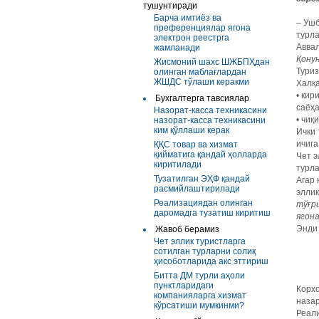
тушунтиради
Барча имтиёз ва
– Ушб
преференциялар ягона
турла
электрон реестрга
Аввал
жамланади
Қонун
Жисмоний шахс ШЖБПҲдан
Туриз
олинган маблағлардан
ЖШДС тўлаши керакми
Халқа
• кир
Бухгалтерга тавсиялар
саёҳа
Назорат-касса техникасини
• чиқ
назорат-касса техникасини
ким қўллаши керак
Ички 
ичига
ҚҚС товар ва хизмат
қийматига қандай ҳолларда
Чет э
киритилади
турла
Тузатилган ЭҲФ қандай
Агар 
расмийлаштирилади
эллик
Реализациядан олинган
тўғр
даромадга тузатиш киритиш
ягона
Энди 
Жавоб берамиз
Чет эллик туристларга
сотилган турларни солиқ
ҳисоботларида акс эттириш
Битта ДМ турли аҳоли
пунктларидаги
Корхо
компанияларга хизмат
наза
кўрсатиши мумкинми?
Реали