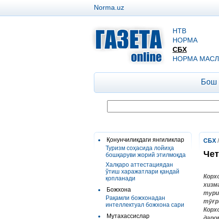
Norma.uz
НТВ
НОРМА
СБХ
НОРМА МАСЛ
Бош
Қонунчиликдаги янгиликлар
СБХ
Туризм соҳасида лойиҳа
Чет
бошқаруви жорий этилмоқда
Халқаро аттестациядан
ўтиш харажатлари қандай
Корх
қопланади
хизм
Божхона
тури
Рақамли божхонадан
тўғр
интеллектуал божхона сари
Корх
Мутахассислар
даро