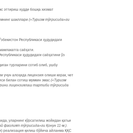
кс эттириш худди бошқа хизмат
измнинг шакллари
(«Туризм тўғрисида»ги
Ўзбекистон Республикаси ҳудудидаги
мамлакатга саёҳати.
еспубликаси ҳудудидаги саёҳатини ўз
диган турларини сотиб олиб, ушбу
и учун алоҳида лицензия олиши керак, чет
ияси билан сотиш мумкин эмас
(«Туризм
ларини лицензиялаш тартиби тўғрисида
нида, уларнинг кўрсатилиш жойидан қатьи
й фаолият тўғрисида»ги Қонун 11-м.)
.
и) реализация қилиш бўйича айланма ҚҚС