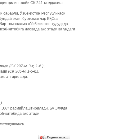
ация қилиш жойи СК 241-моддасига
и сабабли, Ўзбекистон Республикаси
Шундай экан, бу хизматлар ҚҚСга
а бир томонлама «Ўзбекистон ҳудудида
об-китобига иловада акс этади ва ундаги
илади
(СК 297-м. 3-қ. 1-б.)
;
илади
(СК 305-м. 1-5-қ.)
.
акс эттирилади.
.)
.
ма ЭҲФ расмийлаштирилади. Бу ЭҲФда
б-китобида акс этади.
маслаҳатчиси.
Поделиться…