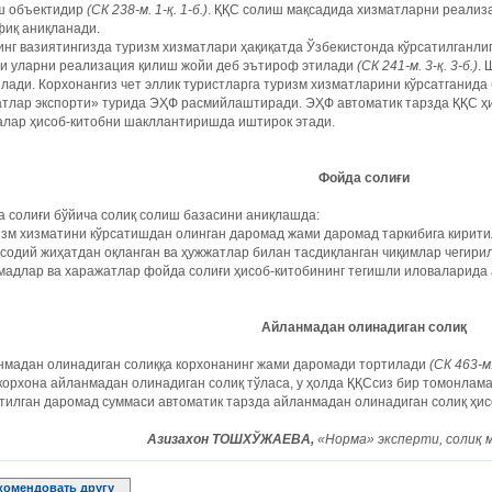
ш объектидир
(СК ­238-м. 1-қ. 1-б.)
. ҚҚС солиш мақсадида хизматларни реализ
фиқ аниқланади.
нг вазиятингизда туризм хизматлари ҳақиқатда Ўзбекистонда кўрсатилганлиг
ди уларни реализация қилиш жойи деб эътироф этилади
(СК 241-м. 3-қ. 3-б.)
. 
лади. Корхонангиз чет эллик туристларга туризм хизматларини кўрсатганид
тлар экспорти» турида ЭҲФ расмийлаштиради. ЭҲФ автоматик тарзда ҚҚС ҳис
алар ҳисоб-китобни шакллантиришда иштирок этади.
Фойда солиғи
 солиғи бўйича солиқ солиш базасини аниқлашда:
изм хизматини кўрсатишдан олинган даромад жами даромад таркибига кирит
исодий жиҳатдан оқланган ва ҳужжатлар билан тасдиқланган чиқимлар чегир
адлар ва харажатлар фойда солиғи ҳисоб-китобининг тегишли иловаларида 
Айланмадан олинадиган солиқ
нмадан олинадиган солиққа корхонанинг жами даромади тортилади
(СК 463-м
корхона айланмадан олинадиган солиқ тўласа, у ҳолда ҚҚСсиз бир томонла
тилган даромад суммаси автоматик тарзда айланмадан олинадиган солиқ ҳисо
Азизахон ТОШХЎЖАЕВА,
«Норма» эксперти, солиқ 
комендовать другу