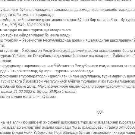
у фаолият бўйича олинадиган айланма ва даромадни солиқ ҳисоботларида а
ридаги каби амалга оширилади.
амбор, эътиборингизни қаратишингиз керак бўлган бир масала бор – бу тур
 5-м., ЎРҚ-549, 18.07.2019 й.)
.
м халқаро ва ички туризм шаклларига эга.
ро туризм қуйидагиларни ўз ичига олади:
иш туризми – Ўзбекистон Республикасида доимий яшамайдиган шахсларнинг 
ти;
иш туризми – Ўзбекистон Республикасида доимий яшовчи шахсларнинг бошқа 
туризм Ўзбекистон Республикасида доимий яшовчи шахсларнинг Ўзбекистон Р
 олади.
л фуқаролари корхонангизнинг Ўзбекистон Республикаси ичида ташкил этила
рда иштирок этсалар, бу кириш туризми ҳисобланади.
корхонангиз туроператорлик фаолияти билан шуғулланса, туризмнинг бу шакл
 туристларга Ўзбекистон Республикаси бўйича турларни ички туризм лиценз
исида»ги Қонун 20-м., Махсус электрон тизим орқали айрим фаолият тур
 низом, 21.02.2022 й. 80-сон ВМҚга 1-илова)
.
солиқ солиш масаласига ўтамиз.
ҚҚС
на чет эллик юридик ёки жисмоний шахсларга туризм хизматларини кўрсатга
р, хизматлар экспортини амалга оширади
(Янги таҳрирдаги «Ташқи иқтисоди
зация қилиш жойи Ўзбекистон Республикаси бўлган товарларни (хизматларн