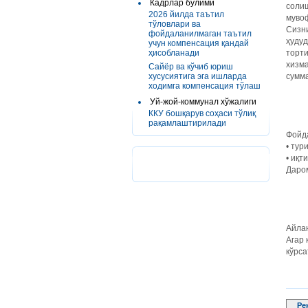
Кадрлар бўлими
соли
2026 йилда таътил
муво
тўловлари ва
Сизни
фойдаланилмаган таътил
ҳуду
учун компенсация қандай
ҳисобланади
торти
хизма
Сайёр ва кўчиб юриш
хусусиятига эга ишларда
сумм
ходимга компенсация тўлаш
Уй-жой-коммунал хўжалиги
ККУ бошқарув соҳаси тўлиқ
рақамлаштирилади
Фойда
• тур
• иқт
Даром
Айла
Агар 
кўрса
Ре