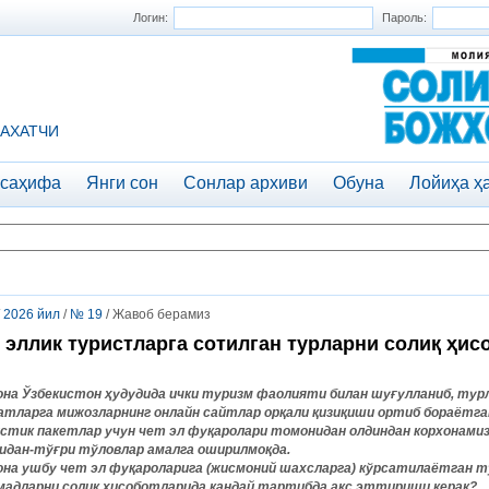
Логин:
Пароль:
АХАТЧИ
 саҳифа
Янги сон
Сонлар архиви
Обуна
Лойиҳа ҳ
/
2026 йил
/
№ 19
/ Жавоб берамиз
 эллик туристларга сотилган турларни солиқ ҳис
она Ўзбекистон ҳудудида ички туризм фаолияти билан шуғулланиб, ту
атларга мижозларнинг онлайн сайтлар орқали қизиқиши ортиб бораётга
стик пакетлар учун чет эл фуқаролари томонидан олдиндан корхонами
идан-тўғри тўловлар амалга оширилмоқда.
она ушбу чет эл фуқароларига (жисмоний шахсларга) кўрсатилаётган т
мадларни солиқ ҳисоботларида қандай тартибда акс эттириши керак?