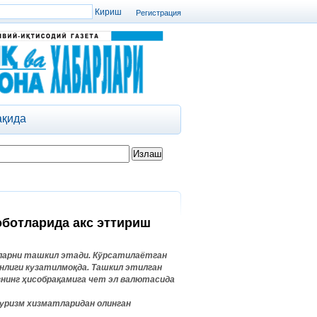
Регистрация
ақида
оботларида акс эттириш
рларни ташкил этади. Кўрсатилаётган
нлиги кузатилмоқда. Ташкил этилган
знинг ҳисобрақамига чет эл валютасида
уризм хизматларидан олинган