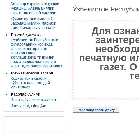
Болалар саратонига қарши
Ўзбекистон Республ
курашиш бўйича миллий
стратегия ишлаб чиқилди
Кўчмас мулкни оммавий
баҳолаш миллий маркази
Для озна
нима билан шуғулланади
Расмий ҳужжатлар
заинтер
«Ўзбекистон Республикаси
фуқароларини хорижда
необход
ташкиллаштирилган
тартибда ишга
печатную и
жойлаштириш тизимини
янада такомиллаштириш
газет. 
чора-тадбирлари тўғрисида»
т
Меҳнат муносабатлари
Ходимларни ҳарбий
рўйхатга олиш қандай
юритилади
Кадрлар бўлими
Ишга қабул қилишга доир
Икки уловда бир ўзи...
Рекомендовать другу