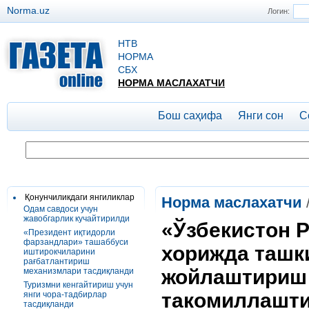
Norma.uz
Логин:
НТВ
НОРМА
СБХ
НОРМА МАСЛАХАТЧИ
Бош саҳифа
Янги сон
С
Қонунчиликдаги янгиликлар
Норма маслахатчи
Одам савдоси учун
жавобгарлик кучайтирилди
«Ўзбекистон 
«Президент иқтидорли
фарзандлари» ташаббуси
хорижда ташк
иштирокчиларини
рағбатлантириш
жойлаштириш 
механизмлари тасдиқланди
Туризмни кенгайтириш учун
такомиллашти
янги чора-тадбирлар
тасдиқланди