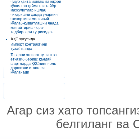
чуқур қайта ишлаш ва юқори
қўшилган қийматли тайёр
маҳсулотлар ишлаб
чиқаришни ҳамда уларнинг
экспортини молиявий
қўллаб-қувватлашни янада
кенгайтириш чора-
тадбирлари туғрисида»
ҚҚС хусусида
Импорт контрактини
тузаётганда…
Товарни экспорт қилиш ва
етказиб бериш: қандай
шартларда ҚҚСнинг ноль
даражали ставкаси
қўлланади
Агар сиз хато топсанг
белгиланг ва C