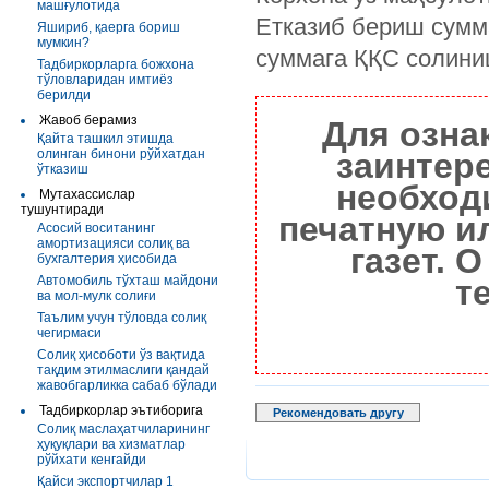
машғулотида
Етказиб бериш сумм
Яшириб, қаерга бориш
мумкин?
суммага ҚҚС солини
Тадбиркорларга божхона
тўловларидан имтиёз
берилди
Жавоб берамиз
Для озна
Қайта ташкил этишда
олинган бинони рўйхатдан
заинтер
ўтказиш
необход
Мутахассислар
тушунтиради
печатную и
Асосий воситанинг
амортизацияси солиқ ва
газет. 
бухгалтерия ҳисобида
Автомобиль тўхташ майдони
т
ва мол-мулк солиғи
Таълим учун тўловда солиқ
чегирмаси
Солиқ ҳисоботи ўз вақтида
тақдим этилмаслиги қандай
жавобгарликка сабаб бўлади
Тадбиркорлар эътиборига
Рекомендовать другу
Солиқ маслаҳатчиларининг
ҳуқуқлари ва хизматлар
рўйхати кенгайди
Қайси экспортчилар 1