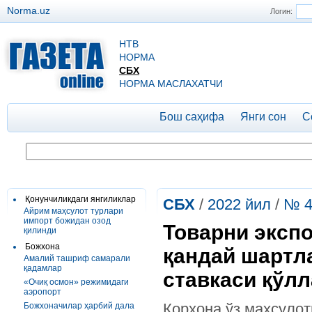
Norma.uz
Логин:
НТВ
НОРМА
СБХ
НОРМА МАСЛАХАТЧИ
Бош саҳифа
Янги сон
С
Қонунчиликдаги янгиликлар
СБХ
/
2022 йил
/
№ 4
Айрим маҳсулот турлари
импорт божидан озод
Товарни экспо
қилинди
Божхона
қандай шартл
Амалий ташриф самарали
қадамлар
ставкаси қўл
«Очиқ осмон» режимидаги
аэропорт
Корхона ўз маҳсулот
Божхоначилар ҳарбий дала