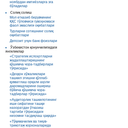
ноябрдан имтиёзларга эга
бўладилар
Солиқ солиш
Мол етказиб берувчининг
ҚҚС тўловчиси гувоҳномаси
фаол эмаслиги оқибатлари
Турларни сотишнинг солиқ
оқибатлари
Депозит учун банк фоизлари
Ўзбекистон қонунчилигидаги
янгиликлар
«Стратегик ислоҳотларни
жадаллаштиришнинг
қўшимча чора-тадбирлари
тўғрисида»
«Деҳқон хўжаликлари
ташкил этишни қўллаб-
қувватлаш орқали аҳоли
даромадларини ошириш
бўйича қўшимча чора-
тадбирлар тўғрисида»
«Аудиторлик ташкилотининг
иши сифатини ташқи
назоратдан ўтказиш
тартиби тўғрисидаги
низомни тасдиқлаш ҳақида»
«Тўқимачилик ва тикув-
трикотаж корхоналарида