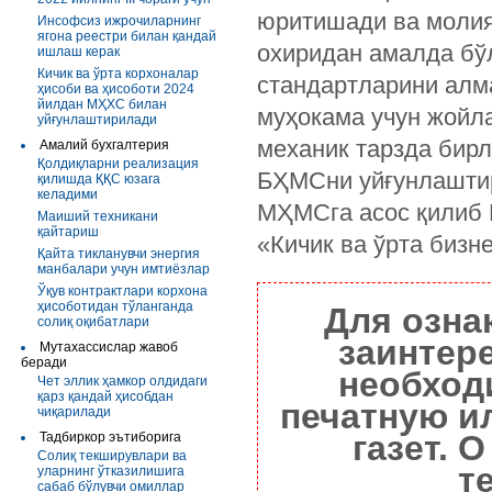
юритишади ва молия
Инсофсиз ижрочиларнинг
ягона реестри билан қандай
охиридан амалда бў
ишлаш керак
Кичик ва ўрта корхоналар
стандартларини алм
ҳисоби ва ҳисоботи 2024
йилдан МҲХС билан
муҳокама учун жойла
уйғунлаштирилади
механик тарзда бир
Амалий бухгалтерия
Қолдиқларни реализация
БҲМСни уйғунлаштир
қилишда ҚҚС юзага
келадими
МҲМСга асос қилиб 
Маиший техникани
қайтариш
«Кичик ва ўрта бизн
Қайта тикланувчи энергия
манбалари учун имтиёзлар
Ўқув контрактлари корхона
ҳисоботидан тўланганда
Для озна
солиқ оқибатлари
заинтер
Мутахассислар жавоб
беради
необход
Чет эллик ҳамкор олдидаги
қарз қандай ҳисобдан
печатную и
чиқарилади
газет. 
Тадбиркор эътиборига
Солиқ текширувлари ва
т
уларнинг ўтказилишига
сабаб бўлувчи омиллар