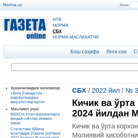
Norma.uz
Логин:
НТВ
НОРМА
СБХ
НОРМА МАСЛАХАТЧИ
Бош саҳифа
Янги сон
С
Қонунчиликдаги янгиликлар
СБХ
/
2022 йил
/
№ 3
«Янги Ўзбекистон –
рақобатбардош
Кичик ва ўрта
маҳсулотлар юрти»
Маълумот учун!
2024 йилдан 
МҲХСга ўтган корхоналарга
қандай счётлар режаси
зарур
Кичик ва ўрта корхо
Статистика бўйича
кузатувдан ўтишни унутманг
Молиявий ҳисоботни
2022 йилнинг III чораги учун