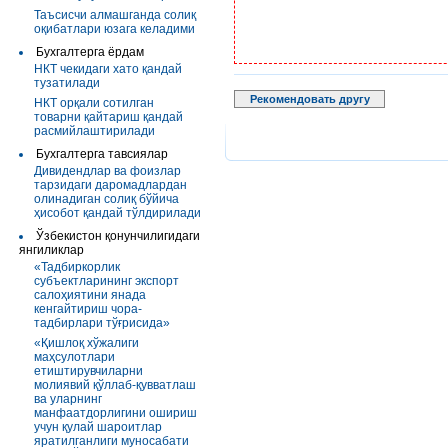
Таъсисчи алмашганда солиқ
оқибатлари юзага келадими
Бухгалтерга ёрдам
НКТ чекидаги хато қандай
тузатилади
Рекомендовать другу
НКТ орқали сотилган
товарни қайтариш қандай
расмийлаштирилади
Бухгалтерга тавсиялар
Дивидендлар ва фоизлар
тарзидаги даромадлардан
олинадиган солиқ бўйича
ҳисобот қандай тўлдирилади
Ўзбекистон қонунчилигидаги
янгиликлар
«Тадбиркорлик
субъектларининг экспорт
салоҳиятини янада
кенгайтириш чора-
тадбирлари тўғрисида»
«Қишлоқ хўжалиги
маҳсулотлари
етиштирувчиларни
молиявий қўллаб-қувватлаш
ва уларнинг
манфаатдорлигини ошириш
учун қулай шароитлар
яратилганлиги муносабати