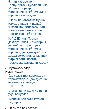
билан Ўзбекистон
Республикаси Ҳукуматининг
айрим қарорларига
ўзгартириш ва қўшимчалар
киритиш тўғрисида»
«Чарм-пойабзал ва мўйна
маҳсулотларини ишлаб
чиқаришга ихтисослашган
кичик саноат зоналарини
ташкил этиш тўғрисида»
ЎзР ДБҚнинг «Транзит
декларациясини тўлдириш,
расмийлаштириш, унга
ўзгартириш ва қўшимча
киритиш, уни қайтариб олиш
ҳамда бекор қилиш тартиби
тўғрисидаги низомни
тасдиқлаш ҳақида»ги қарори
Мутахассислар
тушунтиради
Қарз олувчида даромад ва
харажатлар қандай ҳисобга
олинади ва солиққа
тортилади
Мижозларни жалб қилганлик
учун бонуслар
Қурилиш муддати тугаган
тақдирда…
Одамлар ва одатлар