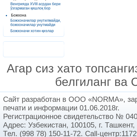
Венгрияда XVIII асрдан бери
ўзгармаган қишлоқ бор
Божхона
Божхоначилар унутилмайди,
божхоначилар унутмайди
Божхоначи хотин-қизлар
Агар сиз хато топсанг
белгиланг ва C
Сайт разработан в ООО «NORMA», заре
печати и информации 01.06.2018г.
Регистрационное свидетельство № 040
Адрес: Узбекистан, 100105, г. Ташкент,
Тел. (998 78) 150-11-72. Call-центр:11