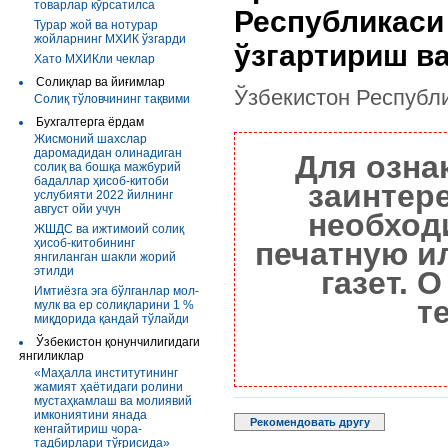
товарлар кўрсатилса
Республикаси
Турар жой ва нотурар
жойларнинг МХИК ўзгарди
ўзгартириш в
Хато МХИКли чеклар
Солиқлар ва йиғимлар
Ўзбекистон Республ
Солиқ тўловчининг тақвими
Бухгалтерга ёрдам
Жисмоний шахслар
даромадидан олинадиган
Для озна
солиқ ва бошқа мажбурий
бадаллар ҳисоб-китоби
заинтер
услубияти 2022 йилнинг
август ойи учун
необход
ЖШДС ва ижтимоий солиқ
ҳисоб-китобининг
печатную и
янгиланган шакли жорий
этилди
газет. 
Имтиёзга эга бўлганлар мол-
т
мулк ва ер солиқларини 1 %
миқдорида қандай тўлайди
Ўзбекистон қонунчилигидаги
янгиликлар
«Маҳалла институтининг
жамият ҳаётидаги ролини
мустаҳкамлаш ва молиявий
имкониятини янада
Рекомендовать другу
кенгайтириш чора-
тадбирлари тўғрисида»