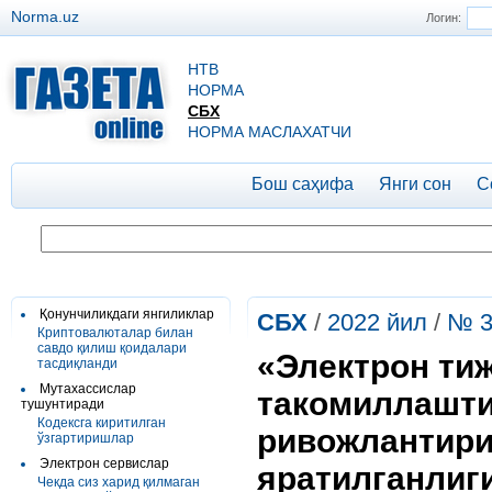
Norma.uz
Логин:
НТВ
НОРМА
СБХ
НОРМА МАСЛАХАТЧИ
Бош саҳифа
Янги сон
С
Қонунчиликдаги янгиликлар
СБХ
/
2022 йил
/
№ 3
Криптовалюталар билан
савдо қилиш қоидалари
«Электрон ти
тасдиқланди
Мутахассислар
такомиллашти
тушунтиради
Кодексга киритилган
ривожлантири
ўзгартиришлар
Электрон сервислар
яратилганлиг
Чекда сиз харид қилмаган