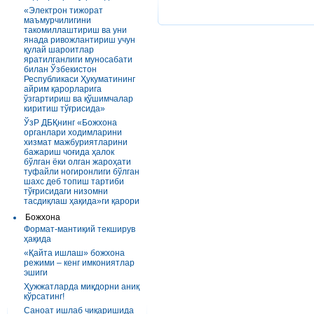
«Электрон тижорат
маъмурчилигини
такомиллаштириш ва уни
янада ривожлантириш учун
қулай шароитлар
яратилганлиги муносабати
билан Ўзбекистон
Республикаси Ҳукуматининг
айрим қарорларига
ўзгартириш ва қўшимчалар
киритиш тўғрисида»
ЎзР ДБҚнинг «Божхона
органлари ходимларини
хизмат мажбуриятларини
бажариш чоғида ҳалок
бўлган ёки олган жароҳати
туфайли ногиронлиги бўлган
шахс деб топиш тартиби
тўғрисидаги низомни
тасдиқлаш ҳақида»ги қарори
Божхона
Формат-мантиқий текширув
ҳақида
«Қайта ишлаш» божхона
режими – кенг имкониятлар
эшиги
Ҳужжатларда миқдорни аниқ
кўрсатинг!
Саноат ишлаб чиқаришида