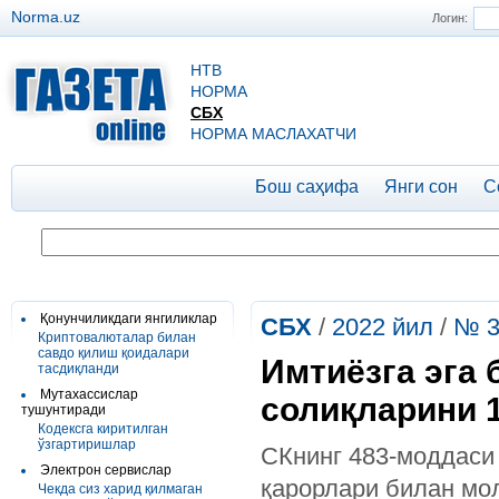
Norma.uz
Логин:
НТВ
НОРМА
СБХ
НОРМА МАСЛАХАТЧИ
Бош саҳифа
Янги сон
С
Қонунчиликдаги янгиликлар
СБХ
/
2022 йил
/
№ 3
Криптовалюталар билан
савдо қилиш қоидалари
Имтиёзга эга 
тасдиқланди
Мутахассислар
солиқларини 
тушунтиради
Кодексга киритилган
ўзгартиришлар
СКнинг 483-моддаси
Электрон сервислар
қарорлари билан мол
Чекда сиз харид қилмаган