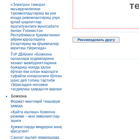
т
«Электрон тижорат
маъмурчилигини
такомиллаштириш ва уни
янада ривожлантириш учун
қулай шароитлар
яратилганлиги муносабати
билан Ўзбекистон
Республикаси Ҳукуматининг
айрим қарорларига
Рекомендовать другу
ўзгартириш ва қўшимчалар
киритиш тўғрисида»
ЎзР ДБҚнинг «Божхона
органлари ходимларини
хизмат мажбуриятларини
бажариш чоғида ҳалок
бўлган ёки олган жароҳати
туфайли ногиронлиги бўлган
шахс деб топиш тартиби
тўғрисидаги низомни
тасдиқлаш ҳақида»ги қарори
Божхона
Формат-мантиқий текширув
ҳақида
«Қайта ишлаш» божхона
режими – кенг имкониятлар
эшиги
Ҳужжатларда миқдорни аниқ
кўрсатинг!
Саноат ишлаб чиқаришида