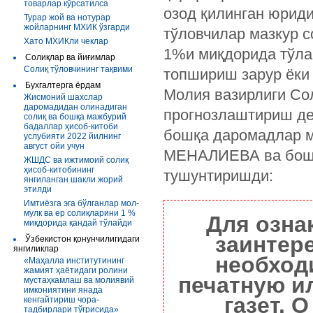
товарлар кўрсатилса
озод қилинган юриди
Турар жой ва нотурар
жойларнинг МХИК ўзгарди
тўловчилар мазкур 
Хато МХИКли чеклар
1%и миқдорида тўлай
Солиқлар ва йиғимлар
Солиқ тўловчининг тақвими
топшириш зарур ёки 
Бухгалтерга ёрдам
Молия вазирлиги Со
Жисмоний шахслар
даромадидан олинадиган
прогнозлаштириш де
солиқ ва бошқа мажбурий
бадаллар ҳисоб-китоби
бошқа даромадлар м
услубияти 2022 йилнинг
август ойи учун
МЕНАЛИЕВА ва бош
ЖШДС ва ижтимоий солиқ
ҳисоб-китобининг
тушунтиришди:
янгиланган шакли жорий
этилди
Имтиёзга эга бўлганлар мол-
мулк ва ер солиқларини 1 %
Для озна
миқдорида қандай тўлайди
заинтер
Ўзбекистон қонунчилигидаги
янгиликлар
необход
«Маҳалла институтининг
жамият ҳаётидаги ролини
печатную и
мустаҳкамлаш ва молиявий
имкониятини янада
газет. 
кенгайтириш чора-
тадбирлари тўғрисида»