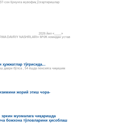
рассматриваемых объектов:
1137-сон Қонунга мувофиқ ўзгартиришлар
основных средств,
нематериальных активов,
финансовых инвестиций и др.
ент ш. 2026 йил «____»
NORMA DAVRIY NASHRLARI» МЧЖ номидан устав
 ҳужжатлар тўғрисида...
иш даври бўлса , 54 ёшда пенсияга чиқишим
тизимини жорий этиш чора-
и эркин муомалага чиқаришда
ича божхона тўловларини ҳисоблаш