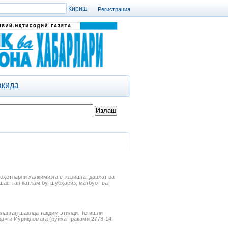
Регистрация
ақида
ҳотларни халқимизга етказишга, давлат ва
аётган қатлам бу, шубҳасиз, матбуот ва
иланган шаклда тақдим этилди. Тегишли
а»ги Йўриқномага (рўйхат рақами 2773-14,