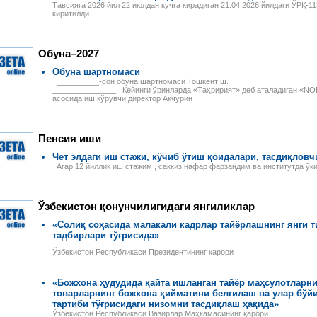
и оплаты труда
Тавсияга 2026 йил 22 июлдан кучга кирадиган 21.04.2026 йилдаги ЎРҚ-
распоряжения Президента
примерами и конкретными
лей, сезонных
киритилди.
Республики Узбекистан,
расчетами, с учетом всех
 и надомников —
постановления и
изменений и дополнений,
е ограничения
распоряжения Кабинета
внесенных в
 на работу
министров Республики
законодательство.
лей, начисление
Обуна–2027
Узбекистан,
ной платы при
зарегистрированные
й и сдельной
Обуна шартномаси
Министерством юстиции
ты труда, виды
__________-сон обуна шартномаси Тошк
Республики Узбекистан, а
абот и расчеты с
_______________ Кейинги ўринларда «Таҳририят» деб аталадиган «
также иные нормативные
и-сезонщиками,
асосида иш кўрувчи директор Акчурин
акты, в том числе
и организации
ведомственные и местные,
труда и выгоды
касающиеся вопросов
лей при
налогообложения.
Пенсия иши
нии труда
, возмещение
Чет элдаги иш стажи, кўчиб ўтиш қоидалари, тасдиқловчи
адомников и
Агар 12 йиллик иш стажим , саккиз нафар фарзандим ва институтда ўқ
руда.
Ўзбекистон қонунчилигидаги янгиликлар
«Солиқ соҳасида малакали кадрлар тайёрлашнинг янги 
тадбирлари тўғрисида»
Ўзбекистон Республикаси Президентининг қарори
«Божхона ҳудудида қайта ишланган тайёр маҳсулотларн
товарларнинг божхона қийматини белгилаш ва улар бўй
тартиби тўғрисидаги низомни тасдиқлаш ҳақида»
Ўзбекистон Республикаси Вазирлар Маҳкамасининг қарори