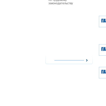
по трудовому
особенност
законодательству
совместите
работников
действующи
при приеме
совместите
им заработ
повременно
форме опла
сезонных р
работникам
особенност
надомного 
работодате
использова
надомников
расходов н
оплата их т