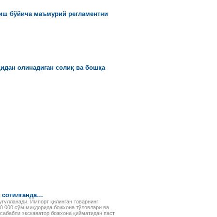
тиш бўйича маъмурий регламентни
идан олинадиган солиқ ва бошқа
а сотилганда…
уғулланади. Импорт қилинган товарнинг
0 000 сўм миқдорида божхона тўловлари ва
 сабабли экскаватор божхона қийматидан паст