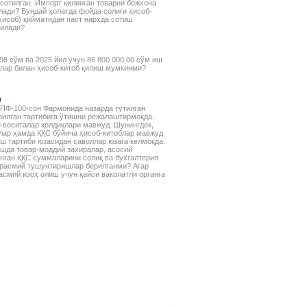
а сотилган. Импорт қилинган товарни божхона
лади? Бундай ҳолатда фойда солиғи ҳисоб-
 ҳисоб) қийматидан паст нархда сотиш
рилади?
8 сўм ва 2025 йил учун 86 800 000,00 сўм иш
Злар билан ҳисоб-китоб қилиш мумкинми?
р
 ПФ-100-сон Фармонида назарда тутилган
рилган тартибига ўтишни режалаштирмоқда.
й воситалар қолдиқлари мавжуд. Шунингдек,
лар ҳамда ҚҚС бўйича ҳисоб-китоблар мавжуд
иш тартиби юзасидан саволлар юзага келмоқда.
ишда товар-моддий захиралар, асосий
инган ҚҚС суммаларини солиқ ва бухгалтерия
 расмий тушунтиришлар берилганми? Агар
смий изоҳ олиш учун қайси ваколатли органга