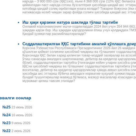
нархда – 3 900 000 сўм (ҚҚСсиз), яъни 4 368 000 сўм (12% ҚҚС билан)г
қийматидан паст нархда сотиш бухгалтерия ҳисобида қандай акс эттири
китобида қандай солиқ оқибатлари юзага келади? Товарни божхона (ёки
натижасида келиб чиққан зарар фойда солиғи ҳисобида қандай акс этти
Иш ҳақи қарзини натура шаклида тўлаш тартиби
Оилавий корхонамизнинг ишчи-ходимлардан 2024 йил учун 354 944 663,9
ҳақидан қарзи бор. Иш ҳақидан қарздорликни ёпиш учун қолдиқдаги ТМ
Қандай ҳужжатлар расмийлаштирилади?
Соддалаштирилган ҚҚС тартибини амалий қўллашга дои
Корхона Ўзбекистон Республикаси Президентининг 2026 йил 26 майдаги
қўшилган қиймат солиғини ҳисоблаб чиқариш ва тўлашнинг соддалашти
Корхонада ҚҚС билан харид қилинган товар-моддий захиралар ва асоси
ўтиш санасида амалдаги шартномалар, дебитор ва кредитор қарздорлик
бўлиб, соддалаштирилган тартибга ўтилгандан кейин уларни ҳисобга ол
ҚҚСни ҳисоблаб чиқариш ва тўлашнинг соддалаштирилган тартибига ўт
воситалар, дебитор ва кредитор қарздорликлар ҳамда аввал ҳисобга ол
ҳисобида акс эттириш бўйича амалдаги норматив-ҳуқуқий ҳужжатларда
бундай тушунтиришлар мавжуд бўлмаса, мазкур масалалар юзасидан ра
мурожаат қилиш тавсия этилади?
ввалги сонлар
№25
23 июнь 2026
№24
16 июнь 2026
№23
9 июнь 2026
№22
2 июнь 2026