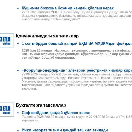
Қўшимча божхона божини қандай қўллаш керак
27.11.2025 йилдаги ЎРҚ-1097-сон Қонун кучга киргандан сўнг қўшимча 
базасига киритиладими, божхона имтиёзларида амал қиладими, аралаш 
импорт қилинганда татбиқ этиладими?
Қонунчиликдаги янгиликлар
1 сентябрдан бошлаб қандай БҲМ ВА МҲЭКМдан фойдал
2026
йил
23
июнда
«
Иш
ҳақи
,
пенсиялар
,
стипендиялар
ва
нафақал
ПФ
-115-
сон
Фармон
қабул
қилинди
.
Кўрсаткичларнинг
бир
қисми
2
сентябрдан
бошлаб
оширилади
.
«Коррупционерларнинг электрон реестри»га кимлар кир
22.06.2026 йилдаги ЎРҚ-1155-сон Қонун билан қонунчиликка коррупцияг
ўзгартиришлар киритилмоқда. Бизнинг фикримизча, баъзи чоралар хоҳла
Масалан, давлат харидларидаги коррупцион ҳаракатлар учун жарима миқ
ташланмаган шахсга давлат улуши 50 фоиздан ортиқ бўлган ташкилотл
Налоговое законодательство
Годовой отчет–2013
тақиқлаш.
Республики Узбекистан
Издательство «Norma»
Сборник нормативно-
предлагает новую
правовых актов
электронную книгу для
 ПЕРСОНАЛОМ II
Данное электронное издание
бухгалтеров. В пособии
ЕННОСТИ
Бухгалтерга тавсиялар
по сути представляет собой
специалисты подробно, по
РУДА
сборник нормативно-
строкам баланса, разъясня
ссмотрены вопросы
Соф фойдани қандай қўллаш керак
правовых актов по налоговому
порядок учета финансово-
да отдельных
Тавсияга 2026 йил 22 июлдан кучга кирувчи 21.04.2026 йилдаги ЎРҚ-11
законодательству Республики
хозяйственных операций и и
аботников, в
киритилган.
Узбекистан. В него вошли все
налоговые последствия.
сферах и случаях.
законы, указы,
Разъяснения
и, раскрыты
Ички назорат тизими қандай ташкил этилади
постановления,
сопровождаются актуальны