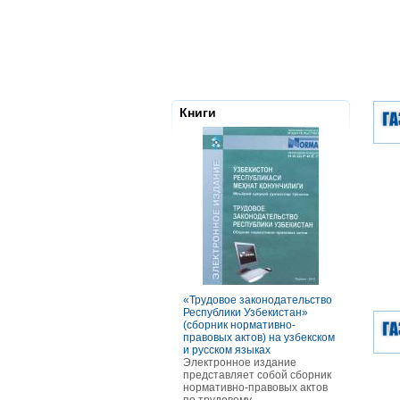
Книги
«Трудовое законодательство
РАСЧЕТЫ С
Республики Узбекистан»
ТОМ ОСОБ
(сборник нормативно-
ОПЛАТЫ Т
правовых актов) на узбекском
В книге ра
и русском языках
оплаты тру
Электронное издание
категорий р
представляет собой сборник
отдельных 
нормативно-правовых актов
В частност