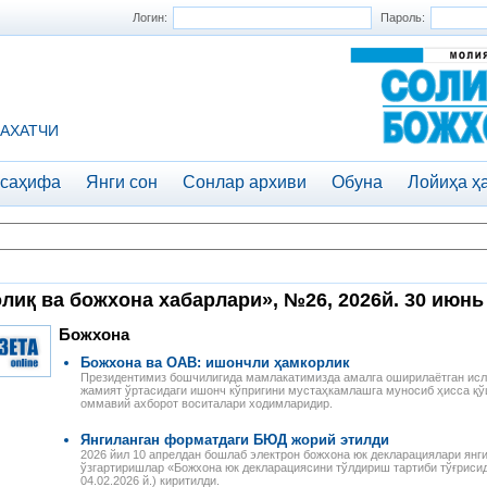
Логин:
Пароль:
АХАТЧИ
 саҳифа
Янги сон
Сонлар архиви
Обуна
Лойиҳа ҳ
лиқ ва божхона хабарлари», №26, 2026й. 30 июнь
Божхона
Божхона ва ОАВ: ишончли ҳамкорлик
Президентимиз бошчилигида мамлакатимизда амалга оширилаётган исло
жамият ўртасидаги ишонч кўпригини мустаҳкамлашга муносиб ҳисса қўш
оммавий ахборот воситалари ходимларидир.
Янгиланган форматдаги БЮД жорий этилди
2026 йил 10 апрелдан бошлаб электрон божхона юк декларациялари янг
ўзгартиришлар «Божхона юк декларациясини тўлдириш тартиби тўғрисид
04.02.2026 й.) киритилди.