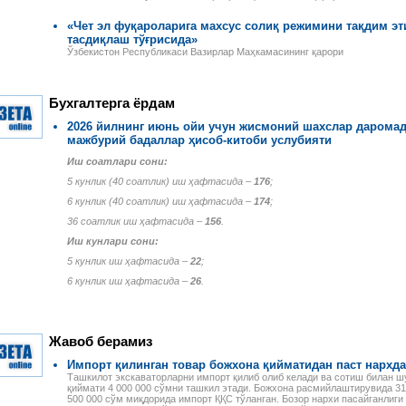
«Чет эл фуқароларига махсус солиқ режимини тақдим э
тасдиқлаш тўғрисида»
Ўзбекистон Республикаси Вазирлар Маҳкамасининг қарори
Бухгалтерга ёрдам
2026 йилнинг июнь ойи учун жисмоний шахслар даромад
мажбурий бадаллар ҳисоб-китоби услубияти
Иш соатлари сони:
5 кунлик (40 соатлик) иш ҳафтасида –
176
;
6 кунлик (40 соатлик) иш ҳафтасида –
174
;
36 соатлик иш ҳафтасида –
156
.
Иш кунлари сони:
5 кунлик иш ҳафтасида –
22
;
6 кунлик иш ҳафтасида –
26
.
Жавоб берамиз
Импорт қилинган товар божхона қийматидан паст нархд
Ташкилот экскаваторларни импорт қилиб олиб келади ва сотиш билан ш
қиймати 4 000 000 сўмни ташкил этади. Божхона расмийлаштирувида 31
500 000 сўм миқдорида импорт ҚҚС тўланган. Бозор нархи пасайганлиги