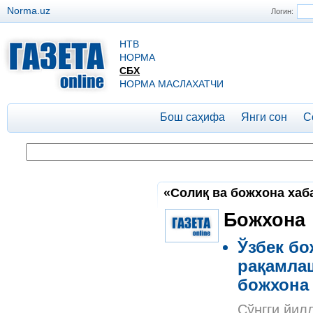
Norma.uz
Логин:
НТВ
НОРМА
СБХ
НОРМА МАСЛАХАТЧИ
Бош саҳифа
Янги сон
С
«Солиқ ва божхона хаб
Божхона
Ўзбeк бо
рақамла
божхона
Сўнгги йил