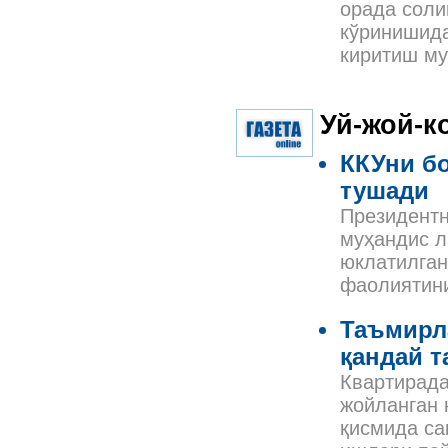
орада соли
кўринишида
киритиш м
Уй-жой-к
ККУни б
тушади
Президентн
муҳандис л
юклатилган
фаолиятини
Таъмирл
қандай т
Квартирада
жойланган 
қисмида са