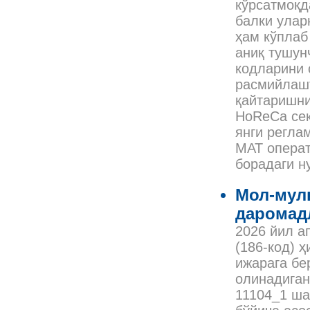
кўрсатмоқд
балки улар
ҳам кўплаб
аниқ тушун
кодларини 
расмийлашт
қайтаришни
HoReCa сек
янги реглам
МАТ опера
борадаги н
Мол-мул
даромад
2026 йил а
(186-код) 
ижарага б
олинадиган
11104_1 ша