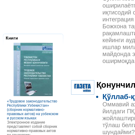
оширилаётг
иқтисодий 
интеграция
Божхона т
рақамлашт
Книги
кейинги ау
ишлар милл
майдонда э
оширмоқда
Қонунчил
Налоговое з
Республики 
Қўллаб-
Сборник нор
правовых ак
«Трудовое законодательство
РАСЧЕТЫ С ПЕРСОНАЛОМ II
Оммавий ах
Данное элек
Республики Узбекистан»
ТОМ ОСОБЕННОСТИ
по сути пред
(сборник нормативно-
ОПЛАТЫ ТРУДА
йилдаги ПҚ
сборник нор
правовых актов) на узбекском
В книге рассмотрены вопросы
правовых акт
жойлаштир
и русском языках
оплаты труда отдельных
законодател
Электронное издание
категорий работников, в
тўлаш белг
Узбекистан. 
представляет собой сборник
отдельных сферах и случаях.
законы, указ
нормативно-правовых актов
В частности, раскрыты
шундайми?
постановлен