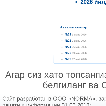
2026 йил
Аввалги сонлар
№23
9 июнь 2026
№22
2 июнь 2026
№21
26 май 2026
№20
19 май 2026
№19
12 май 2026
Агар сиз хато топсанг
белгиланг ва C
Сайт разработан в ООО «NORMA», заре
печати и информации 01.06.2018г.