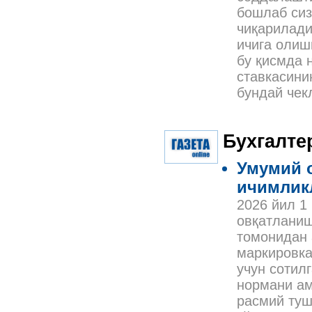
бошлаб сиз
чиқарилади
ичига олиш
бу қисмда 
ставкасини
бундай чек
Бухгалте
Умумий 
ичимлик
2026 йил 1
овқатланиш
томонидан 
маркировка
учун сотил
нормани ам
расмий туш