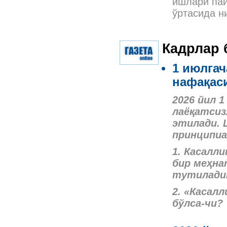
ишлари пай
ўртасида н
Кадрлар 
1 июлгач
нафақаси
2026 йил 
лаёқатсиз
этилади. 
принципиа
1. Касалл
бир меҳна
тутиладим
2. «Касал
бўлса-чи?