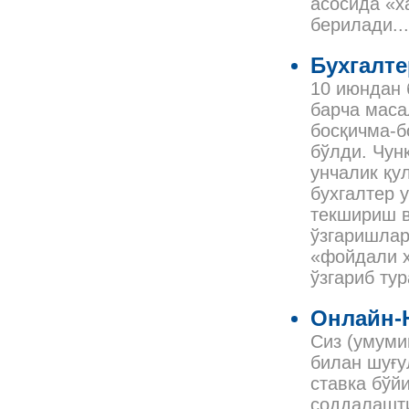
асосида «х
берилади...
Бухгалте
10 июндан 
барча маса
босқичма-б
бўлди. Чун
унчалик қу
бухгалтер 
текшириш в
ўзгаришлар
«фойдали ҳ
ўзгариб ту
Онлайн-Н
Сиз (умуми
билан шуғу
ставка бўй
соддалашти