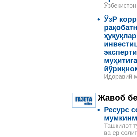
Ўзбекистон
ЎзР корр
рақобат
ҳуқуқла
инвести
эксперти
муҳитига
йўриқно
Идоравий м
Жавоб б
Ресурс 
мумкин
Ташкилот т
ва ер соли