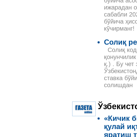
бўйича асо
ижарадан о
сабабли 20
бўйича ҳис
кўчирманг!
Солиқ р
Солиқ код
қонунчилик
қ.) . Бу че
Ўзбекистон
ставка бўй
солишдан
Ўзбекист
«Кичик б
қулай и
яратиш 