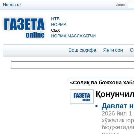
Norma.uz
Логин:
НТВ
НОРМА
СБХ
НОРМА МАСЛАХАТЧИ
Бош саҳифа
Янги сон
С
«Солиқ ва божхона хаб
Қонунчил
Давлат н
2026 йил 1
хўжалик юр
бюджетидан