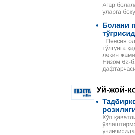
Агар болал
уларга боқ
Болани 
тўғрисид
Пенсия оли
тўлгунга қ
лекин жами
Низом 62-б
дафтарчаси
Уй-жой-к
Тадбирк
розилиги
Кўп қаватл
ўзлаштирмо
учинчисида