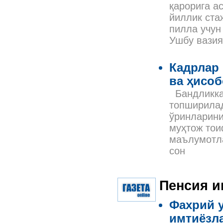
қарорига а
йиллик ста
пилла учун
Ушбу вазия
Кадрлар
ва ҳисо
Бандликка
топширилад
ўринларини
муҳтож тои
маълумотла
сон
Пенсия 
Фахрий у
имтиёзла