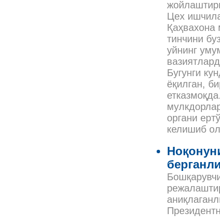
жойлаштири
Цех ишчила
Қаҳвахона 
тинчини бу
уйнинг уму
вазиятлард
Бугунги ку
ёқилган, б
етказмоқда
мулкдорлар
органи ерт
келишиб о
Ноқонуни
берганли
Бошқарувчи
режалаштир
аниқлаганл
Президентн