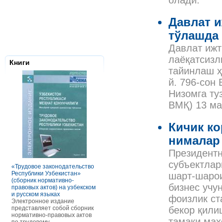
олади.
Давлат 
тўлашда
Давлат ижт
лаёқатсизл
Книги
тайинлаш ҳ
й. 796-сон
Низомга ту
ВМҚ) 13 ма
Кичик к
нималар
Налоговое з
Республики 
Президентн
Сборник нор
субъектлар
правовых ак
«Трудовое законодательство
РАСЧЕТЫ С ПЕРСОНАЛОМ II
Данное элек
Республики Узбекистан»
ТОМ ОСОБЕННОСТИ
шарт-шарои
по сути пред
(сборник нормативно-
ОПЛАТЫ ТРУДА
сборник нор
бизнес учу
правовых актов) на узбекском
В книге рассмотрены вопросы
правовых акт
и русском языках
оплаты труда отдельных
фоизлик ст
законодател
Электронное издание
категорий работников, в
Узбекистан. 
представляет собой сборник
отдельных сферах и случаях.
бекор қили
законы, указ
нормативно-правовых актов
В частности, раскрыты
тамаки маҳ
постановлен