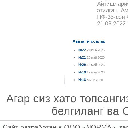
Айтишларич
этилган. А
ПФ-35-сон 
21.09.2022
Аввалги сонлар
№22
2 июнь 2026
№21
26 май 2026
№20
19 май 2026
№19
12 май 2026
№18
5 май 2026
Агар сиз хато топсанг
белгиланг ва C
Сайт разработан в ООО «NORMA», заре