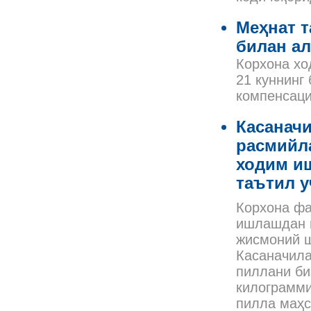
Меҳнат 
билан а
Корхона хо
21 куннинг
компенсаци
Касанач
расмийл
ходим и
таътил у
Корхона фа
ишлашдан и
жисмоний ш
Касаначила
пиллани би
килограмми
пилла маҳс