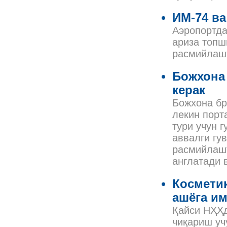
ИМ-74 ва
Аэропортда
ариза топш
расмийлаш
Божхона 
керак
Божхона бр
лекин порт
тури учун 
аввалги гу
расмийлашт
англатади 
Косметик
ашёга им
Қайси НҲҲд
чиқариш уч