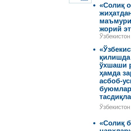
«Солиқ 
жиҳатда
маъмури
жорий эт
Ўзбекистон
«Ўзбекис
қилишда
ўхшаши 
ҳамда з
асбоб-ус
буюмлар
тасдиқла
Ўзбекистон
«Солиқ б