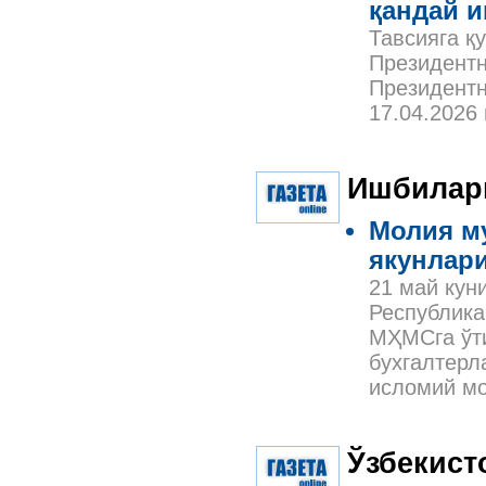
қандай и
Тавсияга қ
Президентн
Президентн
17.04.2026
Ишбилар
Молия му
якунлар
21 май кун
Республика
МҲМСга ўти
бухгалтерл
исломий мо
Ўзбекист