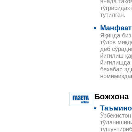
янада тако
тўғрисида»г
тутилган.
Манфаат
Яқинда биз
тўлов миқд
деб сўради
йиғилиш қа
йиғилишда 
бехабар эд
номимиздан
Божхона
Таъминот
Ўзбекистон
тўланишин
тушунтириб