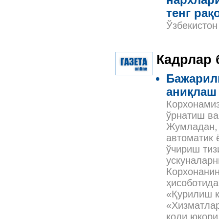
нархлари
тенг рақ
Ўзбекистон
Кадрлар 
Бажарил
аниқлаш
Корхонамиз
ўрнатиш ва
Жумладан, 
автоматик 
ўчириш тиз
ускуналарн
Корхонанин
ҳисоботида
«Қурилиш к
«Хизматлар
коди юқори