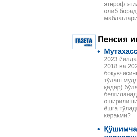
этироф эти
олиб борад
маблағлари
Пенсия 
Мутахас
2023 йилда
2018 ва 20
боқувчисин
тўлаш мудд
қадар) бўл
белгиланад
оширилишин
ёшга тўлад
керакми?
Қўшимча 