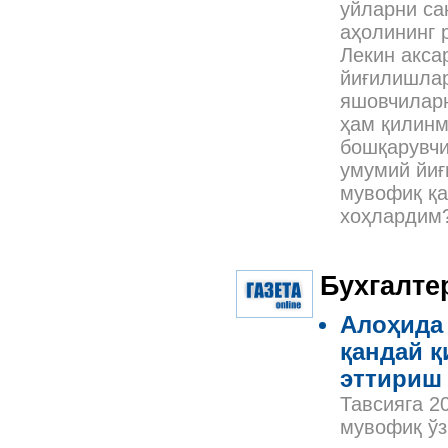
уйларни са
аҳолининг 
Лекин акса
йиғилишлар
яшовчиларн
ҳам қилинм
бошқарувчи
умумий йиғ
мувофиқ қа
хоҳлардим
Бухгалте
Алоҳида 
қандай қ
эттириш 
Тавсияга 2
мувофиқ ўз