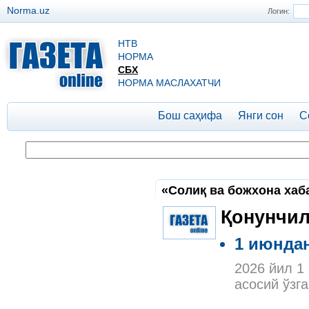
Norma.uz
Логин:
НТВ
НОРМА
СБХ
НОРМА МАСЛАХАТЧИ
Бош саҳифа
Янги сон
С
«Солиқ ва божхона хаб
Қонунчил
1 июнда
2026 йил 1
асосий ўзг