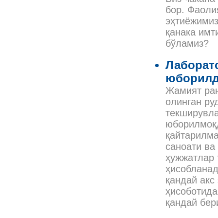
бор. Фаоли
эҳтиёжимиз
қанака имт
бўламиз?
Лаборато
юборил
Жамият ран
олинган ру
текширувла
юборилмоқд
қайтарилма
саноати ва
ҳужжатлар 
ҳисобланад
қандай акс
ҳисоботида
қандай бер