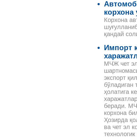
Автомоби
корхона 
Корхона ав
шуғулланиб
қандай сол
Импорт қ
харажат
МЧЖ чет эл
шартномаси
экспорт қи
бўладиган 
ҳолатига к
харажатлар
беради. МЧ
корхона би
Ҳозирда қо
ва чет эл 
технологик