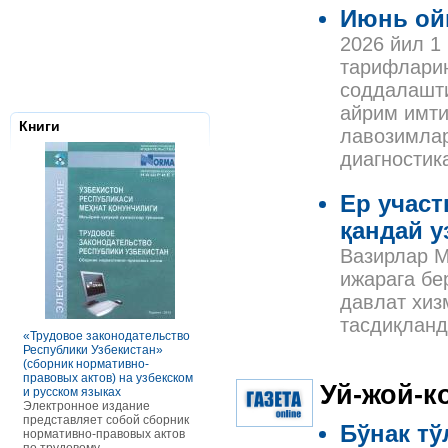
Июнь ой
2026 йил 1
тарифларин
соддалашт
айрим имти
Книги
лавозимлар
диагностик
Ер учас
қандай 
Вазирлар М
ижарага бе
Налоговое з
давлат хиз
Республики 
Сборник нор
тасдиқланд
правовых ак
«Трудовое законодательство
РАСЧЕТЫ С ПЕРСОНАЛОМ II
Данное элек
Республики Узбекистан»
ТОМ ОСОБЕННОСТИ
по сути пред
(сборник нормативно-
ОПЛАТЫ ТРУДА
сборник нор
правовых актов) на узбекском
В книге рассмотрены вопросы
Уй-жой-к
правовых акт
и русском языках
оплаты труда отдельных
законодател
Электронное издание
категорий работников, в
Узбекистан. 
представляет собой сборник
отдельных сферах и случаях.
Бўнак тў
законы, указ
нормативно-правовых актов
В частности, раскрыты
постановлен