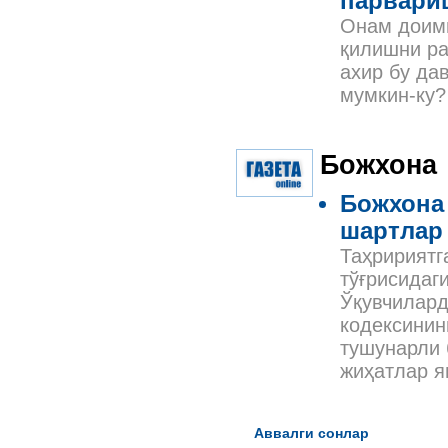
парвариш
Онам доими
қилишни ра
ахир бу да
мумкин-ку?
Божхона
Божхона 
шартлар 
Таҳририятг
тўғрисидаг
Ўқувчилард
кодексинин
тушунарли 
жиҳатлар я
Аввалги сонлар