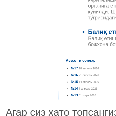
органига е
қўйилди. Ш
тўғрисидаг
Балиқ eт
Балиқ етиш
божхона бо
Аввалги сонлар
№17
28 апрель 2026
№16
21 апрель 2026
№15
14 апрель 2026
№14
7 апрель 2026
№13
31 март 2026
Агар сиз хато топсанг