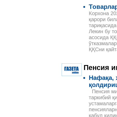
Товарла
Корхона 20
қарори бил
тариқасида
Лекин бу т
асосида ҚҚ
ўтказмалар
ҚҚСни қайт
Пенсия 
Нафақа, 
қолдири
Пенсия миқ
таркибий қ
устамаларг
пенсияларн
қабул қили