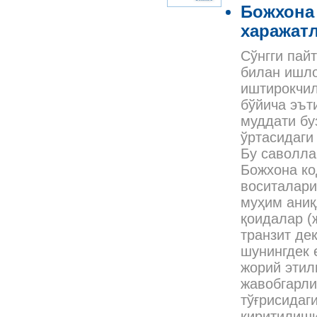
Божхона 
харажат
Сўнгги пай
билан ишло
иштирокчил
бўйича эът
муддати бу
ўртасидаги
Бу саволла
Божхона ко
воситалари
муҳим аниқ
қоидалар (
транзит де
шунингдек 
жорий этил
жавобгарли
тўғрисидаг
киритилиш