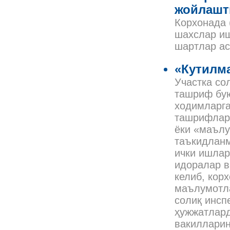
жойлашт
Корхонада 
шахслар иш
шартлар а
«Кутилм
Участка со
ташриф бую
ходимларга
ташрифлар 
ёки «маълу
таъкидланм
ички ишлар
идоралар в
келиб, кор
маълумотла
солиқ инсп
ҳужжатлард
вакилларин