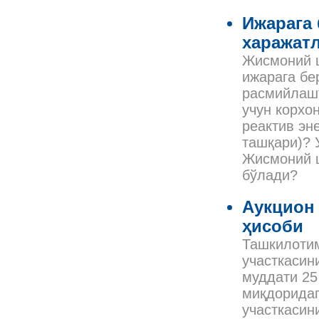
Ижарага
харажатл
Жисмоний ш
ижарага бе
расмийлашт
учун корхо
реактив эн
ташқари)? 
Жисмоний ш
бўлади?
Аукцион 
ҳисоби
Ташкилотим
участкасин
муддати 25
миқдоридаг
участкасин