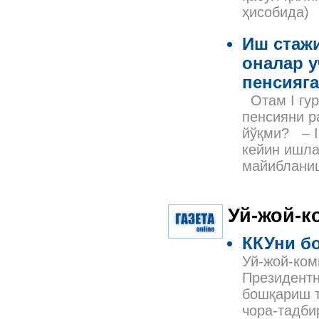
ҳисобида)
Иш стажи
оналар 
пенсияга
Отам I гур
пенсияни р
йўқми? – I
кейин ишла
майибланиш
Уй-жой-к
ККУни б
Уй-жой-ком
Президентн
бошқариш 
чора-тадби