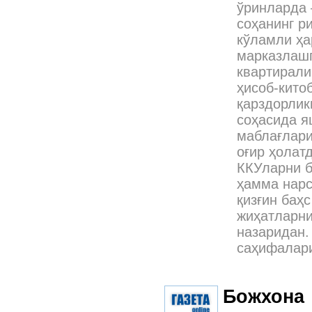
ўринларда 
соҳанинг р
кўламли ҳа
марказлашг
квартирали
ҳисоб-кито
қарздорлик
соҳасида я
маблағлари
оғир ҳолат
ККУларни 
ҳамма нарс
қизғин баҳ
жиҳатларни
назаридан.
саҳифалари
Божхона