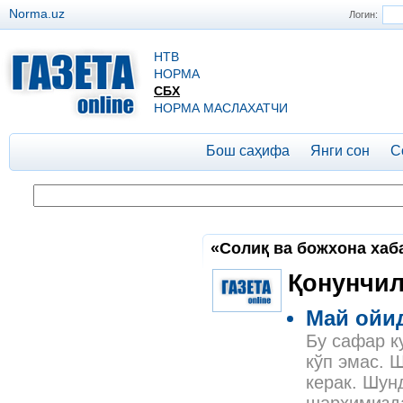
Norma.uz
Логин:
НТВ
НОРМА
СБХ
НОРМА МАСЛАХАТЧИ
Бош саҳифа
Янги сон
С
«Солиқ ва божхона хаба
Қонунчил
Май ойид
Бу сафар к
кўп эмас. 
керак. Шун