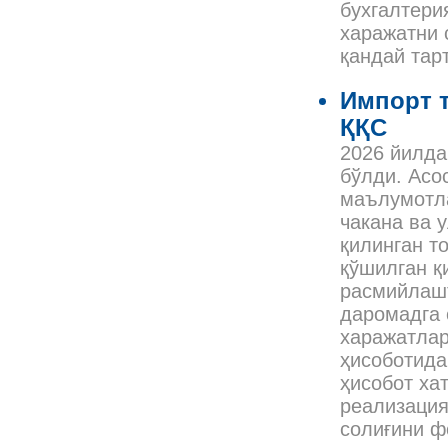
бухгалтери
харажатни 
қандай тар
Импорт 
ҚҚС
2026 йилда
бўлди. Асо
маълумотла
чакана ва 
қилинган т
қўшилган қ
расмийлашт
даромадга 
харажатлар
ҳисоботида
ҳисобот ха
реализация
солиғини ф