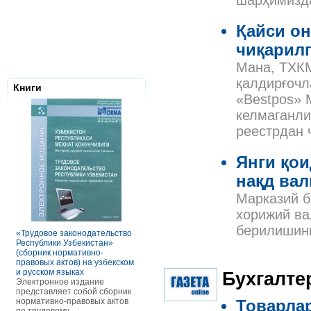
шарҳимизд
Қайси о
чиқарил
Мана, ТХКМ
қалдирғочл
Книги
«Bestpos» 
келмаганли
реестрдан 
Янги қои
нақд ва
Марказий б
Налоговое з
Республики 
хорижий ва
Сборник нор
берилишини
правовых ак
«Трудовое законодательство
РАСЧЕТЫ С ПЕРСОНАЛОМ II
Данное элек
Республики Узбекистан»
ТОМ ОСОБЕННОСТИ
по сути пред
(сборник нормативно-
ОПЛАТЫ ТРУДА
сборник нор
правовых актов) на узбекском
В книге рассмотрены вопросы
правовых акт
и русском языках
оплаты труда отдельных
Бухгалте
законодател
Электронное издание
категорий работников, в
Узбекистан. 
представляет собой сборник
отдельных сферах и случаях.
законы, указ
нормативно-правовых актов
В частности, раскрыты
Товарлар
постановлен