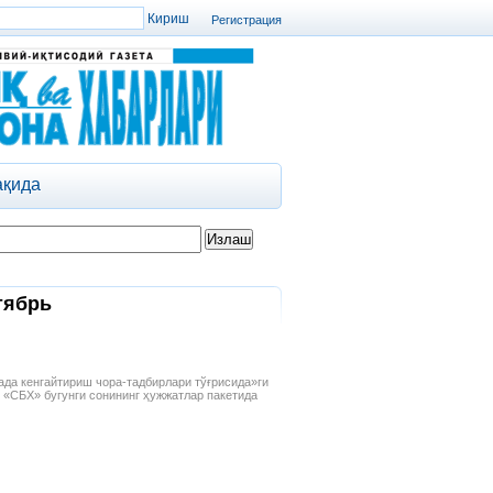
Регистрация
ақида
тябрь
ада кенгайтириш чора-тадбирлари тўғрисида»ги
 «СБХ» бугунги сонининг ҳужжатлар пакетида