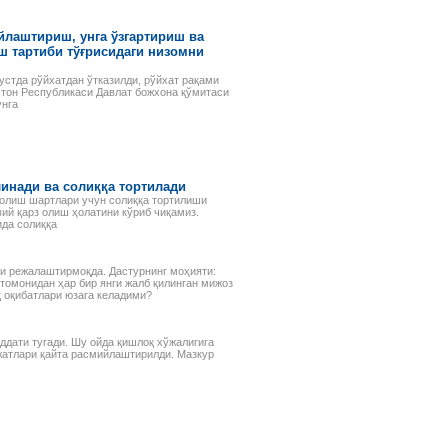
йлаштириш, унга ўзгартириш ва
ш тартиби тўғрисидаги низомни
стда рўйхатдан ўтказилди, рўйхат рақами
стон Республикаси Давлат божхона қўмитаси
унга
линади ва солиққа тортилади
з олиш шартлари учун солиққа тортилиши
ий қарз олиш ҳолатини кўриб чиқамиз.
ида солиққа
ни режалаштирмоқда. Дастурнинг моҳияти:
томонидан ҳар бир янги жалб қилинган мижоз
 оқибатлари юзага келадими?
ддати тугади. Шу ойда қишлоқ хўжалигига
жатлари қайта расмийлаштирилди. Мазкур