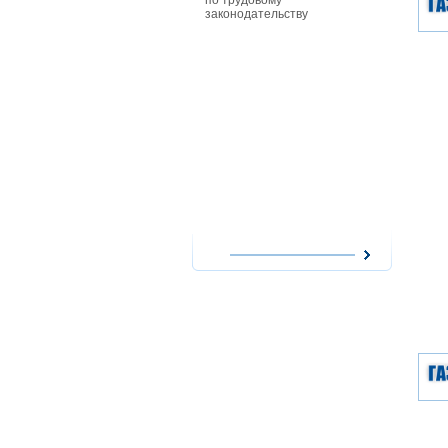
по трудовому
особенност
законодательству
совместите
работников
действующи
при приеме
совместите
им заработ
повременно
форме опла
сезонных р
работникам
особенност
надомного 
работодате
использова
надомников
расходов н
оплата их т