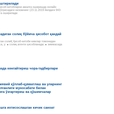
аштирилади
ҳисоб-китобларни амалга оширишда онлайн
ғрисидаги низомнинг (23.11.2019 йилдаги 943-
га оширилади.
адиган солиқ бўйича ҳисобот қандай
ан солиҚ Ҳисоб-китоби кимлар томонидан
а, у: ● солиқ агенти ҳисобланади; ● зиммасида
нада кенгайтириш чора-тадбирлари
иявий қўллаб-қувватлаш ва уларнинг
лганлиги муносабати билан
ига ўзгартириш ва қўшимчалар
шга ихтисослашган кичик саноат