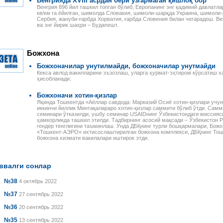
Венгрияда XVIII асрдан бери ўзгармаган қишлоқ бор
Венгрия 896 йил ташкил топган бўлиб, Европанинг энг қадимий давлатла
кв/км га ёйилган, шимолда Словакия, шимоли-шарқда Украина, шимоли-
Сербия, жануби-ғарбда Хорватия, ғарбда Словения билан чегарадош. Ве
ва энг йирик шаҳри – Будапешт.
Божхона
Божхоначилар унутилмайди, божхоначилар унутмайди
Кекса авлод вакилларини эъзозлаш, уларга ҳурмат-эҳтиром кўрсатиш х
ҳисобланади.
Божхоначи хотин-қизлар
Яқинда Тошкентда «Аёллар савдода: Марказий Осиё хотин-қизлари учун
иккинчи йиллик Минтақалараро хотин-қизлар саммити бўлиб ўтди. Самм
семинари ўтказилди, ушбу семинар USAIDнинг Ўзбекистондаги миссияс
ҳамкорликда ташкил этилди. Тадбирнинг асосий мақсади – Ўзбекистон 
гендер тенглигини таъминлаш. Унда ДБҚнинг турли бошқармалари, Божх
«Тошкент-АЭРО» ихтисослаштирилган божхона комплекси, ДБҚнинг Тош
божхона хизмати вакилалари иштирок этди.
ввалги сонлар
№38
4 октябрь 2022
№37
27 сентябрь 2022
№36
20 сентябрь 2022
№35
13 сентябрь 2022