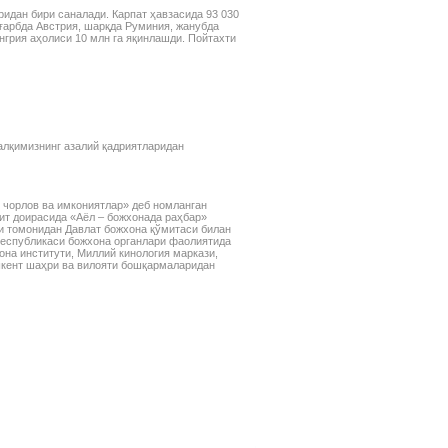
ридан бири саналади. Карпат ҳавзасида 93 030
ғарбда Австрия, шарқда Руминия, жанубда
нгрия аҳолиси 10 млн га яқинлашди. Пойтахти
алқимизнинг азалий қадриятларидан
 чорлов ва имкониятлар» деб номланган
ит доирасида «Аёл – божхонада раҳбар»
и томонидан Давлат божхона қўмитаси билан
Республикаси божхона органлари фаолиятида
она институти, Миллий кинология маркази,
кент шаҳри ва вилояти бошқармаларидан