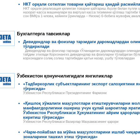
НКТ орқали сотилган товарни қайтариш қандай расмийл
НКТ орқали реализация қилинган товарни қайтариш Аҳоли билан пулли 
назорат-касса машиналари ва виртуал касса тизимини қўллаш тартиби тў
сон ВМҚга 1-илова, кейинги ўринларда – Низом) 6-бобига мувофиқ амал
Бухгалтерга тавсиялар
Дивидендлар ва фоизлар тарзидаги даромадлардан олин
тўлдирилади
Дивидендлар ва фоизлар тарзида тЎланадиган даромадлардан олинадиг
таҚдим этилади Корхонангиз дивидендлар ва фоизларни тўлайдиган бўлс
корхонадаги солиқ солиш тартибидан қатъи назар, ушбу тўловлардан
Ўзбекистон қонунчилигидаги янгиликлар
«Тадбиркорлик субъектларининг экспорт салоҳиятини я
тўғрисида»
Ўзбекистон Республикаси Президентининг Фармони
«Қишлоқ хўжалиги маҳсулотлари етиштирувчиларни мол
манфаатдорлигини ошириш учун қулай шароитлар ярати
Ўзбекистон Республикаси Ҳукуматининг айрим қарорлар
киритиш тўғрисида»
Ўзбекистон Республикаси Вазирлар Маҳкамасининг қарори
«Чарм-пойабзал ва мўйна маҳсулотларини ишлаб чиқари
зоналарини ташкил этиш тўғрисида»