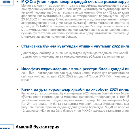
МҲХСга ўтган корхоналарга қандай счётлар режаси зарур
Молия вазирлиги тамоман янги тузилма ва счётлар рақамланишига эга
лойиҳасини муҳокама учун эълон қилди. Бухгалтер ва аудиторлар милл
ўрганиб чиқишди ва бухгалтерларга яхши маълум бўлган «Хўжалик юри
фаолиятининг бухгалтерия ҳисоби счётлари режаси ва уни қўллаш бўйи
23.10.2002 й.) негизида Счётлар режасининг муқобил вариантини тайёрл
ахборотни ошкор этиш учун зарур бўлган қўшимча счётларни киритган ҳ
қолишди. Ўз БАМУ экспертлари айнан бундай Счётлар режаси халқаро в
маълумотларининг солиштирилишини таъминлаши мумкин деб ишониша
бўйича бухгалтерия ҳисобини юритиш мақсадида автоматлаштирилган д
минималлаштириш имконини беради.
Статистика бўйича кузатувдан ўтишни унутманг 2022 йилн
Давстатқўм сайтида «Танланма кузатув» бўлимида тасдиқланган жорий йи
тушган Кичик корхоналар ва микрофирмалар рўйхати эълон қилинган.
Инсофсиз ижрочиларнинг ягона реестри билан қандай и
2022 йил 1 октябрдан бошлаб ДСҚ солиқ хавфи юқори деб баҳоланган со
сайтида жойлаштиради (22.08.2022 йилдаги 471-сон ВМҚ 7-б.). Уни қае
керак?
Налоговое законодательство
Годовой отчет–2013
Республики Узбекистан
Издательство «Norma»
Кичик ва ўрта корхоналар ҳисоби ва ҳисоботи 2024 йи
Сборник нормативно-
предлагает новую
Кичик ва ўрта корхоналар бухгалтерлари 2024 йилдан бошлаб янги Мол
правовых актов
электронную книгу для
 ПЕРСОНАЛОМ II
бўйича ҳисоб юритишади ва молиявий ҳисоботни тайёрлашади. У 1990 й
Данное электронное издание
бухгалтеров. В пособии
ҳисобининг миллий стандартларини алмаштиради. Молия вазирлиги МҲ
ЕННОСТИ
по сути представляет собой
специалисты подробно, по
Гап 24 та стандартни битта стандартга механик тарзда бирлаштириш ҳ
РУДА
уйғунлаштириш бўйича жиддий қадам ҳақида бормоқда. МҲМСга асос қи
сборник нормативно-
строкам баланса, разъясня
ссмотрены вопросы
тўлдирилган «Кичик ва ўрта бизнес учун МҲХС» халқаро стандарти олин
правовых актов по налоговому
порядок учета финансово-
да отдельных
законодательству Республики
хозяйственных операций и и
аботников, в
Узбекистан. В него вошли все
налоговые последствия.
сферах и случаях.
законы, указы,
Разъяснения
и, раскрыты
Амалий бухгалтерия
постановления,
сопровождаются актуальны