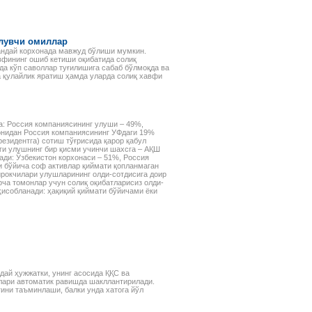
ўлувчи омиллар
қандай корхонада мавжуд бўлиши мумкин.
авфининг ошиб кетиши оқибатида солиқ
да кўп саволлар туғилишига сабаб бўлмоқда ва
а қулайлик яратиш ҳамда уларда солиқ хавфи
а: Россия компаниясининг улуши – 49%,
онидан Россия компаниясининг УФдаги 19%
езидентга) сотиш тўғрисида қарор қабул
ги улушнинг бир қисми учинчи шахсга – АҚШ
ади: Ўзбекистон корхонаси – 51%, Россия
и бўйича соф активлар қиймати қопланмаган
ирокчилари улушларининг олди-сотдисига доир
ча томонлар учун солиқ оқибатларисиз олди-
исобланади: ҳақиқий қиймати бўйичами ёки
дай ҳужжатки, унинг асосида ҚҚС ва
лари автоматик равишда шакллантирилади.
ини таъминлаши, балки унда хатога йўл