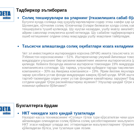
Тадбиркор эътиборига
Солиқ текширувлари ва уларнинг ўтказилишига сабаб б
Бугунги кунда солиққа оид ҳуқуқбузарликларни содир этиш хавфи ҳар 
Шунингдек, кўпчилик солиқ тўловчилар ўзлари билмаган ҳолда солиқ х
текширувига тушиб қолмокда. Шу нуқтаи назардан, ушбу мавзу амалиёт
айрим саволлар очиқлигича қолиб кетмоқда. Шу сабабли тадбиркорларг
ошиб кетишининг олдини олиш мақсадида ушбу мақолани тайёрладик.
Таъсисчи алмашганда солиқ оқибатлари юзага келадими
Чет эл инвестицияси иштирокидаги корхона (МЧЖ) иккита таъсисчига эг
Ўзбекистон корхонасиники – 51%. Иштирокчилар умумий йиғилиши том
миқдордаги улушнинг бир қисмини жамиятнинг иккинчи иштирокчисига (р
қилинди. Кейинги босқичда иккинчи иштирокчи томонидан 19% миқдорда
компаниясига сотилади. Шу тариқа, улушлар қуйидаги тарзда тақсимлан
компанияси – 30% ва Америка компанияси – 19%. Ярим йиллик якунлар
зарар ҳисобига устав фонди миқдоридан камроқ бўлиб қолди. МЧЖ ишт
тартиб-таомилдан олдин унинг устав фондини камайтириш зарурми? Бар
сотдини қандай тўғри расмийлаштириш мумкин? Улушлар қандай тўғри ҳ
номинал қиймати бўйичами?
Бухгалтерга ёрдам
НКТ чекидаги хато қандай тузатилади
Назорат-касса техникасининг «Сотиш» тўлов тури кўрсатилган чеки шун
айланмадан олинадиган солиқ бўйича солиқ ҳисоботларининг маълумот
НКТ эгаси нафақат уларда акс эттириладиган маълумотларнинг тўғрилиг
қўйиладиган бўлса, уни тузатиши ҳам лозим.