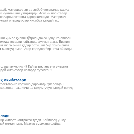
рассматриваемых объектов:
основных средств,
нематериальных активов,
 ашё, материаллар ва асбоб-ускуналар харид
финансовых инвестиций и др.
ик йўналишни ўзгартирди. Асосий воситалар
уналарни сотишга қарор қилинди. Материал
ундай операциялар ҳисобда қандай акс
ни ҳимоя қилиш тўғрисида»ги Қонунга биноан
мида товарни қайтариш ҳуқуқига эга. Бизнинг
инг июль ойига қадар сотишни бир томонлама
 мавжуд эмас. Агар харидор бир неча ой олдин
я олиш мумкинми? Қайта тикланувчи энергия
ндай имтиёзлар назарда тутилган?
иқ оқибатлари
трактларига корхона даромади ҳисобидан
 корхона, таъсисчи ва ходим учун қандай солиқ
илади
ир импорт контракти тузди. Кейинроқ ушбу
тўлай олмаяпмиз. Мазкур суммани фойда