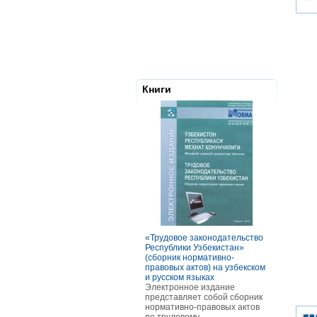
Книги
«Трудовое законодательство
РАСЧЕТЫ С
Республики Узбекистан»
ТОМ ОСОБ
(сборник нормативно-
ОПЛАТЫ Т
правовых актов) на узбекском
В книге ра
и русском языках
оплаты тру
Электронное издание
категорий р
представляет собой сборник
отдельных 
нормативно-правовых актов
В частност