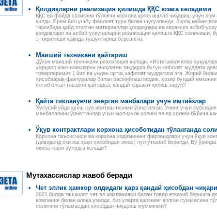
и оплаты труда
распоряжения Президента
примерами и конкретными
лей, сезонных
Қолдиқларни реализация қилишда ҚҚС юзага келадими
Республики Узбекистан,
расчетами, с учетом всех
 и надомников —
ҚҚС ва фойда солиғини тўловчи корхона қоғоз ишлаб чиқариш учун хом
постановления и
изменений и дополнений,
е ограничения
қилди. Ярим йил ушбу фаолият тури билан шуғулланди, бироқ кейинчал
распоряжения Кабинета
внесенных в
 на работу
таркибида қайд этилган материаллар қолдиқлари ва кераксиз асбоб-уск
министров Республики
законодательство.
қолдиқлари ва асбоб-ускуналарни реализация қилишга ҚҚС солиниши, б
лей, начисление
Узбекистан,
эттирилиши ҳақида тушунтириш берсангиз.
ной платы при
зарегистрированные
й и сдельной
Министерством юстиции
ты труда, виды
Маиший техникани қайтариш
Республики Узбекистан, а
абот и расчеты с
Дўкон маиший техникани реализация қилади. «Истеъмолчилар ҳуқуқлари
также иные нормативные
и-сезонщиками,
харидор камчиликларни аниқлаган тақдирда бутун кафолат муддати даво
акты, в том числе
товарларимиз 1 йил ва ундан ортиқ кафолат муддатига эга. Жорий йилн
и организации
ведомственные и местные,
ҳисобварақ-фактуралар билан расмийлаштирдик, ҳозир бундай имконият
труда и выгоды
сотиб олган товарни қайтарса, қандай ҳаракат қилиш зарур?
касающиеся вопросов
лей при
налогообложения.
нии труда
Қайта тикланувчи энергия манбалари учун имтиёзлар
, возмещение
Хусусий уйда қуёш сув иситиш тизими ўрнатилган. Унинг учун субсиди
адомников и
манбаларини ўрнатганлар учун мол-мулк солиғи ва ер солиғи бўйича қа
руда.
Ўқув контрактлари корхона ҳисоботидан тўланганда сол
Корхона таъсисчиси ва корхона ходимининг фарзандлари учун ўқув кон
(дивиденд ёки иш ҳақи ҳисобидан эмас) пул ўтказиб берилди. Бу ўринда
оқибатлари вужудга келади?
Мутахассислар жавоб беради
Чет эллик ҳамкор олдидаги қарз қандай ҳисобдан чиқар
2021 йилда ташкилот чет эл компанияси билан товар етказиб беришга до
компания билан алоқа узилди, биз уларга қарзнинг қолган суммасини 
солиғини тўламасдан ҳисобдан чиқариш мумкинми?