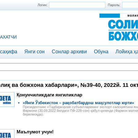
Логин:
Пароль:
АХАТЧИ
 саҳифа
Янги сон
Сонлар архиви
Обуна
Лойиҳа ҳ
лиқ ва божхона хабарлари», №39-40, 2022й. 11 ок
Қонунчиликдаги янгиликлар
«Янги Ўзбекистон – рақобатбардош маҳсулотлар юрти»
Президентнинг «Тадбиркорлик субъектларининг экспорт салоҳиятини ян
Фармони (30.09.2022 йилдаги ПФ-228-сон) қабул қилинди (Фармон матни
берилмоқда).
Маълумот учун!