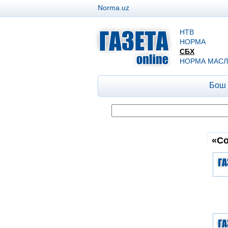
Norma.uz
НТВ
НОРМА
СБХ
НОРМА МАСЛ
Бош
«Со