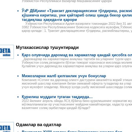
Ўзбекистон Республикаси Вазирлар Маҳкамасининг қарори
ЎзР ДБҚнинг «Транзит декларациясини тўлдириш, расми
қўшимча киритиш, уни қайтариб олиш ҳамда бекор қили
тасдиқлаш ҳақида»ги қарори
Ўзбекистон Республикаси Адлия вазирлиги томонидан 2022 йил 31 авгу
3382 Ўзбекистон Республикасининг Божхона кодексига мувофиқ Ўзбеки
қарор қилади : 1. Транзит декларациясини тўлдириш, расмийлаштириш, 
Мутахассислар тушунтиради
Қарз олувчида даромад ва харажатлар қандай ҳисобга о
Даромадлар ва харажатларни аниқлаш тартиби ва уларнинг турли қар
Ўзбекистон солиқ резиденти бўлган тижорат корхонаси мисолида молияв
Қулайлик учун даромад ва харажатларни аниқлаш ва уларни қарз олувч
Мижозларни жалб қилганлик учун бонуслар
Компания «Сотинг ва даромад олинг» дастурини амалиётга жорий этиш
жисмоний шахслар компания билан оммавий оферта тузадилар ва улар 
учун мукофот оладилар. Мазкур ҳолда ушбу жисмоний шахсларда солиқ
Қурилиш муддати тугаган тақдирда…
2022 йилнинг апрель ойида ЛСҲ бўйича бино қурилишининг норматив му
мўлжалланмаган ер участкасининг майдони камайтирилди, кадастр ҳуж
вазиятнинг солиқ оқибатлари қандай бўлади?
Одамлар ва одатлар