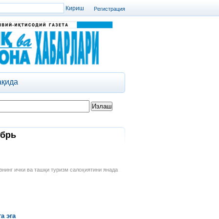
Регистрация
ақида
ябрь
нинг ички ва ташқи туризм салоҳиятини янада
а эга