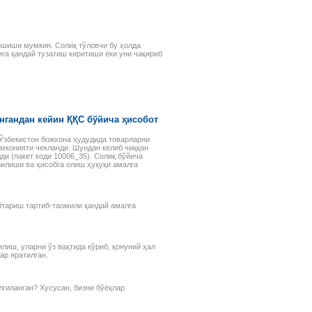
шиши мумкин. Солиқ тўловчи бу ҳолда
га қандай тузатиш киритиши ёки уни чақириб
гандан кейин ҚҚС бўйича ҳисобот
 Ўзбекистон божхона ҳудудида товарларни
мконияти чекланди. Шундан келиб чиққан
и (пакет коди 10006_35). Солиқ бўйича
илиши ва ҳисобга олиш ҳуқуқи амалга
йтариш тартиб-таомили қандай амалга
иш, уларни ўз вақтида кўриб, қонуний ҳал
ар яратилган.
лгиланган? Хусусан, бизни бўёқлар