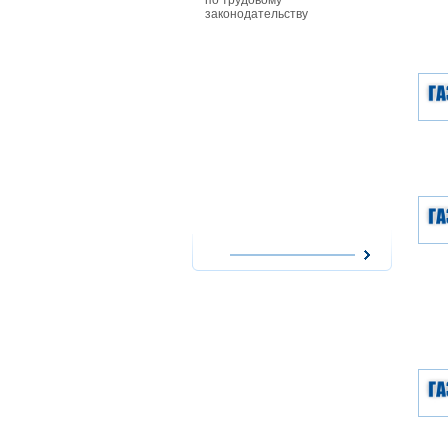
по трудовому
особенност
законодательству
совместите
работников
действующи
при приеме
совместите
им заработ
повременно
форме опла
сезонных р
работникам
особенност
надомного 
работодате
использова
надомников
расходов н
оплата их т