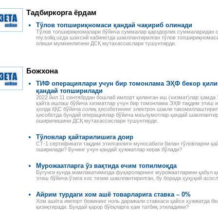
Тадбиркорга ёрдам
Тўлов топшириқномаси қандай чақириб олинади
Тўлов топшириқномалари бўйича суммалар қарздорлик суммаларидан о
my.soliq.uzда шахсий кабинетда шакллантирилган тўлов топшириқномаси
олиши мумкинлигини ДСҚ мутахассислари тушунтирди.
Божхона
ТИФ операциялари учун бир томонлама ЭҲФ бекор қилин
қандай топширилади
2022 йил 11 сентябрдан бошлаб импорт қилинган иш (хизмат)лар ҳамда
қайта ишлаш бўйича хизматлар учун бир томонлама ЭҲФ тақдим этиш и
ҳолда ҚҚС бўйича солиқ ҳисоботининг электрон шакли такомиллаштирилд
ҳисоботда бундай операциялар бўйича маълумотлар қандай шакллантир
оширилишини ДСҚ мутахассислари тушунтирди.
Тўловлар қайтарилишига доир
СТ-1 сертификати тақдим этилганлиги муносабати билан тўловларни қа
оширилади? Бунинг учун қандай ҳужжатлар керак бўлади?
Мурожаатларга ўз вақтида ечим топилмоқда
Бугунги кунда мамлакатимизда фуқароларнинг мурожаатларини қабул қил
этиш бўйича ўзига хос тизим шакллантирилган, бу борада ҳуқуқий асосл
Айрим турдаги хом ашё товарларига ставка – 0%
Хом ашёга импорт божининг ноль даражали ставкаси қайси ҳужжатда бе
қизиқтиради. Бундай қарор бўёқларга ҳам татбиқ этиладими?