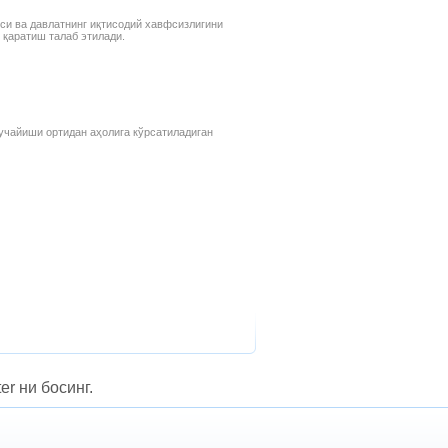
си ва давлатнинг иқтисодий хавфсизлигини
 қаратиш талаб этилади.
учайиши ортидан аҳолига кўрсатиладиган
er ни босинг.