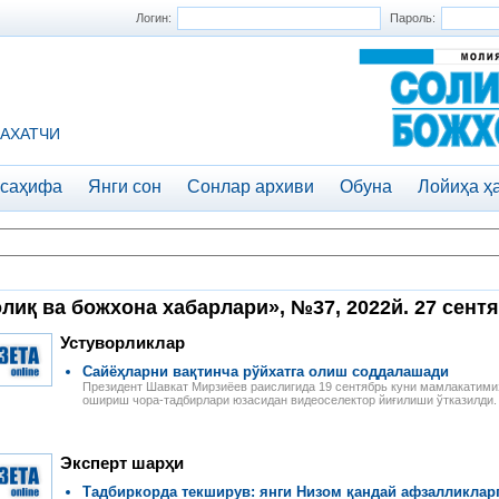
Логин:
Пароль:
АХАТЧИ
 саҳифа
Янги сон
Сонлар архиви
Обуна
Лойиҳа ҳ
лиқ ва божхона хабарлари», №37, 2022й. 27 сент
Устуворликлар
Сайёҳларни вақтинча рўйхатга олиш соддалашади
Президент Шавкат Мирзиёев раислигида 19 сентябрь куни мамлакатимиз
ошириш чора-тадбирлари юзасидан видеоселектор йиғилиши ўтказилди.
Эксперт шарҳи
Тадбиркорда текширув: янги Низом қандай афзалликларг