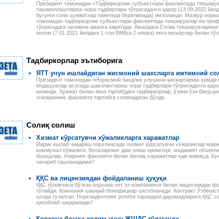
Президент томонидан «Тадбиркорлик субъектлари фаолиятида текшир
такомиллаштириш чора-тадбирлари тўғрисида»ги қарор (13.09.2022 йил
бугунги сони ҳужжатлар пакетида берилмоқда) имзоланди. Мазкур норм
томонидан тадбиркорлик субъектлари фаолиятида текширувлар ва проф
тўғрисидаги низомни амалга киритади. Амалдаги Солиқ текширувларини
низом (7.01.2021 йилдаги 1-сон ВМҚга 2-илова) янги меъёрлар билан т
Тадбиркорлар эътиборига
ЯТТ учун ишлайдиган жисмоний шахсларга ижтимоий со
Президент томонидан «Норасмий бандлик улушини қисқартириш ҳамда 
ёндашувлар асосида шакллантириш чора-тадбирлари тўғрисида»ги қарор 
қилинди. Ҳужжат билан якка тартибдаги тадбиркорлар, ўзини ўзи банд қ
эгаларининг фаолияти тартибга солинадиган бўлди.
Солиқ солиш
Хизмат кўрсатувчи хўжаликларга харажатлар
Налоговое законодательство
Годовой отчет–2013
Йирик ишлаб чиқариш корхонасида хизмат кўрсатувчи хўжаликлар мавжу
Республики Узбекистан
Издательство «Norma»
коммунал хўжалиги, болаларнинг дам олиш оромгоҳи, маданият объекти,
Сборник нормативно-
предлагает новую
бошқалар. Уларнинг фаолияти билан боғлиқ харажатлар ҳам мавжуд. Бу
правовых актов
электронную книгу для
чегириб ташланадими?
 ПЕРСОНАЛОМ II
Данное электронное издание
бухгалтеров. В пособии
ЕННОСТИ
по сути представляет собой
специалисты подробно, по
РУДА
ҚҚС ва лицензиядан фойдаланиш ҳуқуқи
сборник нормативно-
строкам баланса, разъясня
ссмотрены вопросы
ҚҚС тўловчиси бўлган корхона чет эл компанияси билан лицензиядан фо
правовых актов по налоговому
порядок учета финансово-
тўлайди. Компания ҳақиқий бенефициар ҳисобланади. Контракт Ўзбекис
да отдельных
законодательству Республики
хозяйственных операций и и
ҳолда тузилган. Норезидентнинг роялти тарзидаги даромадларига ҚҚС 
аботников, в
ҳисоблаб чиқарилади?
Узбекистан. В него вошли все
налоговые последствия.
сферах и случаях.
законы, указы,
Разъяснения
и, раскрыты
постановления,
сопровождаются актуальны
Корхона бошқа ходим учун ЖШДС тўлаганда