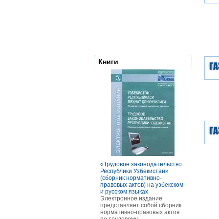
Книги
«Трудовое законодательство
РАСЧЕТЫ С
Республики Узбекистан»
ТОМ ОСОБ
(сборник нормативно-
ОПЛАТЫ Т
правовых актов) на узбекском
В книге ра
и русском языках
оплаты тру
Электронное издание
категорий р
представляет собой сборник
отдельных 
нормативно-правовых актов
В частност