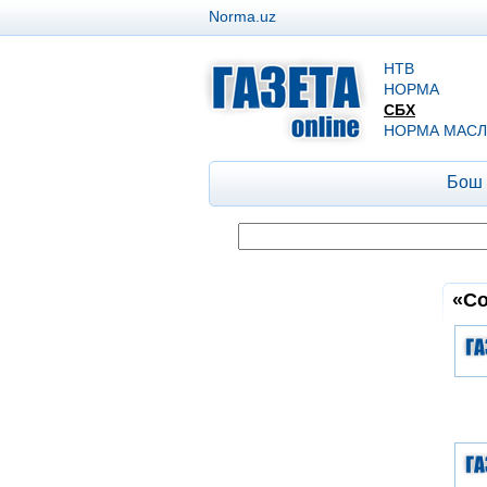
Norma.uz
НТВ
НОРМА
СБХ
НОРМА МАСЛ
Бош
«Со