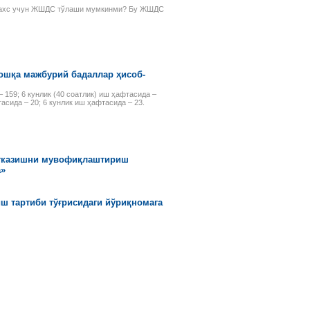
рассматриваемых объектов:
 шахс учун ЖШДС тўлаши мумкинми? Бу ЖШДС
основных средств,
нематериальных активов,
финансовых инвестиций и др.
ошқа мажбурий бадаллар ҳисоб-
 159; 6 кунлик (40 соатлик) иш ҳафтасида –
асида – 20; 6 кунлик иш ҳафтасида – 23.
ўтказишни мувофиқлаштириш
а»
ш тартиби тўғрисидаги йўриқномага