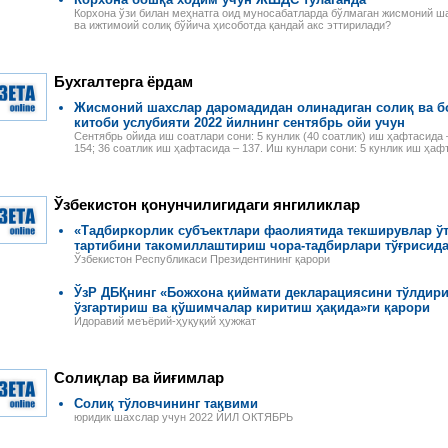
и оплаты труда
распоряжения Президента
примерами и конкретными
лей, сезонных
Корхона ўзи билан меҳнатга оид муносабатларда бўлмаган жисмоний
Республики Узбекистан,
расчетами, с учетом всех
ва ижтимоий солиқ бўйича ҳисоботда қандай акс эттирилади?
 и надомников —
постановления и
изменений и дополнений,
е ограничения
распоряжения Кабинета
внесенных в
 на работу
министров Республики
законодательство.
лей, начисление
Узбекистан,
Бухгалтерга ёрдам
ной платы при
зарегистрированные
й и сдельной
Жисмоний шахслар даромадидан олинадиган солиқ ва б
Министерством юстиции
ты труда, виды
Республики Узбекистан, а
китоби услубияти 2022 йилнинг сентябрь ойи учун
абот и расчеты с
также иные нормативные
Сентябрь ойида иш соатлари сони: 5 кунлик (40 соатлик) иш ҳафтасида –
и-сезонщиками,
154; 36 соатлик иш ҳафтасида – 137. Иш кунлари сони: 5 кунлик иш ҳафт
акты, в том числе
и организации
ведомственные и местные,
труда и выгоды
касающиеся вопросов
лей при
налогообложения.
нии труда
Ўзбекистон қонунчилигидаги янгиликлар
, возмещение
адомников и
«Тадбиркорлик субъектлари фаолиятида текширувлар 
руда.
тартибини такомиллаштириш чора-тадбирлари тўғрисид
Ўзбекистон Республикаси Президентининг қарори
ЎзР ДБҚнинг «Божхона қиймати декларациясини тўлдири
ўзгартириш ва қўшимчалар киритиш ҳақида»ги қарори
Идоравий меъёрий-ҳуқуқий ҳужжат
Солиқлар ва йиғимлар
Солиқ тўловчининг тақвими
юридик шахслар учун 2022 ЙИЛ ОКТЯБРЬ