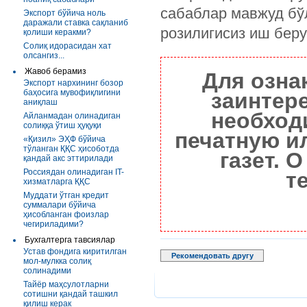
сабаблар мавжуд бў
Экспорт бўйича ноль
даражали ставка сақланиб
розилигисиз иш беру
қолиши керакми?
Солиқ идорасидан хат
олсангиз...
Жавоб берамиз
Для озна
Экспорт нархининг бозор
баҳосига мувофиқлигини
заинтер
аниқлаш
необход
Айланмадан олинадиган
солиққа ўтиш ҳуқуқи
печатную и
«Қизил» ЭҲФ бўйича
тўланган ҚҚС ҳисоботда
газет. 
қандай акс эттирилади
Россиядан олинадиган IT-
т
хизматларга ҚҚС
Муддати ўтган кредит
суммалари бўйича
ҳисобланган фоизлар
чегириладими?
Бухгалтерга тавсиялар
Устав фондига киритилган
Рекомендовать другу
мол-мулкка солиқ
солинадими
Тайёр маҳсулотларни
сотишни қандай ташкил
қилиш керак