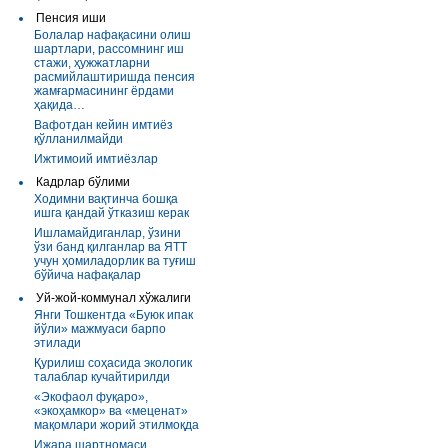
Пенсия иши
Болалар нафақасини олиш
шартлари, рассомнинг иш
стажи, ҳужжатларни
расмийлаштиришда пенсия
жамғармасининг ёрдами
ҳақида…
Вафотдан кейин имтиёз
қўлланилмайди
Ижтимоий имтиёзлар
Кадрлар бўлими
Ходимни вақтинча бошқа
ишга қандай ўтказиш керак
Ишламайдиганлар, ўзини
ўзи банд қилганлар ва ЯТТ
учун ҳомиладорлик ва туғиш
бўйича нафақалар
Уй-жой-коммунал хўжалиги
Янги Тошкентда «Буюк ипак
йўли» мажмуаси барпо
этилади
Қурилиш соҳасида экологик
талаблар кучайтирилди
«Экофаол фуқаро»,
«экоҳамкор» ва «меценат»
мақомлари жорий этилмоқда
Ижара шартномаси