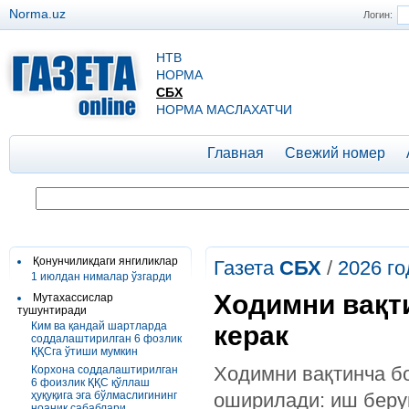
Norma.uz
Логин:
НТВ
НОРМА
СБХ
НОРМА МАСЛАХАТЧИ
Главная
Свежий номер
Қонунчиликдаги янгиликлар
Газета
СБХ
/
2026 го
1 июлдан нималар ўзгарди
Ходимни вақт
Мутахассислар
тушунтиради
Ким ва қандай шартларда
керак
соддалаштирилган 6 фозлик
ҚҚСга ўтиши мумкин
Ходимни вақтинча б
Корхона соддалаштирилган
6 фоизлик ҚҚС қўллаш
ҳуқуқига эга бўлмаслигининг
оширилади: иш берув
ноаниқ сабаблари