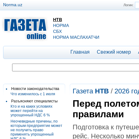
Norma.uz
Логин:
НТВ
НОРМА
СБХ
НОРМА МАСЛАХАТЧИ
Главная
Свежий номер
Новости законодательства
Газета
НТВ
/
2026 го
Что изменилось с 1 июля
Перед полето
Разъясняют специалисты
Кто и на каких условиях
может перейти на
правилами
упрощенный НДС 6 %
Неочевидные причины, по
Подготовка к путеше
которым предприятие может
не получить право
применять упрощенный
рейс. Несколько мин
НДС 6 %