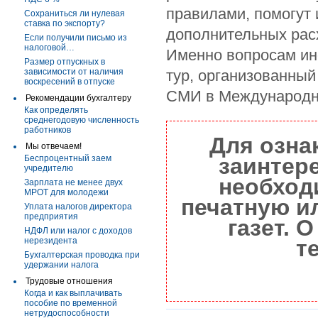
правилами, помогут 
Сохраниться ли нулевая
ставка по экспорту?
дополнительных расх
Если получили письмо из
налоговой…
Именно вопросам ин
Размер отпускных в
зависимости от наличия
тур, организованны
воскресений в отпуске
СМИ в Международно
Рекомендации бухгалтеру
Как определять
среднегодовую численность
работников
Для озна
Мы отвечаем!
Беспроцентный заем
заинтер
учредителю
необход
Зарплата не менее двух
МРОТ для молодежи
печатную и
Уплата налогов директора
предприятия
газет. 
НДФЛ или налог с доходов
нерезидента
т
Бухгалтерская проводка при
удержании налога
Трудовые отношения
Когда и как выплачивать
пособие по временной
нетрудоспособности