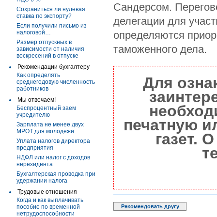
Сандерсом. Перегов
Сохраниться ли нулевая
ставка по экспорту?
делегации для участ
Если получили письмо из
налоговой…
определяются приор
Размер отпускных в
таможенного дела.
зависимости от наличия
воскресений в отпуске
Рекомендации бухгалтеру
Как определять
Для озна
среднегодовую численность
работников
заинтер
Мы отвечаем!
необход
Беспроцентный заем
учредителю
печатную и
Зарплата не менее двух
МРОТ для молодежи
газет. 
Уплата налогов директора
предприятия
т
НДФЛ или налог с доходов
нерезидента
Бухгалтерская проводка при
удержании налога
Трудовые отношения
Когда и как выплачивать
пособие по временной
Рекомендовать другу
нетрудоспособности