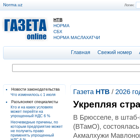
Norma.uz
Логин:
НТВ
НОРМА
СБХ
НОРМА МАСЛАХАТЧИ
Главная
Свежий номер
Новости законодательства
Газета
НТВ
/
2026 го
Что изменилось с 1 июля
Укрепляя стр
Разъясняют специалисты
Кто и на каких условиях
может перейти на
В Брюсселе, в штаб
упрощенный НДС 6 %
Неочевидные причины, по
(ВТамО), состоялась
которым предприятие может
не получить право
Акмалхужи Мавлоно
применять упрощенный
НДС 6 %