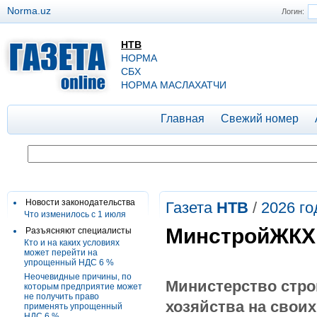
Norma.uz
Логин:
НТВ
НОРМА
СБХ
НОРМА МАСЛАХАТЧИ
Главная
Свежий номер
Новости законодательства
Газета
НТВ
/
2026 го
Что изменилось с 1 июля
МинстройЖКХ 
Разъясняют специалисты
Кто и на каких условиях
может перейти на
упрощенный НДС 6 %
Неочевидные причины, по
Министерство стр
которым предприятие может
не получить право
хозяйства на свои
применять упрощенный
НДС 6 %