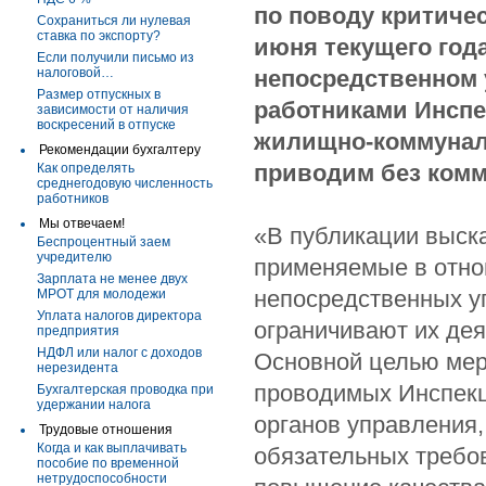
по поводу критичес
Сохраниться ли нулевая
ставка по экспорту?
июня текущего год
Если получили письмо из
налоговой…
непосредственном 
Размер отпускных в
работниками Инспе
зависимости от наличия
воскресений в отпуске
жилищно-коммуналь
Рекомендации бухгалтеру
приводим без комм
Как определять
среднегодовую численность
работников
Мы отвечаем!
«В публикации выска
Беспроцентный заем
учредителю
применяемые в отно
Зарплата не менее двух
непосредственных у
МРОТ для молодежи
Уплата налогов директора
ограничивают их дея
предприятия
НДФЛ или налог с доходов
Основной целью мер
нерезидента
проводимых Инспекц
Бухгалтерская проводка при
удержании налога
органов управления,
Трудовые отношения
Когда и как выплачивать
обязательных требо
пособие по временной
нетрудоспособности