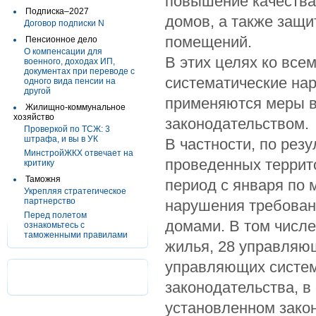
повышение качества
Подписка–2027
домов, а также защи
Договор подписки N
помещений.
Пенсионное дело
О компенсации для
В этих целях ко все
военного, доходах ИП,
документах при переводе с
систематические на
одного вида пенсии на
другой
применяются меры в
Жилищно-коммунальное
хозяйство
законодательством.
Проверкой по ТСЖ: 3
штрафа, и вы в УК
В частности, по рез
МинстройЖКХ отвечает на
проведенных террит
критику
Таможня
период с января по 
Укрепляя стратегическое
партнерство
нарушения требован
Перед полетом
домами. В том числе
ознакомьтесь с
таможенными правилами
жилья, 28 управляю
управляющих систем
законодательства, в
установленном зако