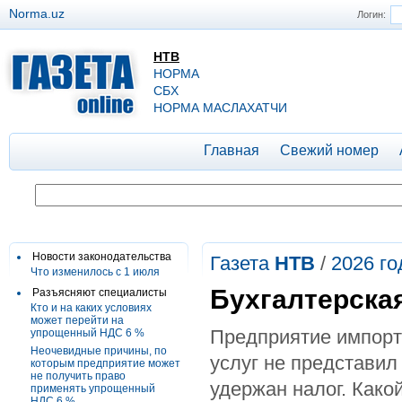
Norma.uz
Логин:
НТВ
НОРМА
СБХ
НОРМА МАСЛАХАТЧИ
Главная
Свежий номер
Новости законодательства
Газета
НТВ
/
2026 го
Что изменилось с 1 июля
Бухгалтерска
Разъясняют специалисты
Кто и на каких условиях
может перейти на
Предприятие импорт
упрощенный НДС 6 %
Неочевидные причины, по
услуг не представил
которым предприятие может
не получить право
удержан налог. Како
применять упрощенный
НДС 6 %