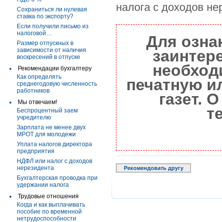
налога с доходов не
Сохраниться ли нулевая
ставка по экспорту?
Если получили письмо из
налоговой…
Для озна
Размер отпускных в
зависимости от наличия
заинтер
воскресений в отпуске
необход
Рекомендации бухгалтеру
Как определять
печатную и
среднегодовую численность
работников
газет. 
Мы отвечаем!
т
Беспроцентный заем
учредителю
Зарплата не менее двух
МРОТ для молодежи
Уплата налогов директора
предприятия
НДФЛ или налог с доходов
нерезидента
Рекомендовать другу
Бухгалтерская проводка при
удержании налога
Трудовые отношения
Когда и как выплачивать
пособие по временной
нетрудоспособности