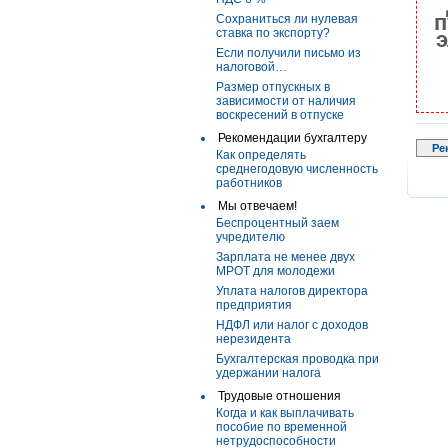
п
Сохраниться ли нулевая
ставка по экспорту?
э
Если получили письмо из
налоговой…
Размер отпускных в
зависимости от наличия
воскресений в отпуске
Рекомендации бухгалтеру
Ре
Как определять
среднегодовую численность
работников
Мы отвечаем!
Беспроцентный заем
учредителю
Зарплата не менее двух
МРОТ для молодежи
Уплата налогов директора
предприятия
НДФЛ или налог с доходов
нерезидента
Бухгалтерская проводка при
удержании налога
Трудовые отношения
Когда и как выплачивать
пособие по временной
нетрудоспособности