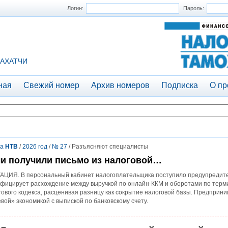
Логин:
Пароль:
АХАТЧИ
ная
Свежий номер
Архив номеров
Подписка
О пр
та
НТВ
/
2026 год
/
№ 27
/ Разъясняют специалисты
и получили письмо из налоговой…
АЦИЯ. В персональный кабинет налогоплательщика поступило предупредител
фицирует расхождение между выручкой по онлайн-ККМ и оборотами по терми
ового кодекса, расценивая разницу как сокрытие налоговой базы. Предприни
вой» экономикой с выпиской по банковскому счету.