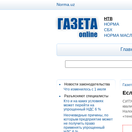
Norma.uz
НТВ
НОРМА
СБХ
НОРМА МАСЛ
Глав
Новости законодательства
Газе
Что изменилось с 1 июля
Есл
Разъясняют специалисты
Кто и на каких условиях
СИТУ
может перейти на
квали
упрощенный НДС 6 %
Налог
Неочевидные причины, по
«тене
которым предприятие может
не получить право
применять упрощенный
НДС 6 %