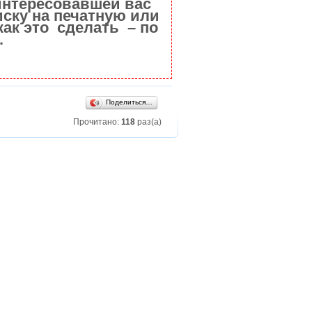
интересовавшей вас
ску на печатную или
как это сделать – по
.
Поделиться…
Прочитано:
118
раз(а)