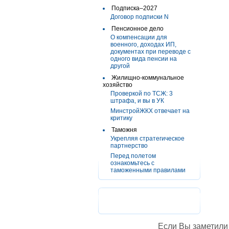
Подписка–2027
Договор подписки N
Пенсионное дело
О компенсации для
военного, доходах ИП,
документах при переводе с
одного вида пенсии на
другой
Жилищно-коммунальное
хозяйство
Проверкой по ТСЖ: 3
штрафа, и вы в УК
МинстройЖКХ отвечает на
критику
Таможня
Укрепляя стратегическое
партнерство
Перед полетом
ознакомьтесь с
таможенными правилами
Если Вы заметили 