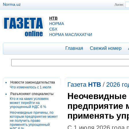
Norma.uz
Логин:
НТВ
НОРМА
СБХ
НОРМА МАСЛАХАТЧИ
Главная
Свежий номер
Новости законодательства
Газета
НТВ
/
2026 го
Что изменилось с 1 июля
Неочевидные 
Разъясняют специалисты
Кто и на каких условиях
может перейти на
предприятие 
упрощенный НДС 6 %
Неочевидные причины, по
применять уп
которым предприятие может
не получить право
применять упрощенный
С 1 июля 2026 года 
НДС 6 %