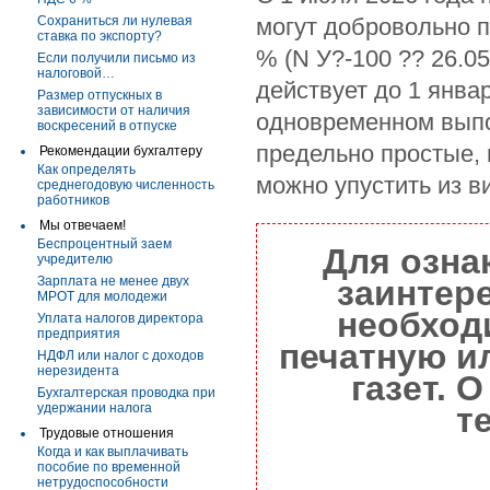
Сохраниться ли нулевая
могут добровольно 
ставка по экспорту?
% (N У?-100 ?? 26.05
Если получили письмо из
налоговой…
действует до 1 янва
Размер отпускных в
зависимости от наличия
одновременном выпол
воскресений в отпуске
предельно простые,
Рекомендации бухгалтеру
Как определять
можно упустить из ви
среднегодовую численность
работников
Мы отвечаем!
Беспроцентный заем
Для озна
учредителю
Зарплата не менее двух
заинтер
МРОТ для молодежи
необход
Уплата налогов директора
предприятия
печатную и
НДФЛ или налог с доходов
нерезидента
газет. 
Бухгалтерская проводка при
удержании налога
т
Трудовые отношения
Когда и как выплачивать
пособие по временной
нетрудоспособности