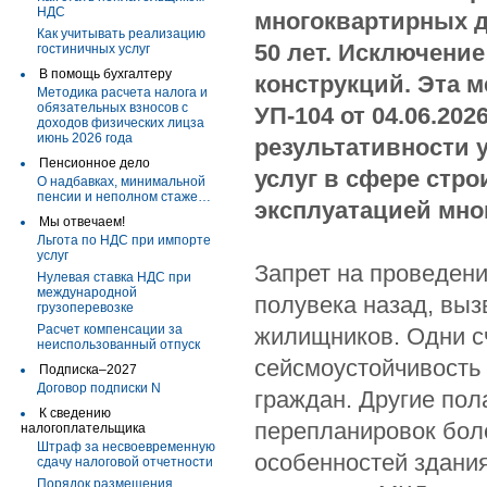
НДС
многоквартирных д
Как учитывать реализацию
50 лет. Исключени
гостиничных услуг
В помощь бухгалтеру
конструкций. Эта 
Методика расчета налога и
обязательных взносов с
УП-104 от 04.06.20
доходов физических лицза
июнь 2026 года
результативности 
Пенсионное дело
услуг в сфере стро
О надбавках, минимальной
пенсии и неполном стаже…
эксплуатацией мно
Мы отвечаем!
Льгота по НДС при импорте
услуг
Запрет на проведен
Нулевая ставка НДС при
международной
полувека назад, выз
грузоперевозке
Расчет компенсации за
жилищников. Одни сч
неиспользованный отпуск
сейсмо­устойчивость
Подписка–2027
Договор подписки N
граждан. Другие пол
К сведению
перепланировок боле
налогоплательщика
Штраф за несвоевременную
особенностей здания
сдачу налоговой отчетности
Порядок размещения