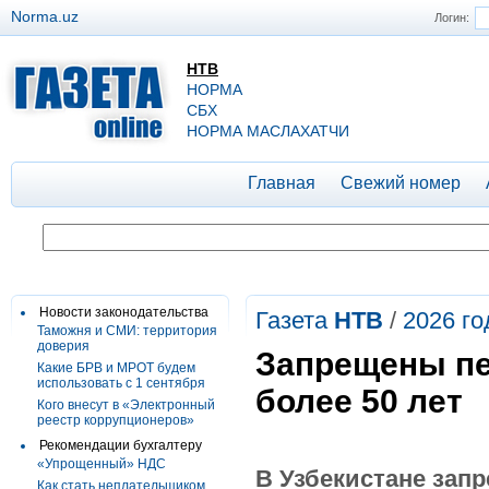
Norma.uz
Логин:
НТВ
НОРМА
СБХ
НОРМА МАСЛАХАТЧИ
Главная
Свежий номер
Новости законодательства
Газета
НТВ
/
2026 го
Таможня и СМИ: территория
доверия
Запрещены пе
Какие БРВ и МРОТ будем
использовать с 1 сентября
более 50 лет
Кого внесут в «Электронный
реестр коррупционеров»
Рекомендации бухгалтеру
«Упрощенный» НДС
В Узбекистане зап
Как стать неплательщиком