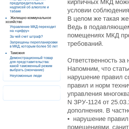
кирпичных МКД можн
предупредительных
надписей об алкоголе и
условии соблюдения
табаке
В целом же такая же
Жилищно-коммунальное
хозяйство
Ведь в подавляющем
Управление МКД переходит
на «цифру»
помещениях МКД про
За чей счет штраф?
требований.
Запрещены перепланировки
в МКД, которым более 50 лет
Таможня
Демонстрационный товар
Ответственность за
для представительства:
какой таможенный режим
Напомним, что стать
выбрать (окончание)
нарушение правил с
Неугомонные люди
правил и норм техн
управления многокв
N ЗРУ-1124 от 25.03
дополнения. В частн
• нарушение правил
помещениями, санит