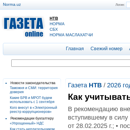
Norma.uz
Логин:
НТВ
НОРМА
СБХ
НОРМА МАСЛАХАТЧИ
Главная
Свежий номер
Новости законодательства
Газета
НТВ
/
2026 го
Таможня и СМИ: территория
доверия
Как учитыват
Какие БРВ и МРОТ будем
использовать с 1 сентября
В рекомендацию вне
Кого внесут в «Электронный
реестр коррупционеров»
вступившему в силу 
Рекомендации бухгалтеру
«Упрощенный» НДС
от 28.02.2025 г.; • п
Как стать неплательщиком