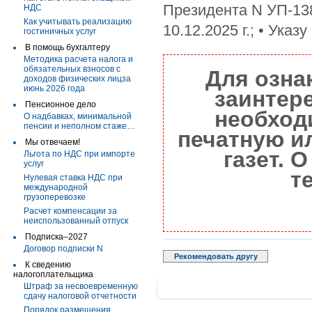
Президента N УП-138 
НДС
Как учитывать реализацию
10.12.2025 г.; • Указ
гостиничных услуг
В помощь бухгалтеру
Методика расчета налога и
обязательных взносов с
Для озна
доходов физических лицза
июнь 2026 года
заинтер
Пенсионное дело
необход
О надбавках, минимальной
пенсии и неполном стаже…
печатную и
Мы отвечаем!
газет. 
Льгота по НДС при импорте
услуг
т
Нулевая ставка НДС при
международной
грузоперевозке
Расчет компенсации за
неиспользованный отпуск
Подписка–2027
Договор подписки N
Рекомендовать другу
К сведению
налогоплательщика
Штраф за несвоевременную
сдачу налоговой отчетности
Порядок размещения