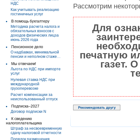
НДС
Рассмотрим некоторы
Как учитывать реализацию
гостиничных услуг
В помощь бухгалтеру
Для озна
Методика расчета налога и
обязательных взносов с
заинтер
доходов физических лицза
июнь 2026 года
необход
Пенсионное дело
печатную и
О надбавках, минимальной
пенсии и неполном стаже…
газет. 
Мы отвечаем!
Льгота по НДС при импорте
т
услуг
Нулевая ставка НДС при
международной
грузоперевозке
Расчет компенсации за
неиспользованный отпуск
Подписка–2027
Рекомендовать другу
Договор подписки N
К сведению
налогоплательщика
Штраф за несвоевременную
сдачу налоговой отчетности
Порядок размещения