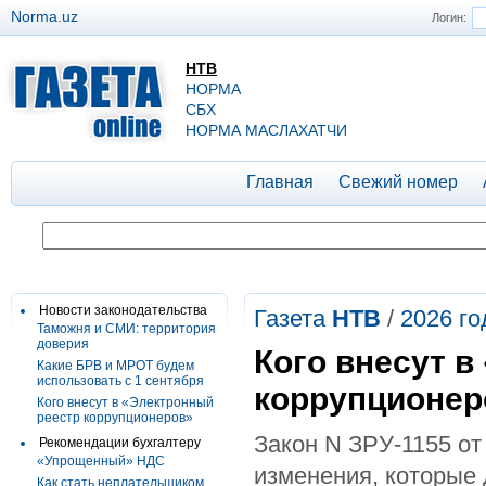
Norma.uz
Логин:
НТВ
НОРМА
СБХ
НОРМА МАСЛАХАТЧИ
Главная
Свежий номер
Новости законодательства
Газета
НТВ
/
2026 го
Таможня и СМИ: территория
доверия
Кого внесут в
Какие БРВ и МРОТ будем
использовать с 1 сентября
коррупционер
Кого внесут в «Электронный
реестр коррупционеров»
Закон N ЗРУ-1155 от 
Рекомендации бухгалтеру
«Упрощенный» НДС
изменения, которые 
Как стать неплательщиком