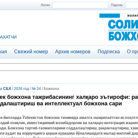
Логин:
Пароль:
АХАТЧИ
ная
Свежий номер
Архив номеров
Подписка
О пр
та
СБХ
/
2026 год
/
№ 24
/ Божхона
eк божхона тажрибасининг халқаро эътирофи: р
далаштириш ва интeллeктуал божхона сари
ги йилларда Ўзбекистон божхона тизимида амалга оширилаётган ислоҳотл
содий очиқлик, инвестициявий жозибадорлик ва халқаро интеграция жараё
нди. Божхона тартиб-таомилларини соддалаштириш, рақамлаштириш, ха
нги аудит ва коррупцияга қарши курашиш йўналишидаги ишлар миллий да