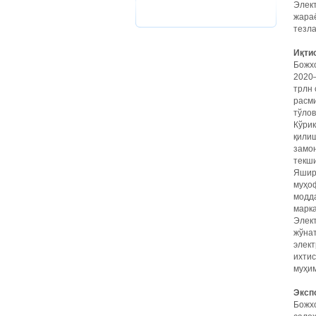
Элект
жараё
тезл
Иқти
Божхо
2020–
трлн 
расми
тўлов
Кўрик
қилиш
замо
текши
Яшири
муҳоф
модд
марка
Элект
жўнат
элект
ихти
муҳим
Эксп
Божхо