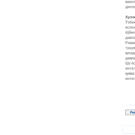
вако
дипло
Хуло
Ўзбе
исло
бўйич
давла
Рақам
тушу
қисқа
дақиқ
Шу бо
интел
қувва
интег
Ре