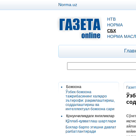
Norma.uz
НТВ
НОРМА
СБХ
НОРМА МАСЛ
Глав
Божхона
Газе
Ўзбeк божхона
Ўзб
тажрибасининг халқаро
эътирофи: рақамлаштириш,
сод
соддалаштириш ва
интeллeктуал божхона сари
Қонунчиликдаги янгиликлар
Сўнг
Қўллаб-қувватлаш шартлари
иқти
айла
Боғлар барпо этишни давлат
рағбатлантиради
кейи