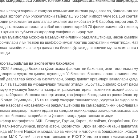
аро майдонда эса Ўзбекистон божхона тажрибасига қизиқишни оширмоқда.
на ислоҳотларининг халқаро аҳамиятини англаш учун, аввало, бошланғич ва
рда экспорт учун ҳужжатларни тай­ёрлаш 96 соат, импорт учун эса 150 соатгач
содий ривожланган давлатлар амалиётига нисбатан 5–6 баробар юқори эди.
ада такомиллашмагани сабаб юкларнинг қарийб 70 фоизи жисмоний текширувд
т кутиш ва субъектив қарорлар хавфини оширар эди.
н шу муаммолар божхона маъмуриятчилигини рақамлаштириш, инсон омилини
рокчилари учун тезкор ва шаффоф муҳит яратиш заруратини кучайтирди. На
на» тамойили асосида давлат ва бизнес ўртасида ишончни мустаҳкамлашга 
ланди.
аро ташрифлар ва экспертлик баҳолари
2025 йилларда Божхона қўмитасида фаолиятни баҳолаш, икки томонлама муз
ҳаларини муҳокама қилиш, шунингдек Ўзбекистон божхона органларининг ам
ий давлатлар божхона хизматлари, бошқа давлат органлари вакиллари ҳамд
 154 та ташриф ва учрашувлари ташкил этилди. Ушбу ташрифлар фақат расм
 муҳим учрашув божхона назорати, рақамлаштириш, техник-иқтисодий асосла
лар тайёрлаш, божхона экспертизаси, хавфларни бошқариш ва расмийлаштир
б олди. Жумладан, 16 та ташриф халқаро ташкилотлар, хусусан Халқаро ва
на назорати жараёнларини рақамлаштириш ва самарадорликни баҳолашга қар
лама алоқалар, техник ёрдам ва халқаро лойиҳаларда ҳамкорлик масалалари
истон божхона тажрибасини ўрганиш мақсадида ташкил этилди.
флар географияси АҚШ, Беларус, Грузия, Корея, Малайзия, Озарбайжон, Росс
 Халқ Республикаси, Қирғизистон, Қозоғистон, Эрон ва Япония каби давлатл
ида БМТнинг Наркотик моддалар ва жиноятчилик бўйича бошқармаси, Жаҳон 
оқи, МДҲ, Туркий давлатлар ташкилоти, ЕҲХТ, Халқаро валюта жамғармаси, 