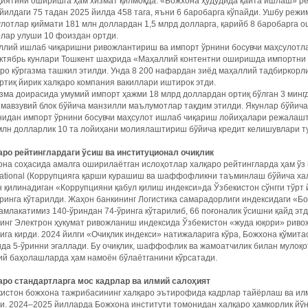
ҳиятини оширишга ҳам хизмат қилмоқда. «Божхона ҳудудида қайта ишлаш» р
йилдаги 75 тадан 2025 йилда 458 тага, яъни 6 баробарга кўпайди. Ушбу режи
лотлар қиймати 181 млн доллардан 1,5 млрд долларга, қарийб 8 баробарга о
лар улуши 10 фоиздан ортди.
ллий ишлаб чиқаришни ривожлантириш ва импорт ўрнини босувчи маҳсулотл
октябрь кунлари Тошкент шаҳрида «Маҳаллий контентни оширишда импортн
ро кўргазма ташкил этилди. Унда 8 200 нафардан зиёд маҳаллий тадбиркорли
ртиқ йирик халқаро компания вакиллари иштирок этди.
зма доирасида умумий импорт ҳажми 18 млрд доллардан ортиқ бўлган 3 минг
 мавзувий блок бўйича манзилли маълумотлар тақдим этилди. Якунлар бўйича
нидан импорт ўрнини босувчи маҳсулот ишлаб чиқариш лойиҳалари режалаш
млн долларлик 10 та лойиҳани молиялаштириш бўйича кредит келишувлари т
аро рейтинглардаги ўсиш ва институционал очиқлик
на соҳасида амалга оширилаётган ислоҳотлар халқаро рейтингларда ҳам ўз 
national (Коррупцияга қарши курашиш ва шаффофликни таъминлаш бўйича ха
 қилинадиган «Коррупцияни қабул қилиш индекси»да Ўзбекистон сўнгги тўрт 
ринга кўтарилди. Жаҳон банкининг Логистика самарадорлиги индексидаги «
амлакатимиз 140-ўриндан 74-ўринга кўтарилиб, 66 поғоналик ўсишни қайд этд
инг Электрон ҳукумат ривожланиш индексида Ўзбекистон «жуда юқори» риво
ига кирди. 2024 йилги «Очиқлик индекси» натижаларига кўра, Божхона қўмит
да 5-ўринни эгаллади. Бу очиқлик, шаффофлик ва жамоатчилик билан мулоқо
ий баҳолашларда ҳам намоён бўлаётганини кўрсатади.
аро стандартларга мос кадрлар ва илмий салоҳият
кистон божхона тажрибасининг халқаро эътирофида кадрлар тайёрлаш ва ил
и. 2024–2025 йилларда Божхона институти томонидан халқаро ҳамкорлик йўн