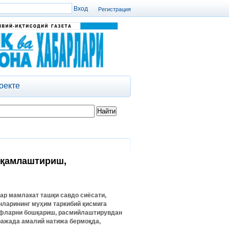
Регистрация
оекте
ақамлаштириш,
ар мамлакат ташқи савдо сиёсати,
нларининг муҳим таркибий қисмига
вфларни бошқариш, расмийлаштирувдан
ражада амалий натижа бермоқда,