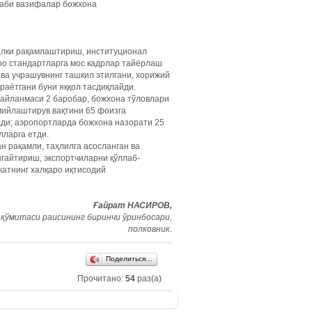
каби вазифалар божхона
алки рақамлаштириш, институционал
о стандартларга мос кадрлар тайёрлаш
ва учрашувнинг ташкил этилгани, хорижий
раётгани буни яққол тасдиқлайди.
 айланмаси 2 баробар, божхона тўловлари
мийлаштирув вақтини 65 фоизга
сди; аэропортларда божхона назорати 25
лларга етди.
 рақамли, таҳлилга асосланган ва
нгайтириш, экспортчиларни қўллаб-
катнинг халқаро иқтисодий
Ғайрат НАСИРОВ,
қўмитаси раисининг биринчи ўринбосари,
полковник.
Поделиться…
Прочитано:
54
раз(а)