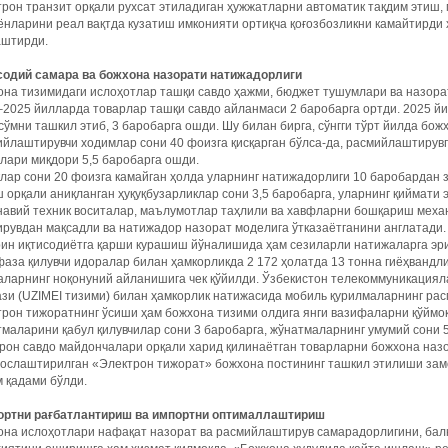
рон транзит орқали рухсат этиладиган ҳужжатларни автоматик тақдим этиш,
нларини реал вақтда кузатиш имконияти ортиқча қоғозбозликни камайтирди
аштирди.
содий самара ва божхона назорати натижадорлиги
на тизимидаги ислоҳотлар ташқи савдо ҳажми, бюджет тушумлари ва назорат
2025 йилларда товарлар ташқи савдо айланмаси 2 баробарга ортди. 2025 й
сўмни ташкил этиб, 3 баробарга ошди. Шу билан бирга, сўнгги тўрт йилда бо
йлаштирувчи ходимлар сони 40 фоизга қисқарган бўлса-да, расмийлаштирув
лари миқдори 5,5 баробарга ошди.
лар сони 20 фоизга камайган ҳолда уларнинг натижадорлиги 10 баробардан з
 орқали аниқланган ҳуқуқбузарликлар сони 3,5 баробарга, уларнинг қиймати 
навий техник воситалар, маълумотлар таҳлили ва хавфларни бошқариш мех
рувдан мақсадли ва натижадор назорат моделига ўтказаётганини англатади.
н иқтисодиётга қарши курашиш йўналишида ҳам сезиларли натижаларга эриш
аза қилувчи идоралар билан ҳамкорликда 2 172 ҳолатда 13 тонна гиёҳвандли
аларнинг ноқонуний айланишига чек қўйилди. Ўзбекистон телекоммуникация
зи (UZIMEI тизими) билан ҳамкорлик натижасида мобиль қурилмаларнинг рас
рон тижоратнинг ўсиши ҳам божхона тизими олдига янги вазифаларни қўймоқд
маларини қабул қилувчилар сони 3 баробарга, жўнатмаларнинг умумий сони 
рон савдо майдончалари орқали харид қилинаётган товарларни божхона наз
сослаштирилган «Электрон тижорат» божхона постининг ташкил этилиши за
 қадами бўлди.
ортни рағбатлантириш ва импортни оптималлаштириш
на ислоҳотлари нафақат назорат ва расмийлаштирув самарадорлигини, балк