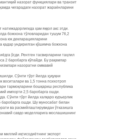
 мантиқий назорат функциялари ва транзит
 ҳамда чегарадаги назорат жараёнларини
 натижадорлигида ҳам яққол акс этди.
илда божхона тўловларидан тушум 76,2
жхона юк декларацияларини
га қадар ундирилган қўшимча божхона
иёдга ўсди. Рентген тасвирларини таҳлил
эса 2 баробарга кўпайди. Бу рақамлар
анизмлари назоратни оммавий
илди. Сўнгги тўрт йилда ҳуқуқни
к воситалари ва 1,5 тонна психотроп
лари тармоқларини бошқариш республика
мий импорти 2,5 баробарга ошди.
а. Сўнгги тўрт йилда халқаро курьерлик
5 баробарга ошди. Шу муносабат билан
орати ва расмийлаштирувидан ўтказишга
монавий савдо моделларига мослашишнинг
и миллий иқтисодиётнинг экспорт