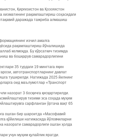
анистон, Қирғизистон ва Қозоғистон
на хизматининг рақамлаштириш соҳасидаги
интақавий даражада тажриба алмашиш
формациянинг изчил амалга
иқёсида рақамлаштириш йўналишида
аллаб келмоқда. Бу кўрсаткич тизимда
ланиш ва бошқарув самарадорлигини
ктлари 35 турдаги 19 мингтага яқин
тарози, автотранспортларнинг давлат
 ишга туширилди. Натижада 2025 йилнинг
оварларга оид маълумотлар «Транспорт
чли назорат 3 босқичга қисқартирилди.
асмийлаштирув тизими эса соҳада муҳим
ийлаштирувга сарфланган ўртача вақт 65
арга ошган бир шароитда «Масофавий
ўлга қўйилиши натижасида йўловчиларни
она назорати самарадорлиги ошган ҳолда
ари учун муҳим қулайлик яратди.