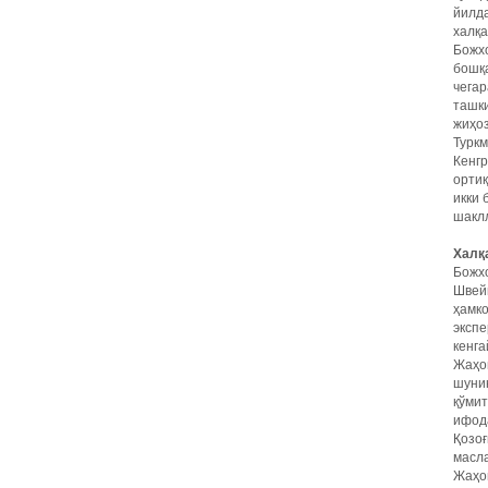
йилда
халқ
Божхо
бошқ
чегар
ташки
жиҳоз
Туркм
Кенгр
ортиқ
икки
шакл
Халқ
Божхо
Швейц
ҳамк
эксп
кенга
Жаҳон
шунин
қўмит
ифод
Қозоғ
масла
Жаҳон