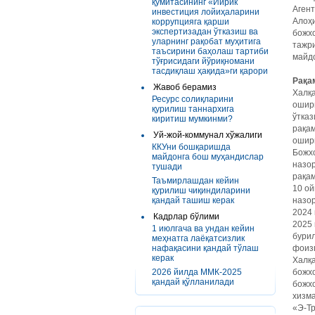
қўмитасининг «Йирик
Агент
инвестиция лойиҳаларини
Алоҳи
коррупцияга қарши
экспертизадан ўтказиш ва
божх
уларнинг рақобат муҳитига
тажр
таъсирини баҳолаш тартиби
майдо
тўғрисидаги йўриқномани
тасдиқлаш ҳақида»ги қарори
Рақа
Жавоб берамиз
Халқ
Ресурс солиқларини
ошир
қурилиш таннархига
ўтказ
киритиш мумкинми?
рақам
Уй-жой-коммунал хўжалиги
ошир
ККУни бошқаришда
Божхо
майдонга бош муҳандислар
назор
тушади
рақам
Таъмирлашдан кейин
10 ой
қурилиш чиқиндиларини
қандай ташиш керак
назор
2024 
Кадрлар бўлими
2025 
1 июлгача ва ундан кейин
бурил
меҳнатга лаёқатсизлик
нафақасини қандай тўлаш
фоизг
керак
Халқ
2026 йилда ММК-2025
божх
қандай қўлланилади
божхо
хизма
«Э-Тр