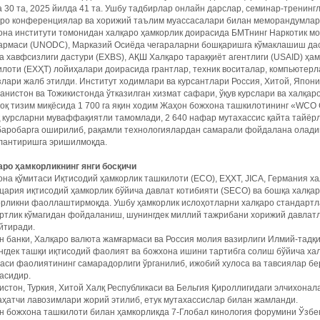
 30 та, 2025 йилда 41 та. Ушбу тадбирлар онлайн дарслар, семинар-тренин
аро конференциялар ва хорижий таълим муассасалари билан меморандумлар
на институти томонидан халқаро ҳамкорлик доирасида БМТнинг Наркотик мо
армаси (UNODC), Марказий Осиёда чегараларни бошқаришга кўмаклашиш дас
а хавфсизлиги дастури (EXBS), АҚШ Халқаро тараққиёт агентлиги (USAID) ҳа
лоти (ЕХҲТ) лойиҳалари доирасида грантлар, техник воситалар, компьютерла
лари жалб этилди. Институт ходимлари ва курсантлари Россия, Хитой, Япони
анистон ва Тожикистонда ўтказилган хизмат сафари, ўқув курслари ва халқар
оқ тизим миқёсида 1 700 га яқин ходим Жаҳон божхона ташкилотининг «WCO
 курсларни муваффақиятли тамомлади, 2 640 нафар мутахассис қайта тайёрл
 баробарга оширилиб, рақамли технологиялардан самарали фойдалана олади
лантиришга эришилмоқда.
аро ҳамкорликнинг янги босқичи
на қўмитаси Иқтисодий ҳамкорлик ташкилоти (ECO), ЕҲХТ, JICA, Германия ха
ария иқтисодий ҳамкорлик бўйича давлат котибияти (SECO) ва бошқа халқа
орликни фаоллаштирмоқда. Ушбу ҳамкорлик ислоҳотларни халқаро стандартл
ертлик кўмагидан фойдаланиш, шунингдек миллий тажрибани хорижий давла
йтиради.
 банки, Халқаро валюта жамғармаси ва Россия молия вазирлиги Илмий-тадқи
гдек ташқи иқтисодий фаолият ва божхона ишини тартибга солиш бўйича ха
аси фаолиятининг самарадорлиги ўрганилиб, ижобий хулоса ва тавсиялар б
асидир.
истон, Туркия, Хитой Халқ Республикаси ва Бельгия Қироллигидаги элчихона
ҳатчи лавозимлари жорий этилиб, етук мутахассислар билан жамланди.
 божхона ташкилоти билан ҳамкорликда 7-Глобал кинология форумини Ўзбек