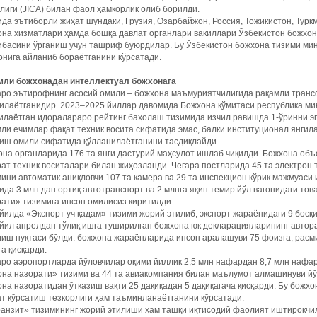
лиги (JICA) билан фаол ҳамкорлик олиб борилди.
да эътиборли жиҳат шундаки, Грузия, Озарбайжон, Россия, Тожикистон, Туркм
она хизматлари ҳамда бошқа давлат органлари вакиллари Ўзбекистон божхо
ибасини ўрганиш учун ташриф буюрдилар. Бу Ўзбекистон божхона тизими м
нига айланиб бораётганини кўрсатади.
мли божхонадан интеллектуал божхонага
аро эътирофнинг асосий омили – божхона маъмуриятчилигида рақамли транс
илаётганидир. 2023–2025 йиллар давомида Божхона қўмитаси республика м
илаётган идоралараро рейтинг баҳолаш тизимида изчил равишда 1-ўринни эг
ли ечимлар фақат техник восита сифатида эмас, балки институционал янги
иш омили сифатида қўлланилаётганини тасдиқлайди.
на органларида 176 та янги дастурий маҳсулот ишлаб чиқилди. Божхона объе
ат техник воситалари билан жиҳозланди. Чегара постларида 45 та электрон 
ини автоматик аниқловчи 107 та камера ва 29 та инспекцион кўрик мажмуаси
ида 3 млн дан ортиқ ­автотранспорт ва 2 млнга яқин темир йўл вагонидаги т
ати» тизимига инсон омилисиз киритилди.
йилда «Экспорт уч қадам» тизими жорий этилиб, экспорт жараёнидаги 9 босқи
йил апрелдан тўлиқ ишга туширилган божхона юк декларацияларининг автор
иш нуқтаси бўлди: божхона жараёнларида инсон аралашуви 75 фоизга, расм
а қисқарди.
аро аэропортларда йўловчилар оқими йиллик 2,5 млн нафардан 8,7 млн наф
она назорати» тизими ва 44 та авиакомпания билан маълумот алмашинуви й
на назоратидан ўтказиш вақти 25 дақиқадан 5 дақиқагача қисқарди. Бу божх
т кўрсатиш тезкорлиги ҳам таъминланаётганини кўрсатади.
анзит» тизимининг жорий этилиши ҳам ташқи иқтисодий фаолият иштирокчил