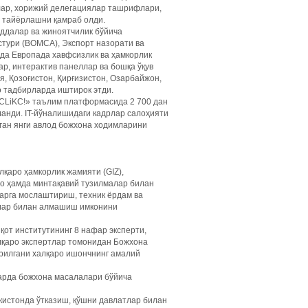
глар, хорижий делегациялар ташрифлари,
 тайёрлашни қамраб олди.
ддалар ва жиноятчилик бўйича
тури (BOMCA), Экспорт назорати ва
мда Европада хавфсизлик ва ҳамкорлик
р, интерактив панеллар ва бошқа ўқув
я, Қозоғистон, Қирғизистон, Озарбайжон,
о тадбирларда иштирок этди.
 CLiKC!» таълим платформасида 2 700 дан
анди. IT-йўналишидаги кадрлар салоҳияти
ган янги авлод божхона ходимларини
лқаро ҳамкорлик жамияти (GIZ),
ро ҳамда минтақавий тузилмалар билан
арга мослаштириш, техник ёрдам ва
тлар билан алмашиш имконини
қот институтининг 8 нафар эксперти,
лқаро экспертлар томонидан Божхона
ерилгани халқаро ишончнинг амалий
ларда божхона масалалари бўйича
истонда ўтказиш, қўшни давлатлар билан