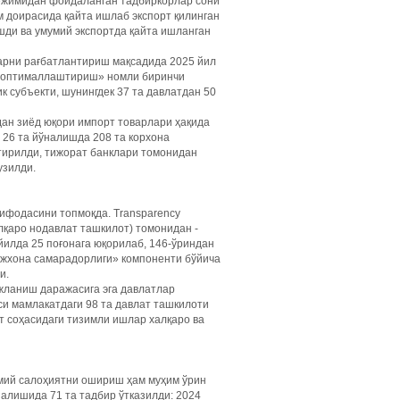
ежимидан фойдаланган тадбиркорлар сони
м доирасида қайта ишлаб экспорт қилинган
шди ва умумий экспортда қайта ишланган
арни рағбатлантириш мақсадида 2025 йил
и оптималлаштириш» номли биринчи
к субъекти, шунингдек 37 та давлатдан 50
дан зиёд юқори импорт товарлари ҳақида
 26 та йўналишда 208 та корхона
тирилди, тижорат банклари томонидан
узилди.
ифодасини топмоқда. Transparency
лқаро нодавлат ташкилот) томонидан ­
йилда 25 поғонага юқорилаб, 146-ўриндан
Божхона самарадорлиги» компоненти бўйича
и.
жланиш даражасига эга давлатлар
аси мамлакатдаги 98 та давлат ташкилоти
т соҳасидаги тизимли ишлар халқаро ва
мий салоҳиятни ошириш ҳам муҳим ўрин
алишида 71 та тадбир ўтказилди: 2024