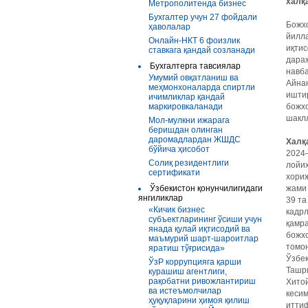
халқ
Метрополитенда бизнес
Бухгалтер учун 27 фойдали
Божхо
ҳаволалар
йилла
Онлайн-НКТ 6 фоизлик
иқти
ставкага қандай созланади
дараж
Бухгалтерга тавсиялар
навба
Умумий овқатланиш ва
Айна
меҳмонхоналарда спиртли
ишти
ичимликлар қандай
маркировкаланади
божхо
шакл
Мол-мулкни ижарага
беришдан олинган
даромадлардан ЖШДС
Халқ
бўйича ҳисобот
2024–
Солиқ резидентлиги
лойи
сертификати
хориж
Ўзбекистон қонунчилигидаги
жами
янгиликлар
39 та
«Кичик бизнес
кадр
субъектларининг ўсиши учун
қамра
янада қулай иқтисодий ва
божхо
маъмурий шарт-шароитлар
томон
яратиш тўғрисида»
Ўзбек
ЎзР коррупцияга қарши
Ташри
курашиш агентлиги,
рақобатни ривожлантириш
Хитой
ва истеъмолчилар
кесим
ҳуқуқларини ҳимоя қилиш
иттиф