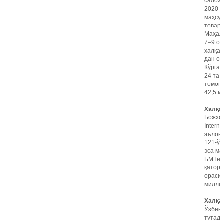
сало
2020 
маҳсу
товар
Маҳа
7–9 
халқа
дан о
Кўрга
24 та
томо
42,5 
Халқ
Божхо
Inter
эълон
121-ў
эса м
БМТн
қатор
ораси
милл
Халқ
Ўзбе
тутад