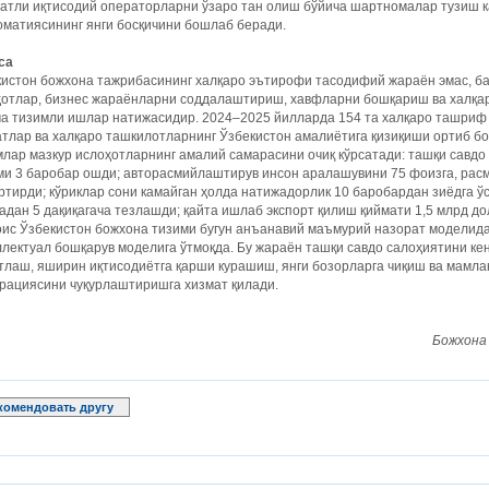
латли иқтисодий операторларни ўзаро тан олиш бўйича шартномалар тузиш 
матиясининг янги босқичини бошлаб беради.
са
кистон божхона тажрибасининг халқаро эътирофи тасодифий жараён эмас, б
ҳотлар, бизнес жараёнларни соддалаштириш, хавфларни бошқариш ва халқар
а тизимли ишлар натижасидир. 2024–2025 йилларда 154 та халқаро ташриф 
тлар ва халқаро ташкилотларнинг Ўзбекистон амалиётига қизиқиши ортиб бо
лар мазкур ислоҳотларнинг амалий самарасини очиқ кўрсатади: ташқи савдо
ми 3 баробар ошди; авторасмийлаштирув инсон аралашувини 75 фоизга, рас
ртирди; кўриклар сони камайган ҳолда натижадорлик 10 баробардан зиёдга ў
адан 5 дақиқагача тезлашди; қайта ишлаб экспорт қилиш қиймати 1,5 млрд до
ис Ўзбекистон божхона тизими бугун анъанавий маъмурий назорат моделидан
лектуал бошқарув моделига ўтмоқда. Бу жараён ташқи савдо салоҳиятини ке
тлаш, яширин иқтисодиётга қарши курашиш, янги бозорларга чиқиш ва мамла
рациясини чуқурлаштиришга хизмат қилади.
Божхона 
комендовать другу