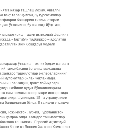
зиятга назар ташлаш лозим. Аввалги
а вақт талаб қилган, бу кўрсаткичлар
 Хавфларни бошқариш тизими етарли
ан ўтказилар, бу эса вақт йўқотиш,
 қисқартириш, ташқи иқтисодий фаолият
тижада «Тартибли тадбиркор – адолатли
қаратилган янги бошқарув модели
окаралар ўтказиш, техник ёрдам ва грант
алий тажрибасини ўрганиш мақсадида
а халқаро ташкилотлар экспертларининг
ий мулоқотлар билан чекланмади.
рни ишлаб чиқиш, грант лойиҳалари,
увдан кейинги аудит йўналишларини
люта жамғармаси экспертлари иштирокида
атилди. Шунингдек, 15 та учрашув икки
га бағишланган бўлса, 8 та ишчи учрашув
ия, Тожикистон, Туркия, Туркманистон,
арни қамраб олди. Халқаро ташкилотлар
божхона ташкилоти, Евросиё иқтисодий
Жаҳон банки ва Япония Халқаро Ҳамкорлик