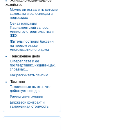
Жилищно-коммунальное
хозяйство
Можно ли оставлять детские
самокаты и велосипеды в
подъездах
Сенат направил
Парламентский запрос
министру строительства и
ЖКХ
Житель построил бассейн
на первом этаже
многоквартирного дома
Пенсионное дело
О переплате и ее
последствиях, иждивенцах,
справках…
Как рассчитать пенсию
Таможня
Таможенные льготы: что
действует сегодня
Режим уничтожения
Биржевой контракт и
таможенная стоимость