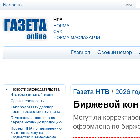
Norma.uz
Логин:
НТВ
НОРМА
СБХ
НОРМА МАСЛАХАТЧИ
Главная
Свежий номер
Новости законодательства
Газета
НТВ
/
2026 го
Что изменится с 1 июня
Сроки перенесены
Биржевой кон
Как продлевать договор
аренды земельного участка
Могут ли корректиро
Таможенная пошлина на
переработанную продукцию
оформлена по бирже
Проект НПА по применению
льгот по налогу на
имущество и земельному