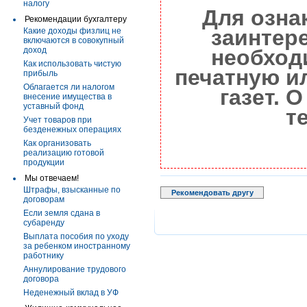
налогу
Для озна
Рекомендации бухгалтеру
заинтер
Какие доходы физлиц не
включаются в совокупный
доход
необход
Как использовать чистую
печатную и
прибыль
Облагается ли налогом
газет. 
внесение имущества в
уставный фонд
т
Учет товаров при
безденежных операциях
Как организовать
реализацию готовой
продукции
Мы отвечаем!
Штрафы, взысканные по
Рекомендовать другу
договорам
Если земля сдана в
субаренду
Выплата пособия по уходу
за ребенком иностранному
работнику
Аннулирование трудового
договора
Неденежный вклад в УФ