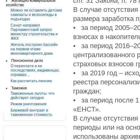
ст. 31 Закона; п. 78
Жилищно-коммунальное
хозяйство
В случае отсутствия
Можно ли оставлять детские
самокаты и велосипеды в
размера заработка п
подъездах
Сенат направил
• за период 2005–20
Парламентский запрос
министру строительства и
взносах в накопител
ЖКХ
• за период 2016–20
Житель построил бассейн
на первом этаже
централизованного 
многоквартирного дома
Пенсионное дело
страховых взносов 
О переплате и ее
последствиях, иждивенцах,
• за 2019 год – исх
справках…
ре­естра персонализ
Как рассчитать пенсию
Таможня
граждан;
Таможенные льготы: что
действует сегодня
• за период после 1
Режим уничтожения
«ЕНСТ».
Биржевой контракт и
таможенная стоимость
В случае отсутствия
периоды или на осн
использованы архив