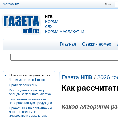
Norma.uz
Логин:
НТВ
НОРМА
СБХ
НОРМА МАСЛАХАТЧИ
Главная
Свежий номер
Новости законодательства
Газета
НТВ
/
2026 го
Что изменится с 1 июня
Сроки перенесены
Как рассчита
Как продлевать договор
аренды земельного участка
Таможенная пошлина на
переработанную продукцию
Каков алгоритм ра
Проект НПА по применению
льгот по налогу на
имущество и земельному