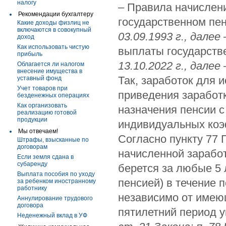
налогу
– Правила начислен
Рекомендации бухгалтеру
государственном пе
Какие доходы физлиц не
включаются в совокупный
03.09.1993 г., далее
доход
Как использовать чистую
выплаты государств
прибыль
13.10.2022 г., далее
Облагается ли налогом
внесение имущества в
Так, заработок для 
уставный фонд
Учет товаров при
приведения заработк
безденежных операциях
Как организовать
назначения пенсии 
реализацию готовой
продукции
индивидуальных коэ
Мы отвечаем!
Согласно пункту 77 
Штрафы, взысканные по
договорам
начисленной заработ
Если земля сдана в
субаренду
берется за любые 5 
Выплата пособия по уходу
пенсией) в течение 
за ребенком иностранному
работнику
независимо от имею
Аннулирование трудового
договора
пятилетний период у
Неденежный вклад в УФ