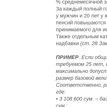
% среднемесячной з
За каждый полный го
у мужчин и 20 лет у
пенсий повышаютс
принимаемого для и
Также отдельным ка
надбавки
(ст. 28 За
ПРИМЕР
. Если общ
требуемом 25 лет, 
максимально допусти
размер базовой вели
Соответственно, раз
где:
• 3 108 600 сум. – 
сум.;