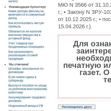
налогу
МЮ N 3566 от 31.10.2
Рекомендации бухгалтеру
г.; • Закону N ЗРУ-10
Какие доходы физлиц не
включаются в совокупный
от 10.12.2025 г.; • 
доход
Как использовать чистую
15.04.2026 г.).
прибыль
Облагается ли налогом
внесение имущества в
уставный фонд
Для озна
Учет товаров при
безденежных операциях
заинтер
Как организовать
реализацию готовой
необход
продукции
печатную и
Мы отвечаем!
Штрафы, взысканные по
газет. 
договорам
т
Если земля сдана в
субаренду
Выплата пособия по уходу
за ребенком иностранному
работнику
Аннулирование трудового
договора
Неденежный вклад в УФ
Рекомендовать другу