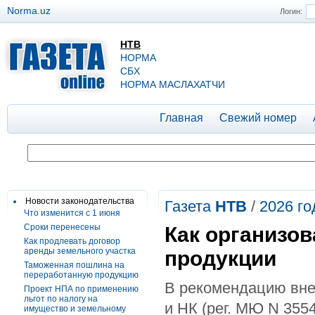
Norma.uz
Логин:
НТВ
НОРМА
СБХ
НОРМА МАСЛАХАТЧИ
Главная
Свежий номер
Новости законодательства
Газета
НТВ
/
2026 го
Что изменится с 1 июня
Сроки перенесены
Как организов
Как продлевать договор
аренды земельного участка
продукции
Таможенная пошлина на
переработанную продукцию
В рекомендацию вне
Проект НПА по применению
льгот по налогу на
и НК (рег. МЮ N 3554
имущество и земельному