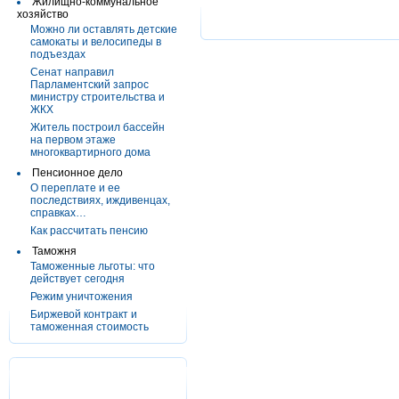
Жилищно-коммунальное
хозяйство
Можно ли оставлять детские
самокаты и велосипеды в
подъездах
Сенат направил
Парламентский запрос
министру строительства и
ЖКХ
Житель построил бассейн
на первом этаже
многоквартирного дома
Пенсионное дело
О переплате и ее
последствиях, иждивенцах,
справках…
Как рассчитать пенсию
Таможня
Таможенные льготы: что
действует сегодня
Режим уничтожения
Биржевой контракт и
таможенная стоимость