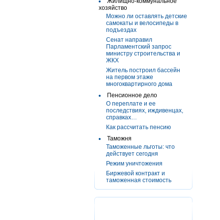
Жилищно-коммунальное
хозяйство
Можно ли оставлять детские
самокаты и велосипеды в
подъездах
Сенат направил
Парламентский запрос
министру строительства и
ЖКХ
Житель построил бассейн
на первом этаже
многоквартирного дома
Пенсионное дело
О переплате и ее
последствиях, иждивенцах,
справках…
Как рассчитать пенсию
Таможня
Таможенные льготы: что
действует сегодня
Режим уничтожения
Биржевой контракт и
таможенная стоимость