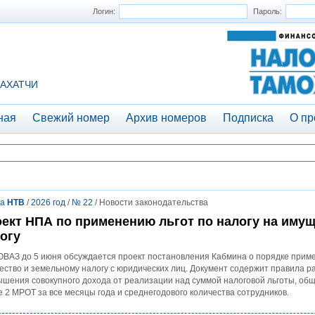
Логин:
Пароль:
АХАТЧИ
ная
Свежий номер
Архив номеров
Подписка
О пр
та
НТВ
/
2026 год
/
№ 22
/ Новости законодательства
ект НПА по применению льгот по налогу на иму
огу
ВАЗ до 5 июня обсуждается проект постановления Кабмина о порядке примен
ство и земельному налогу с юридических лиц. Документ содержит правила р
шения совокупного дохода от реализации над суммой налоговой льготы, общ
 2 МРОТ за все месяцы года и среднегодового количества сотрудников.