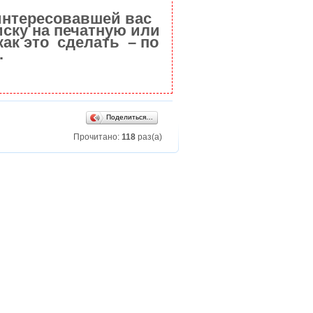
интересовавшей вас
ску на печатную или
как это сделать – по
.
Поделиться…
Прочитано:
118
раз(а)