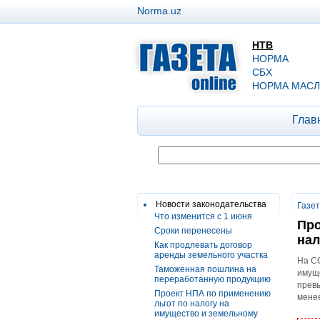
Norma.uz
НТВ
НОРМА
СБХ
НОРМА МАСЛ
Глав
Новости законодательства
Газе
Что изменится с 1 июня
Про
Сроки перенесены
нал
Как продлевать договор
аренды земельного участка
На СО
Таможенная пошлина на
имуще
переработанную продукцию
превы
Проект НПА по применению
менее
льгот по налогу на
имущество и земельному