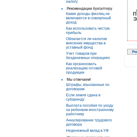
налогу
Рекомендации бухгалтеру
п
Какие доходы физлиц не
э
включаются в совокупный
доход
Как использовать чистую
прибыль
Облагается ли налогом
внесение имущества в
уставный фонд
Ре
Учет товаров при
безденежных операциях
Как организовать
реализацию готовой
продукции
Мы отвечаем!
Штрафы, взысканные по
договорам
Если земля сдана в
субаренду
Выплата пособия по уходу
за ребенком иностранному
работнику
Аннулирование трудового
договора
Неденежный вклад в УФ