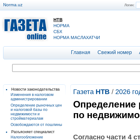
Norma.uz
Логин:
НТВ
НОРМА
СБХ
НОРМА МАСЛАХАТЧИ
Главная
Свежий номер
Новости законодательства
Газета
НТВ
/
2026 го
Изменения в налоговом
администрировании
Определение 
Определение рыночных цен
и налоговой базы по
по недвижимо
недвижимости и
стройматериалам
Освобождаются от пошлины
Разъясняет специалист
Согласно части 4 с
Налогообложение