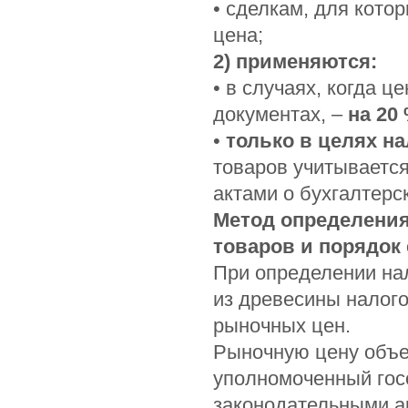
• сделкам, для кото
цена;
2) применяются:
• в случаях, когда 
документах, –
на 20
•
только в целях н
товаров учитываетс
актами о бухгалтерс
Метод определения
товаров и порядок
При определении на
из древесины налог
рыночных цен.
Рыночную цену объе
уполномоченный гос
законодательными ак