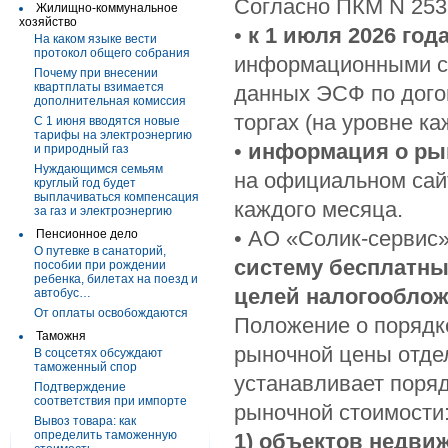
Согласно ПКМ N 253
Жилищно-коммунальное
хозяйство
•
к 1 июля 2026 год
На каком языке вести
протокол общего собрания
информационными си
Почему при внесении
квартплаты взимается
данных ЭСФ по дого
дополнительная комиссия
торгах (на уровне к
С 1 июня вводятся новые
тарифы на электроэнергию
•
информация о ры
и природный газ
Нуждающимся семьям
на официальном сайт
круглый год будет
выплачиваться компенсация
каждого месяца.
за газ и электроэнергию
• АО «Солик-сервис
Пенсионное дело
О путевке в санаторий,
систему бесплатны
пособии при рождении
ребенка, билетах на поезд и
целей налогообло
автобус…
От оплаты освобождаются
Положение о порядк
Таможня
рыночной цены отде
В соцсетях обсуждают
таможенный спор
устанавливает поряд
Подтверждение
соответствия при импорте
рыночной стоимости
Вывоз товара: как
определить таможенную
1) объектов недви