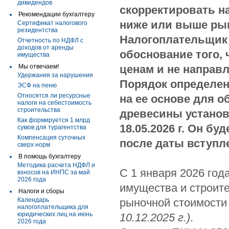
дивидендов
скорректировать на
Рекомендации бухгалтеру
ниже или выше рын
Сертификат налогового
резидентства
Налогоплательщик 
Отчетность по НДФЛ с
доходов от аренды
обоснование того,
имущества
Мы отвечаем!
ценам и не направл
Удержания за нарушения
Порядок определен
ЭСФ на пеню
Относятся ли ресурсные
на ее основе для 
налоги на себестоимость
строительства
древесины установ
Как формируется 1 млрд
18.05.2026 г. Он б
сумов для турагентства
Компенсация суточных
после даты вступл
сверх норм
В помощь бухгалтеру
Методика расчета НДФЛ и
С 1 января 2026 год
взносов на ИНПС за май
2026 года
имущества и строит
Налоги и сборы
Календарь
рыночной стоимости
налогоплательщика для
юридических лиц на июнь
10.12.2025 г.)
.
2026 года