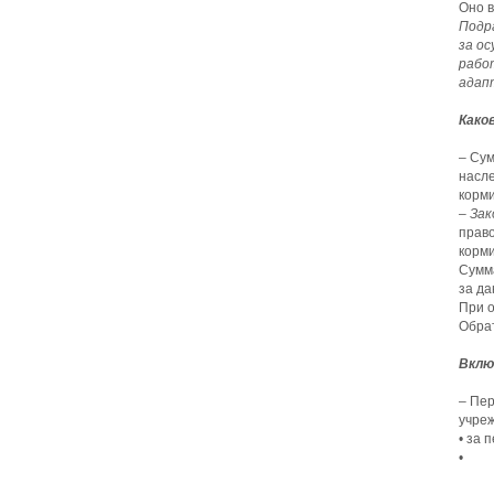
Оно в
Подр
за о
рабо
адап
Како
– Сум
насле
корм
– Зак
право
корми
Сумма
за да
При о
Обра
Вклю
– Пе
учреж
• за 
• за