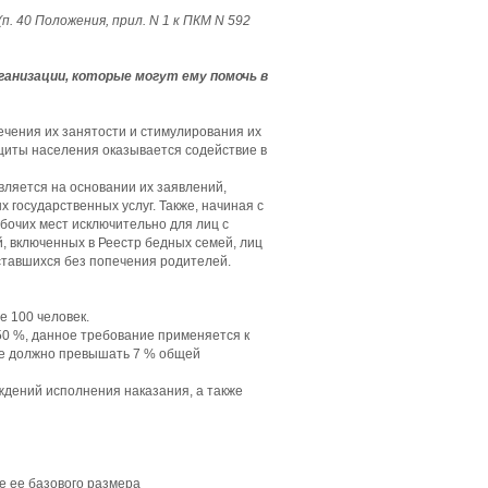
(п. 40 Положения, прил. N 1 к ПКМ N 592
ганизации, которые могут ему помочь в
ечения их занятости и стимулирования их
иты населения оказывается содействие в
ляется на основании их заявлений,
 государственных услуг. Также, начиная с
бочих мест исключительно для лиц с
й, включенных в Реестр бедных семей, лиц
оставшихся без попечения родителей.
е 100 человек.
50 %, данное требование применяется к
 не должно превышать 7 % общей
ждений исполнения наказания, а также
е ее базового размера