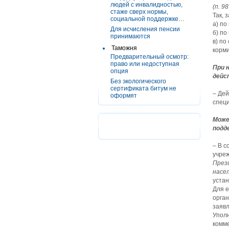
людей с инвалидностью,
(п. 98
стаже сверх нормы,
Так, 
социальной поддержке…
а) по
Для исчисления пенсии
б) по
принимаются
в) по
Таможня
корми
Предварительный осмотр:
право или недоступная
При 
опция
дейс
Без экологического
сертификата битум не
– Дей
оформят
специ
Може
подд
– В с
учре
През
насе
устан
Для е
орган
заявл
Уполн
комме