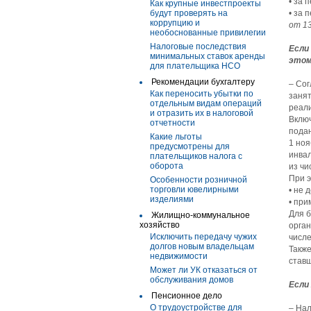
• за 
Как крупные инвестпроекты
будут проверять на
• за 
коррупцию и
от 13
необоснованные привилегии
Налоговые последствия
Если
минимальных ставок аренды
это
для плательщика НСО
Рекомендации бухгалтеру
– Сог
Как переносить убытки по
заня
отдельным видам операций
реал
и отразить их в налоговой
Включ
отчетности
подан
Какие льготы
1 ноя
предусмотрены для
инвал
плательщиков налога с
оборота
из чи
При 
Особенности розничной
торговли ювелирными
• не 
изделиями
• при
Для б
Жилищно-коммунальное
хозяйство
орган
Исключить передачу чужих
числе
долгов новым владельцам
Также
недвижимости
став
Может ли УК отказаться от
обслуживания домов
Если
Пенсионное дело
О трудоустройстве для
– Нал