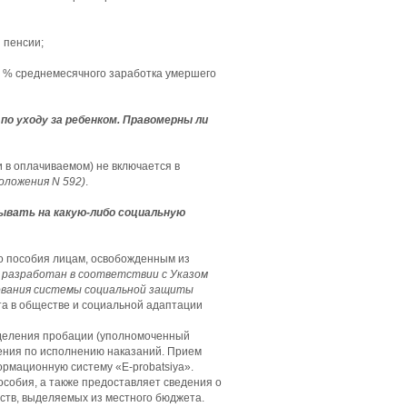
 пенсии;
,5 % среднемесячного заработка умершего
по уходу за ребенком. Правомерны ли
и в оплачиваемом) не включается в
Положения N 592)
.
ывать на какую-либо социальную
о пособия лицам, освобожденным из
нт разработан в соответствии с Указом
рования системы социальной защиты
ста в обществе и социальной адаптации
зделения пробации (уполномоченный
дения по исполнению наказаний. Прием
рмационную систему «E-probatsiya».
особия, а также предоставляет сведения о
ств, выделяемых из местного бюджета.