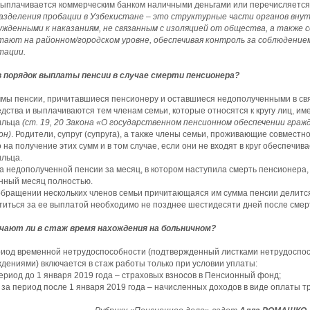
ыплачивается коммерческим банком наличными деньгами или перечисляется 
азделения пробации в Узбекистане – это структурные части органов вну
сужденными к наказаниям, не связанным с изоляцией от общества, а также
тают на районном/городском уровне, обеспечивая контроль за соблюдением
тации.
в порядок выплаты пенсии в случае смерти пенсионера?
мы пенсии, причитавшиеся пенсионеру и оставшиеся недополученными в связ
дства и выплачиваются тем членам семьи, которые относятся к кругу лиц, и
ильца
(ст. 19, 20 Закона «О государственном пенсионном обеспечении граждан
он)
. Родители, супруг (супруга), а также члены семьи, проживающие совместн
 на получение этих сумм и в том случае, если они не входят в круг обеспечи
льца.
 недополученной пенсии за месяц, в котором наступила смерть пенсионера
нный месяц полностью.
бращении нескольких членов семьи причитающаяся им сумма пенсии делится
титься за ее выплатой необходимо не позднее шестидесяти дней после сме
чают ли в стаж время нахождения на больничном?
риод временной нетрудоспособности (подтвержденный листками нетрудоспо
дениями) включается в стаж работы только при условии уплаты:
период до 1 января 2019 года – страховых взносов в Пенсионный фонд;
 период после 1 января 2019 года – начисленных доходов в виде оплаты т