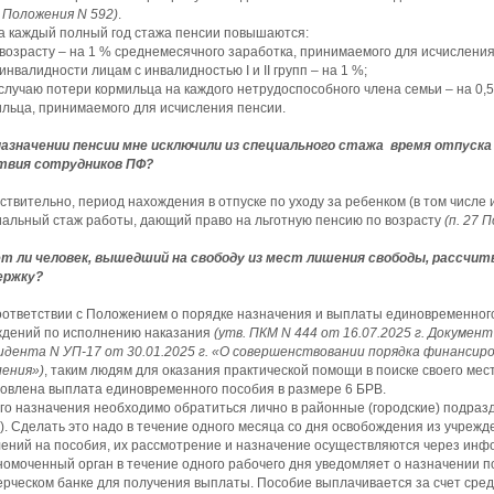
Положения N 592)
.
за каждый полный год стажа пенсии повышаются:
 возрасту – на 1 % среднемесячного заработка, принимаемого для исчисления
 инвалидности лицам с инвалидностью I и II групп – на 1 %;
 случаю потери кормильца на каждого нетрудоспособного члена семьи – на 0
льца, принимаемого для исчисления пенсии.
назначении пенсии мне исключили из специального стажа время отпуска 
твия сотрудников ПФ?
ствительно, период нахождения в отпуске по уходу за ребенком (в том числе 
альный стаж работы, дающий право на льготную пенсию по возрасту
(п. 27 
т ли человек, вышедший на свободу из мест лишения свободы, рассчит
ержку?
оответствии с Положением о порядке назначения и выплаты единовременног
ждений по исполнению наказания
(утв. ПКМ N 444 от 16.07.2025 г. Докуме
идента N УП-17 от 30.01.2025 г. «О совершенствовании порядка финанси
ления»)
, таким людям для оказания практической помощи в поиске своего ме
овлена выплата единовременного пособия в размере 6 БРВ.
го назначения необходимо обратиться лично в районные (городские) подра
). Сделать это надо в течение одного месяца со дня освобождения из учреж
ений на пособия, их рассмотрение и назначение осуществляются через инфо
омоченный орган в течение одного рабочего дня уведомляет о назначении п
рческом банке для получения выплаты. Пособие выплачивается за счет сред