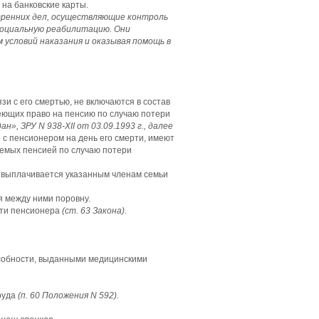
на банковские карты.
тренних дел, осуществляющие контроль
 социальную реабилитацию. Они
 условий наказания и оказывая помощь в
и с его смертью, не включаются в состав
меющих право на пенсию по случаю потери
», ЗРУ N 938-XII от 03.09.1993 г., далее
о с пенсионером на день его смерти, имеют
ваемых пенсией по случаю потери
, выплачивается указанным членам семьи
 между ними поровну.
рти пенсионера
(ст. 63 Закона).
собности, выданными медицинскими
руда
(п. 60 Положения N 592).