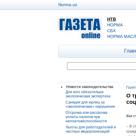
Norma.uz
НТВ
НОРМА
СБХ
НОРМА МАСЛ
Глав
Новости законодательства
Газе
Для кого обязательна
О т
экологическая экспертиза
со
Санкции для юрлиц за
«экологические» нарушения
Отсрочка или рассрочка
Как 
уплаты налогов при
неплатежеспособности
– В с
Льготы для работодателей и
частных медорганизаций
гражд