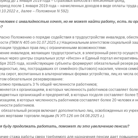
период до 1 января 2019 года – страховых взносов в Пенсионный фонд;
период после 1 января 2019 года – начисленных доходов в виде оплаты труда
.10.2022 г., далее – Положение N 592).
 человек с инвалидностью хочет, но не может найти работу, есть ли ор
м?
ласно Положению о порядке содействия в трудоустройстве инвалидов, обесп
тости
(ПКМ N 405 от 01.07.2025 г.)
Национальным агентством социальной защ
изации трудовых прав лиц с ограниченными возможностями.
ение инвалидов, желающих трудоустроиться, в электронный реестр осуществ
ных через цент­ры социальных услуг «Инсон» и Единый портал интерактивных
бря 2025 года, хозяйствующие субъекты формируют обязательный резерв ра
идностью, лиц, пострадавших от семейного (бытового) насилия, членов семе
сла сирот, воспитанных в альтернативных формах устройства, лиц из числа 
этом обязательное резервирование:
должно превышать 3 % общей численности работников;
меняется к организациям, в которых численность работников составляет боле
юджетных организаций и предприятий, в которых госдоля составляет более 
изациям, в которых численность работников составляет более 20 человек и
нности работников.
 обязательный резерв включает дополнительно лиц, освобожденных из учре
ших жертвами торговли людьми
(N УП-126 от 04.08.2025 г.).
 я буду продолжать работать, поможет ли это увеличению пенсии?
ичие стажа работы сверх требуемого для назначения пенсии дает повышени