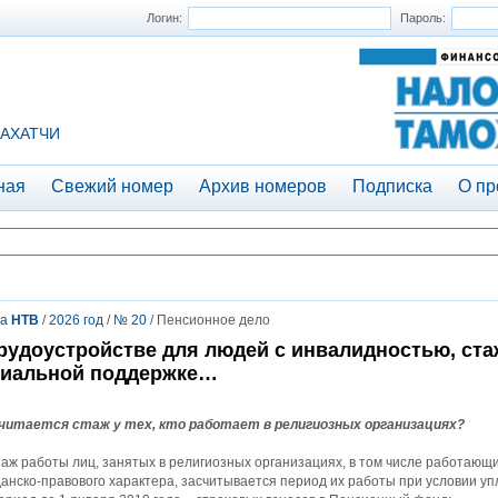
Логин:
Пароль:
АХАТЧИ
ная
Свежий номер
Архив номеров
Подписка
О пр
та
НТВ
/
2026 год
/
№ 20
/ Пенсионное дело
рудоустройстве для людей с инвалидностью, ста
циальной поддержке…
считается стаж у тех, кто работает в религиозных организациях?
таж работы лиц, занятых в религиозных организациях, в том числе работающи
анско-правового характера, засчитывается период их работы при условии уп