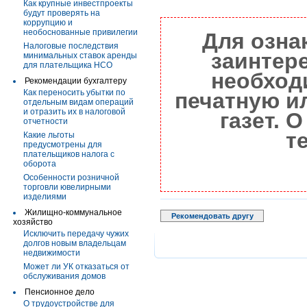
Как крупные инвестпроекты
будут проверять на
коррупцию и
необоснованные привилегии
Для озна
Налоговые последствия
заинтер
минимальных ставок аренды
для плательщика НСО
необход
Рекомендации бухгалтеру
Как переносить убытки по
печатную и
отдельным видам операций
и отразить их в налоговой
газет. 
отчетности
т
Какие льготы
предусмотрены для
плательщиков налога с
оборота
Особенности розничной
торговли ювелирными
изделиями
Жилищно-коммунальное
Рекомендовать другу
хозяйство
Исключить передачу чужих
долгов новым владельцам
недвижимости
Может ли УК отказаться от
обслуживания домов
Пенсионное дело
О трудоустройстве для