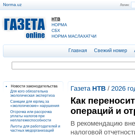
Norma.uz
Логин:
НТВ
НОРМА
СБХ
НОРМА МАСЛАХАТЧИ
Главная
Свежий номер
Новости законодательства
Газета
НТВ
/
2026 го
Для кого обязательна
экологическая экспертиза
Как переноси
Санкции для юрлиц за
«экологические» нарушения
операций и от
Отсрочка или рассрочка
уплаты налогов при
неплатежеспособности
В рекомендацию вне
Льготы для работодателей и
частных медорганизаций
налоговой отчетности