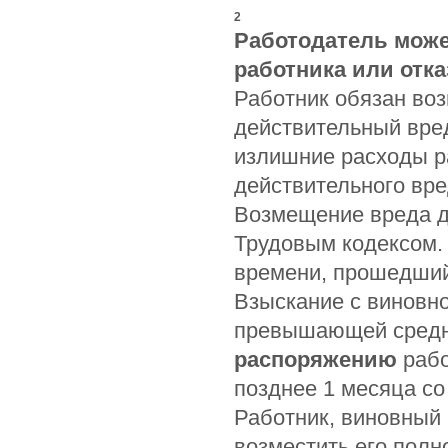
2
Работодатель може
работника или отка
Работник обязан во
действительный вре
излишние расходы р
действительного вр
Возмещение вреда д
Трудовым кодексом.
времени, прошедший
Взыскание с виновно
превышающей средн
распоряжению
рабо
позднее 1 месяца с
Работник, виновный
возместить его полн