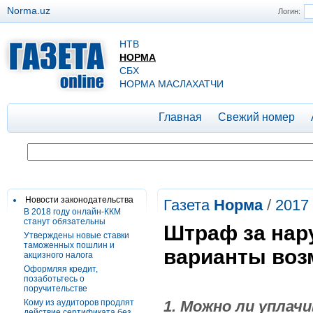
Norma.uz
Логин:
НТВ
НОРМА
СБХ
НОРМА МАСЛАХАТЧИ
Главная
Свежий номер
Новости законодательства
Газета
Норма
/
2017
В 2018 году онлайн-ККМ
станут обязательны
Штраф за нар
Утверждены новые ставки
таможенных пошлин и
варианты воз
акцизного налога
Оформляя кредит,
позаботьтесь о
поручительстве
Кому из аудиторов продлят
1. Можно ли уплач
действие сертификата без