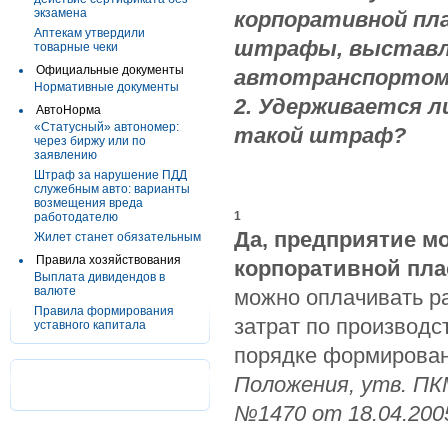
экзамена
корпоративной пл
Аптекам утвердили
штрафы, выставл
товарные чеки
Официальные документы
автотранспортом
Нормативные документы
2. Удерживается л
АвтоНорма
«Статусный» автономер:
такой штраф?
через биржу или по
заявлению
Штраф за нарушение ПДД
служебным авто: варианты
возмещения вреда
1
работодателю
Да, предприятие м
Жилет станет обязательным
Правила хозяйствования
корпоративной пла
Выплата дивидендов в
валюте
можно оплачивать р
Правила формирования
затрат по производст
уставного капитала
порядке формирован
Положения, утв. ПКМ
№1470 от 18.04.2005