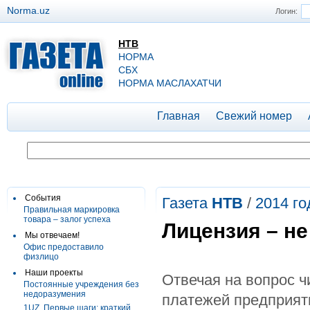
Norma.uz
Логин:
НТВ
НОРМА
СБХ
НОРМА МАСЛАХАТЧИ
Главная
Свежий номер
События
Газета
НТВ
/
2014 го
Правильная маркировка
товара – залог успеха
Лицензия – не
Мы отвечаем!
Офис предоставило
физлицо
Наши проекты
Отвечая на вопрос ч
Постоянные учреждения без
недоразумения
платежей предприя
1UZ. Первые шаги: краткий