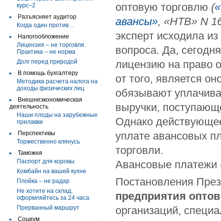
оптовую торговлю
(
«
курс–2
Разъясняет аудитор
авансы»
, «НТВ» N 16
Когда один против…
эксперт исходила из
Налогообложение
Лицензия – не торговля.
вопроса. Да, сегодн
Практика – не норма
Долг перед природой
лицензию на право 
В помощь бухгалтеру
от того, является он
Методика расчета налога на
доходы физических лиц
обязывают уплачива
Внешнеэкономическая
выручки, поступающ
деятельность
Наши плоды на зарубежные
Однако действующее
прилавки
Перспективы
уплате авансовых п
Торжественно клянусь
торговли.
Таможня
Паспорт для коровы
Авансовые платежи (
Комбайн на вашей кухне
Постановления Прези
Плойка – не радар
Не хотите на склад,
предприятия оптов
оформляйтесь за 24 часа
Прерванный маршрут
организаций, специа
Социум