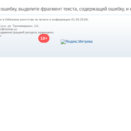
ошибку, выделите фрагмент текста, содержащий ошибку, и н
в Узбекском агентстве по печати и информации 01.06.2018г.
 р-н, ул. Таллимаржон, 1/1.
min@norma.uz
с администрацией ресурса запрещено.
ы.
18+