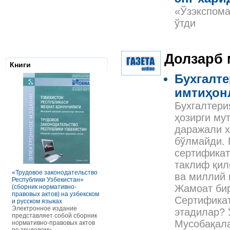
«Ўзэкспома
ўтди
Долзарб 
Книги
Бухгалт
имтиҳон
Бухгалтери
ҳозирги му
даражали х
бўлмайди. 
Налоговое з
сертификат
Республики 
таклиф қил
Сборник нор
правовых ак
«Трудовое законодательство
РАСЧЕТЫ С ПЕРСОНАЛОМ II
ва миллий 
Данное элек
Республики Узбекистан»
ТОМ ОСОБЕННОСТИ
по сути пред
Жамоат бир
(сборник нормативно-
ОПЛАТЫ ТРУДА
сборник нор
правовых актов) на узбекском
В книге рассмотрены вопросы
Сертифика
правовых акт
и русском языках
оплаты труда отдельных
законодател
Электронное издание
категорий работников, в
этадилар? 
Узбекистан. 
представляет собой сборник
отдельных сферах и случаях.
законы, указ
Мусобақал
нормативно-правовых актов
В частности, раскрыты
постановлен