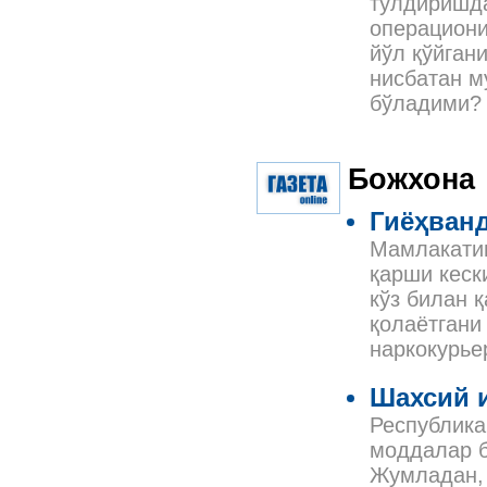
тўлдиришда
операциони
йўл қўйган
нисбатан м
бўладими?
Божхона
Гиёҳванд
Мамлакатим
қарши кеск
кўз билан 
қолаётгани
наркокурье
Шахсий и
Республика
моддалар б
Жумладан, 