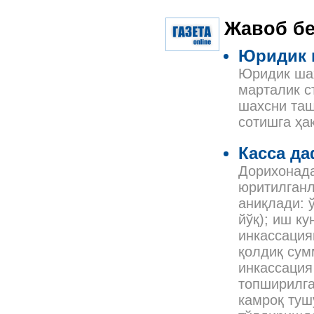
Жавоб б
Юридик 
Юридик шах
марталик с
шахсни таш
сотишга ҳа
Касса да
Дорихонада
юритилганл
аниқлади: 
йўқ); иш к
инкассация
қолдиқ сум
инкассация
топширилга
камроқ туш