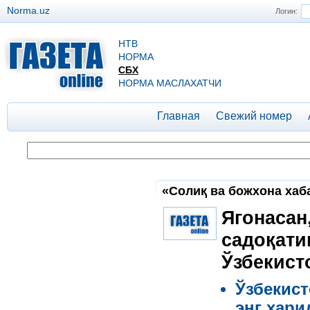
Norma.uz
Логин:
НТВ
НОРМА
СБХ
НОРМА МАСЛАХАТЧИ
Главная
Свежий номер
«Солиқ ва божхона хаб
Ягонасан
садоқати
Ўзбекист
Ўзбекист
энг хари