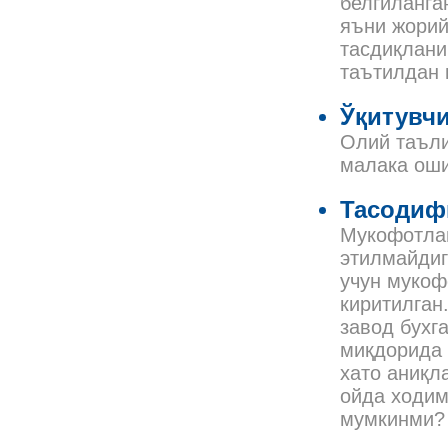
белгиланга
яъни жорий
тасдиқлани
таътилдан 
Ўқитувч
Олий таъли
малака оши
Тасодиф
Мукофотлаш
этилмайдиг
учун мукоф
киритилган
завод бухг
миқдорида 
хато аниқл
ойда ходим
мумкинми?