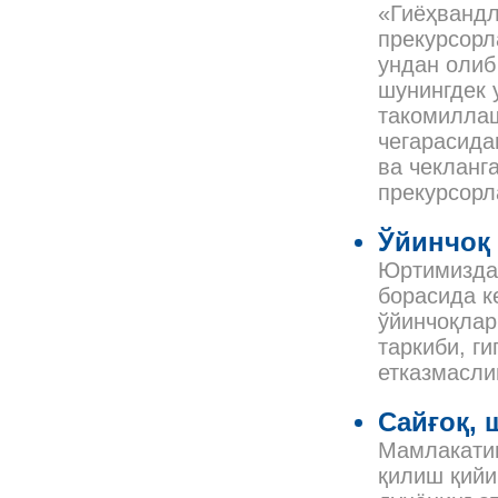
«Гиёҳвандл
прекурсорл
ундан олиб
шунингдек 
такомиллаш
чегарасида
ва чекланг
прекурсорл
Ўйинчоқ
Юртимизда
борасида к
ўйинчоқлар
таркиби, г
етказмасли
Сайғоқ, 
Мамлакатим
қилиш қийи