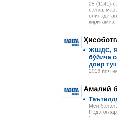
25 (1141)-
солиш мавз
олинадиган
киритамиз.
Ҳисоботг
ЖШДС, Я
бўйича 
доир ту
2016 йил и
Амалий б
Таътилда
Мен болала
Педагоглар