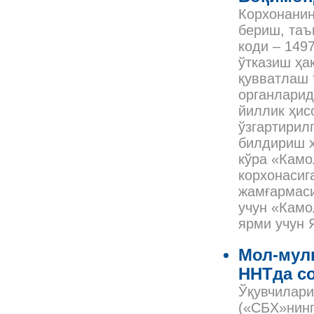
Корхонанин
бериш, таъ
коди – 149
ўтказиш ҳа
қувватлаш 
органларид
йиллик ҳис
ўзгартирил
билдириш х
кўра «Камо
корхонасиг
жамғармаси
учун «Камо
ярми учун 
Мол-мул
ННТда с
Ўқувчилари
(«СБХ»нинг