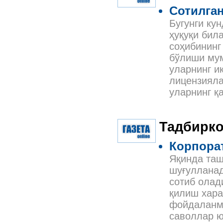
Сотилган
Бугунги ку
ҳуқуқи бил
соҳибининг
бўлиши мум
уларнинг и
лицензияла
уларнинг қ
Тадбирко
Корпорат
Яқинда таш
шуғулланад
сотиб олад
қилиш хара
фойдаланмо
саволлар ю