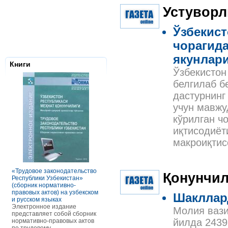
Устуворл
Ўзбекист
чорагид
якунлари
Книги
Ўзбекистон
белгилаб б
дастурнинг
учун мавжу
кўрилган ч
иқтисодиёт
макроиқтис
Налоговое з
Республики 
Сборник нор
правовых ак
«Трудовое законодательство
РАСЧЕТЫ С ПЕРСОНАЛОМ II
Қонунчил
Данное элек
Республики Узбекистан»
ТОМ ОСОБЕННОСТИ
по сути пред
(сборник нормативно-
ОПЛАТЫ ТРУДА
сборник нор
правовых актов) на узбекском
В книге рассмотрены вопросы
Шакллар
правовых акт
и русском языках
оплаты труда отдельных
законодател
Электронное издание
категорий работников, в
Молия вази
Узбекистан. 
представляет собой сборник
отдельных сферах и случаях.
законы, указ
йилда 2439
нормативно-правовых актов
В частности, раскрыты
постановлен