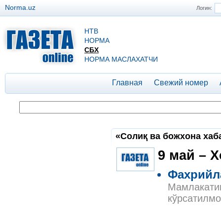
Norma.uz
Логин:
НТВ
НОРМА
СБХ
НОРМА МАСЛАХАТЧИ
Главная
Свежий номер
«Солиқ ва божхона хаба
9 май – 
Фахрийл
Мамлакатим
кўрсатилмо