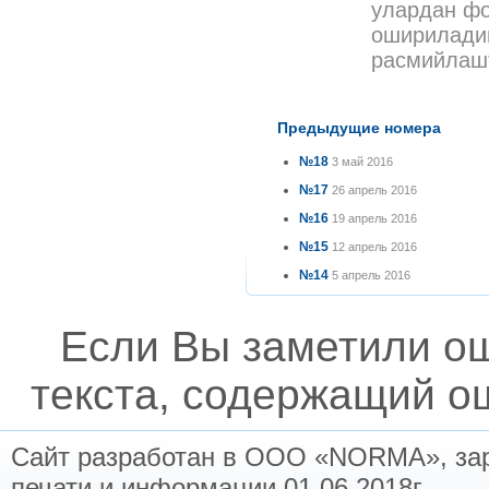
улардан ф
ошириладиг
расмийлаш
Предыдущие номера
№18
3 май 2016
№17
26 апрель 2016
№16
19 апрель 2016
№15
12 апрель 2016
№14
5 апрель 2016
Если Вы заметили о
текста, содержащий ош
Сайт разработан в ООО «NORMA», заре
печати и информации 01.06.2018г.