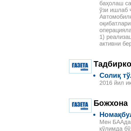
баҳолаш са
ўзи ишлаб 
Автомобилн
оқибатлари
операцияла
1) реализа
активни б
Тадбирко
Солиқ т
2016 йил и
Божхона
Номақбу
Мен БААда 
қўлимда бў