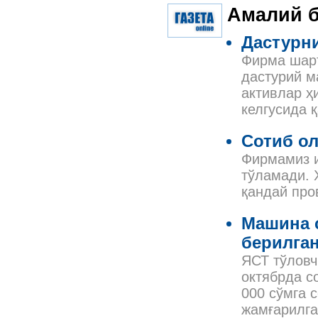
Амалий б
Дастурни
Фирма шарт
дастурий м
активлар ҳ
келгусида 
Сотиб ол
Фирмамиз и
тўламади. 
қандай про
Машина с
берилга
ЯСТ тўловч
октябрда с
000 сўмга 
жамғарилга