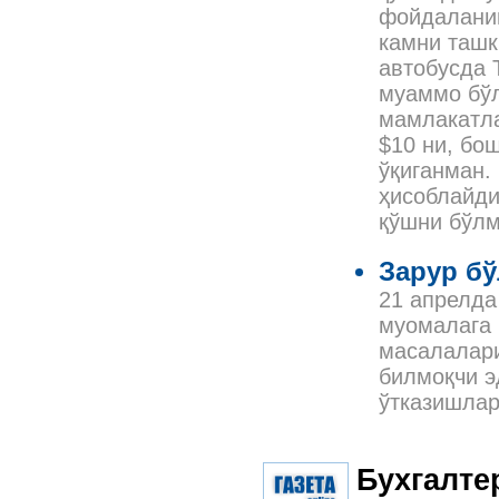
фойдаланиш
камни ташк
автобусда 
муаммо бў
мамлакатла
$10 ни, бо
ўқиганман.
ҳисоблайди
қўшни бўлм
Зарур бў
21 апрелда
муомалага 
масалалари
билмоқчи э
ўтказишла
Бухгалте