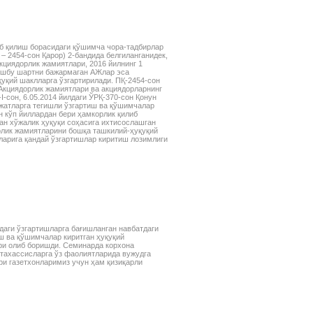
рассматриваемых объектов:
основных средств,
нематериальных активов,
финансовых инвестиций и др.
б қилиш борасидаги қўшимча чора-тадбирлар
 – 2454-сон Қарор) 2-бандида белгиланганидек,
кциядорлик жамиятлари, 2016 йилнинг 1
ушбу шартни бажармаган АЖлар эса
уқий шаклларга ўзгартирилади. ПҚ-2454-сон
«Акциядорлик жамиятлари ва акциядорларнинг
I-сон, 6.05.2014 йилдаги ЎРҚ-370-сон Қонун
жжатларга тегишли ўзгартиш ва қўшимчалар
 кўп йиллардан бери ҳамкорлик қилиб
ан хўжалик ҳуқуқи соҳасига ихтисослашган
рлик жамиятларини бошқа ташкилий-ҳуқуқий
ларига қандай ўзгартишлар киритиш лозимлиги
аги ўзгартишларга бағишланган навбатдаги
иш ва қўшимчалар киритган ҳуқуқий
ри олиб боришди. Семинарда корхона
утахассисларга ўз фаолиятларида вужудга
ри газетхонларимиз учун ҳам қизиқарли