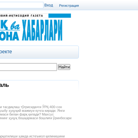
Регистрация
оекте
аль
и тасдиқлаш тўғрисида»ги ЎРҚ-400-сон
ушбу ҳуқуқий мажмуи кучга киради. Янги
имаси билан фарқ қилади? Махсус
ининг ҳуқуқ бошқармаси бошлиғи ўринбосари
тарқатилиши ҳамда истеъмол қилинишини