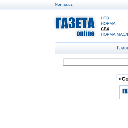
Norma.uz
НТВ
НОРМА
СБХ
НОРМА МАСЛ
Глав
«Со