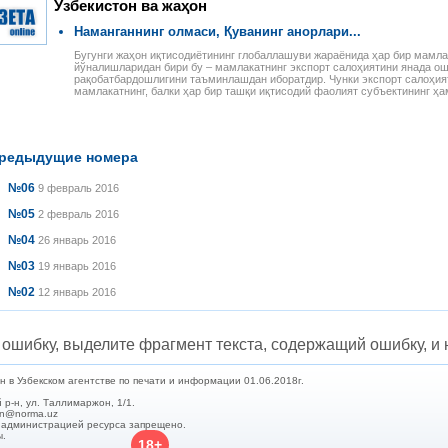
Ўзбекистон ва жаҳон
Наманганнинг олмаси, Қуванинг анорлари...
Бугунги жаҳон иқтисодиётининг глобаллашуви жараёнида ҳар бир мамла
йўналишларидан бири бу – мамлакатнинг экспорт салоҳиятини янада о
рақобатбардошлигини таъминлашдан иборатдир. Чунки экспорт салоҳи
мамлакатнинг, балки ҳар бир ташқи иқтисодий фаолият субъектининг ҳа
редыдущие номера
№06
9 февраль 2016
№05
2 февраль 2016
№04
26 январь 2016
№03
19 январь 2016
№02
12 январь 2016
ошибку, выделите фрагмент текста, содержащий ошибку, и н
в Узбекском агентстве по печати и информации 01.06.2018г.
 р-н, ул. Таллимаржон, 1/1.
min@norma.uz
с администрацией ресурса запрещено.
ы.
18+