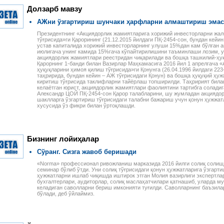
и оплаты труда
распоряжения Президента
примерами и конкретными
лей, сезонных
Долзарб мавзу
Республики Узбекистан,
расчетами, с учетом всех
 и надомников —
постановления и
изменений и дополнений,
е ограничения
АЖни ўзгартириш шунчаки ҳарфларни алмаштириш эмас
распоряжения Кабинета
внесенных в
 на работу
министров Республики
законодательство.
Президентнинг «Акциядорлик жамиятларига хорижий инвесторларни жал
лей, начисление
Узбекистан,
тўғрисида»ги Қарорининг (21.12.2015 йилдаги ПҚ-2454-сон, бундан кейин
ной платы при
устав капиталида хорижий инвесторларнинг улуши 15%дан кам бўлган а
зарегистрированные
й и сдельной
июлигача унинг камида 15%гача кўпайтирилишини таъминлаши лозим, 
Министерством юстиции
ты труда, виды
акциядорлик жамиятлари реестридан чиқарилади ва бошқа ташкилий-ҳуқ
Республики Узбекистан, а
абот и расчеты с
Қарорнинг 1-банди билан Вазирлар Маҳкамасига 2016 йил 1 апрелгача 
также иные нормативные
и-сезонщиками,
ҳуқуқларини ҳимоя қилиш тўғрисида»ги Қонунга (26.04.1996 йилдаги 223-
акты, в том числе
таҳририда, бундан кейин – АЖ тўғрисидаги Қонун) ва бошқа ҳуқуқий ҳу
и организации
ведомственные и местные,
киритиш тўғрисида таклифларни тайёрлаш топширилди. Таҳририят билан
труда и выгоды
келаётган юрист, акциядорлик жамиятлари фаолиятини тартибга соладиг
касающиеся вопросов
лей при
Александр ЦОЙ ПҚ-2454-сон Қарор талабларини, шу жумладан акциядо
налогообложения.
нии труда
шаклларга ўзгартириш тўғрисидаги талабни бажариш учун қонун ҳужжат
, возмещение
хусусида ўз фикри билан ўртоқлашди.
адомников и
руда.
Бизнинг лойиҳалар
Сўранг. Сизга жавоб беришади
«Norma» профессионал ривожланиш марказида 2016 йилги солиқ солишд
семинар бўлиб ўтди. Уни солиқ тўғрисидаги қонун ҳужжатларига ўзгарт
ҳужжатларни ишлаб чиқишда иштирок этган Молия вазирлиги экспертла
бухгалтерлари, аудиторлар, солиқ маслаҳатчилари қатнашиб, уларда м
келадиган саволларни бериш имконияти туғилди. Саволларнинг баъзила
бўлади, деб ўйлаймиз.