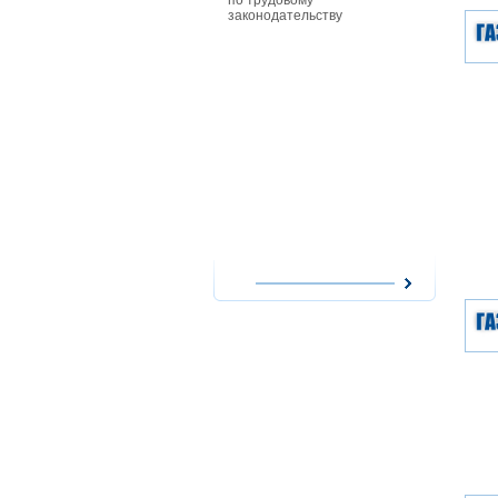
по трудовому
особенност
законодательству
совместите
работников
действующи
при приеме
совместите
им заработ
повременно
форме опла
сезонных р
работникам
особенност
надомного 
работодате
использова
надомников
расходов н
оплата их т