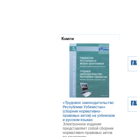
Книги
«Трудовое законодательство
РАСЧЕТЫ С
Республики Узбекистан»
ТОМ ОСОБ
(сборник нормативно-
ОПЛАТЫ Т
правовых актов) на узбекском
В книге ра
и русском языках
оплаты тру
Электронное издание
категорий р
представляет собой сборник
отдельных 
нормативно-правовых актов
В частност