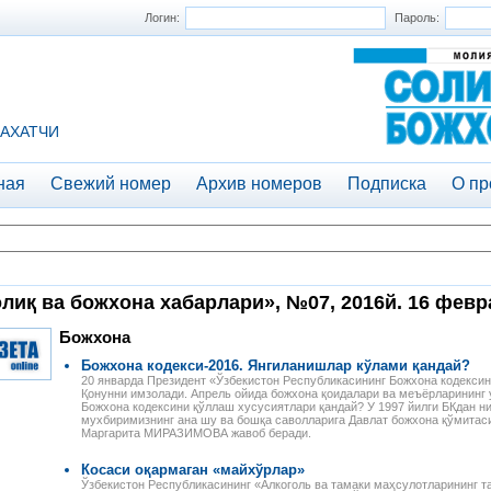
Логин:
Пароль:
АХАТЧИ
ная
Свежий номер
Архив номеров
Подписка
О пр
лиқ ва божхона хабарлари», №07, 2016й. 16 февр
Божхона
Божхона кодекси-2016. Янгиланишлар кўлами қандай?
20 январда Президент «Ўзбекистон Республикасининг Божхона кодексин
Қонунни имзолади. Апрель ойида божхона қоидалари ва меъёрларининг 
Божхона кодексини қўллаш хусусиятлари қандай? У 1997 йилги БКдан н
мухбиримизнинг ана шу ва бошқа саволларига Давлат божхона қўмитас
Маргарита МИРАЗИМОВА жавоб беради.
Косаси оқармаган «майхўрлар»
Ўзбекистон Республикасининг «Алкоголь ва тамаки маҳсулотларининг 