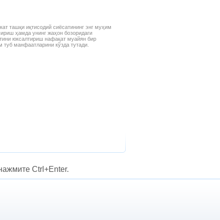
кат ташқи иқтисодий сиёсатининг энг муҳим
шириш ҳамда унинг жаҳон бозоридаги
ятини юксалтириш нафақат муайян бир
м туб манфаатларини кўзда тутади.
ажмите Ctrl+Enter.