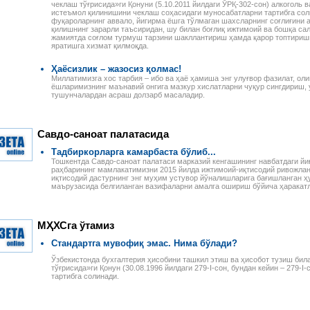
чеклаш тўғрисида»ги Қонуни (5.10.2011 йилдаги ЎРҚ-302-сон) алкоголь
истеъмол қилинишини чеклаш соҳасидаги муносабатларни тартибга со
фуқароларнинг аввало, йигирма ёшга тўлмаган шахсларнинг соғлиғини 
қилишнинг зарарли таъсиридан, шу билан боғлиқ ижтимоий ва бошқа са
жамиятда соғлом турмуш тарзини шакллантириш ҳамда қарор топтириш
яратишга хизмат қилмоқда.
Ҳаёсизлик – жазосиз қолмас!
Миллатимизга хос тарбия – ибо ва ҳаё ҳамиша энг улуғвор фазилат, оли
ёшларимизнинг маънавий онгига мазкур хислатларни чуқур сингдириш, 
тушунчалардан асраш долзарб масаладир.
Савдо-саноат палатасида
Тадбиркорларга камарбаста бўлиб...
Тошкентда Савдо-саноат палатаси марказий кенгашининг навбатдаги йи
раҳбарининг мамлакатимизни 2015 йилда ижтимоий-иқтисодий ривожлан
иқтисодий дастурнинг энг муҳим устувор йўналишларига бағишланган ҳ
маърузасида белгиланган вазифаларни амалга ошириш бўйича ҳаракатл
Налоговое законодательство
Годовой отчет–2013
Республики Узбекистан
Издательство «Norma»
Сборник нормативно-
предлагает новую
МҲХСга ўтамиз
правовых актов
электронную книгу для
 ПЕРСОНАЛОМ II
Данное электронное издание
бухгалтеров. В пособии
ЕННОСТИ
Стандартга мувофиқ эмас. Нима бўлади?
по сути представляет собой
специалисты подробно, по
РУДА
сборник нормативно-
строкам баланса, разъясня
Ўзбекистонда бухгалтерия ҳисобини ташкил этиш ва ҳисобот тузиш бил
ссмотрены вопросы
правовых актов по налоговому
порядок учета финансово-
тўғрисида»ги Қонун (30.08.1996 йилдаги 279-I-сон, бундан кейин – 279-I
да отдельных
тартибга солинади.
законодательству Республики
хозяйственных операций и и
аботников, в
Узбекистан. В него вошли все
налоговые последствия.
сферах и случаях.
законы, указы,
Разъяснения
и, раскрыты
постановления,
сопровождаются актуальны