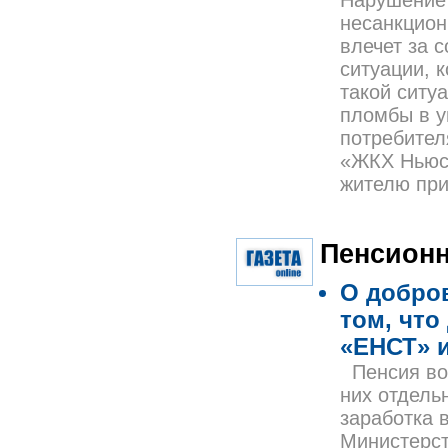
Нарушение 
несанкцион
влечет за 
ситуации, 
такой ситу
пломбы в у
потребител
«ЖКХ Ньюс»
жителю при
Пенсионн
О добров
том, что
«ЕНСТ» 
Пенсия вое
них отдель
заработка 
Министерст