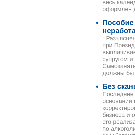
весь кален
оформлен 
Пособие
неработ
Разъяснени
при Прези
выплачивае
супругом и
Самозаняты
должны бы
Без ска
Последние 
основании 
корректиро
бизнеса и 
его реализ
по алкогол