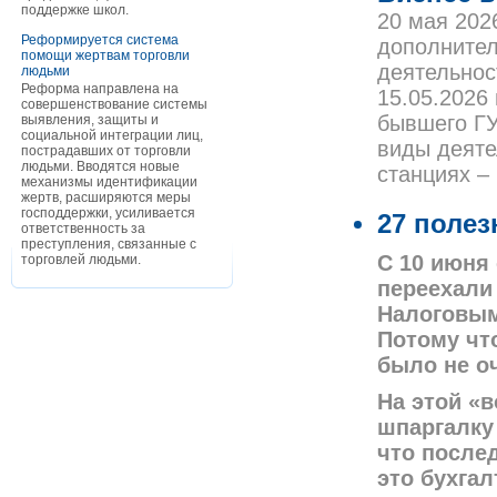
поддержке школ.
20 мая 202
Реформируется система
дополните
помощи жертвам торговли
деятельнос
людьми
Реформа направлена на
15.05.2026
совершенствование системы
бывшего ГУ
выявления, защиты и
социальной интеграции лиц,
виды деяте
пострадавших от торговли
людьми. Вводятся новые
станциях –
механизмы идентификации
жертв, расширяются меры
господдержки, усиливается
27 полез
ответственность за
преступления, связанные с
С 10 июня 
торговлей людьми.
переехали
Налоговым
Потому чт
было не о
На этой «
шпаргалку
что после
это бухга