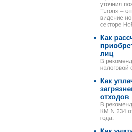
уточнил по
Turon» – о
видение но
секторе Ho
Как расс
приобрет
лиц
В рекомен
налоговой о
Как упл
загрязн
отходов
В рекоменд
КМ N 234 от
года.
Как учи