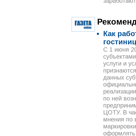
заработают
Рекоменд
Как рабо
гостини
С 1 июня 2
субъектами
услуги и у
признаются
данных суб
официальны
реализации
по ней воз
предприним
ЦОТУ. В ча
мнения по 
маркировки
оформлять 