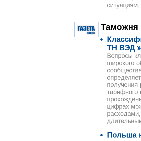
ситуациям,
Таможня
Классифи
ТН ВЭД ж
Вопросы кл
широкого о
сообщества
определяет
получения 
тарифного 
прохождени
цифрах мож
расходами,
длительным
Польша 