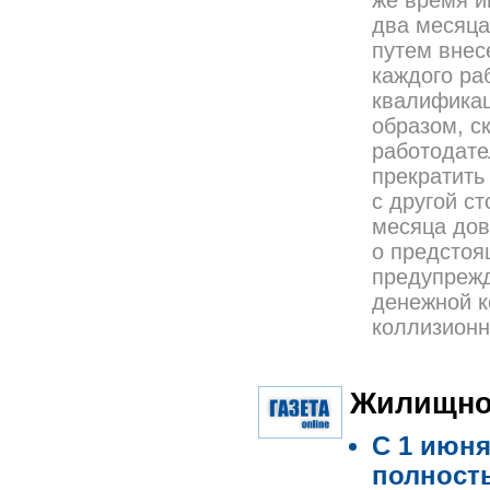
же время и
два месяца
путем внес
каждого ра
квалификац
образом, с
работодате
прекратить
с другой с
месяца дов
о предстоя
предупрежд
денежной к
коллизионн
Жилищно
С 1 июн
полност