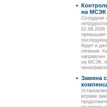
Контрол
на МСЭК
Сотрудник 
нетрудоспос
02.06.2026 
превышает 
последующа
будет и да
лечения. К
направлен 
на МСЭК, н
ненаправл
Замена 
компенс
Установлен
вправе зам
продолжител