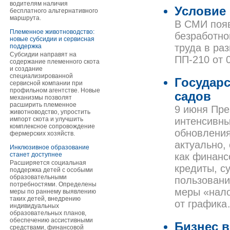
водителям наличия
Условие
бесплатного альтернативного
маршрута.
В СМИ появ
Племенное животноводство:
безработно
новые субсидии и сервисная
труда в ра
поддержка
Субсидии направят на
ПП-210 от 0
содержание племенного скота
и создание
специализированной
Государ
сервисной компании при
профильном агентстве. Новые
садов
механизмы позволят
расширить племенное
9 июня Пре
животноводство, упростить
импорт скота и улучшить
интенсивн
комплексное сопровождение
обновления
фермерских хозяйств.
актуально,
Инклюзивное образование
станет доступнее
как финанс
Расширяется социальная
кредиты, с
поддержка детей с особыми
образовательными
пользование
потребностями. Определены
меры «нало
меры по раннему выявлению
таких детей, внедрению
от график
индивидуальных
образовательных планов,
обеспечению ассистивными
Бизнес в
средствами, финансовой