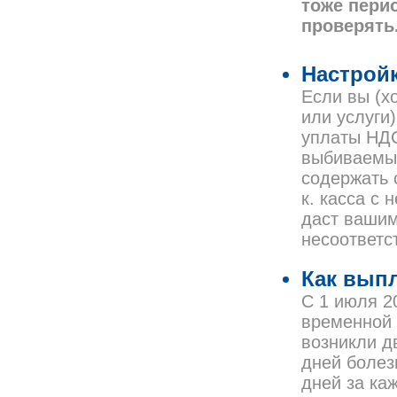
тоже пери
проверять
Настройк
Если вы (х
или услуги
уплаты НДС
выбиваемые
содержать с
к. касса с
даст вашим
несоответс
Как вып
С 1 июля 2
временной 
возникли д
дней болез
дней за ка