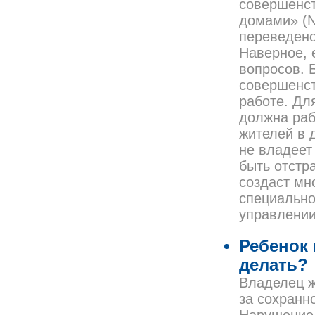
совершенс
домами» (N
переведено
Наверное, 
вопросов. 
совершенст
работе. Дл
должна раб
жителей в 
не владеет
быть отстр
создаст мн
специально
управлении
Ребенок 
делать?
Владелец ж
за сохранн