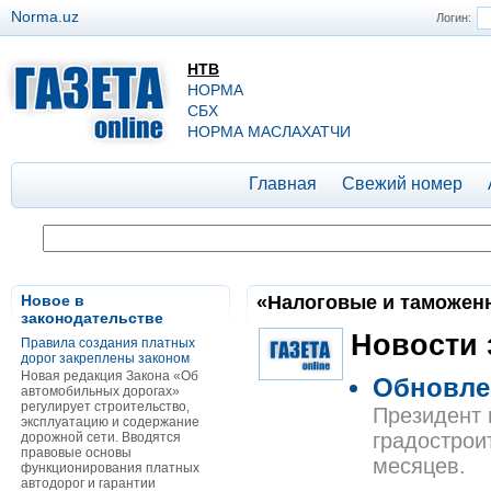
Norma.uz
Логин:
НТВ
НОРМА
СБХ
НОРМА МАСЛАХАТЧИ
Главная
Свежий номер
Новое в
«Налоговые и таможенн
законодательстве
Новости 
Правила создания платных
дорог закреплены законом
Новая редакция Закона «Об
Обновле
автомобильных дорогах»
регулирует строительство,
Президент 
эксплуатацию и содержание
градострои
дорожной сети. Вводятся
правовые основы
месяцев.
функционирования платных
автодорог и гарантии