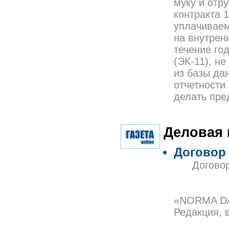
муку и отр
контракта 
уплачивае
на внутрен
течение го
(ЭК-11), н
из базы да
отчетности
делать пре
Деловая
Договор
Договор п
«_____
«NORMA DA
Редакция, 