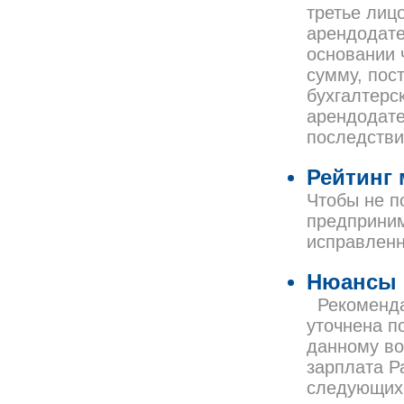
третье лиц
арендодате
основании 
сумму, пос
бухгалтерс
арендодате
последств
Рейтинг 
Чтобы не п
предприним
исправленн
Нюансы 
Рекомендац
уточнена п
данному во
зарплата Р
следующих 