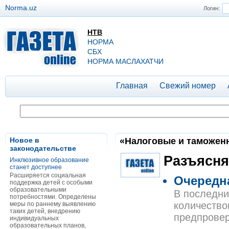
Norma.uz
Логин:
НТВ
НОРМА
СБХ
НОРМА МАСЛАХАТЧИ
Главная
Свежий номер
Новое в
«Налоговые и таможенн
законодательстве
Разъясня
Инклюзивное образование
станет доступнее
Расширяется социальная
Очередна
поддержка детей с особыми
образовательными
В последни
потребностями. Определены
количество
меры по раннему выявлению
таких детей, внедрению
предпровер
индивидуальных
образовательных планов,