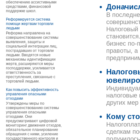
обеспечению ассистивными
Доначисл
средствами, финансовой
поддержке школ.
В последне
Реформируется система
совершенст
помощи жертвам торговли
Налоговый 
людьми
Реформа направлена на
становится
совершенствование системы
выявления, защиты и
бизнес по-
социальной интеграции лиц,
правоты, а
пострадавших от торговли
людьми. Вводятся новые
предприни
механизмы идентификации
жертв, расширяются меры
господдержки, усиливается
Налогов
ответственность за
преступления, связанные с
ювелир
торговлей людьми.
Индивидуа
Как повысить эффективность
управления опасными
налоговые 
отходами
других мер
Утверждены меры по
совершенствованию системы
управления опасными
Кому сто
отходами. Они
предусматривают цифровой
Налогоплат
мониторинг движения отходов,
обязательное планирование
сделкам по
обращения с ними, усиление
получилось
государственного контроля и