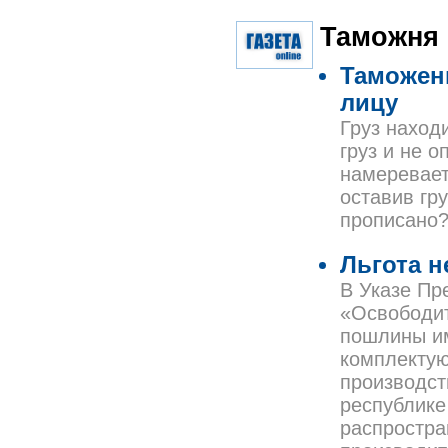
Таможня
Таможен
лицу
Груз наход
груз и не 
намеревает
оставив гр
прописано
Льгота н
В Указе Пр
«Освободит
пошлины им
комплектую
производст
республике
распростра