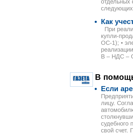
отдельных 
следующих 
Как учес
При реализ
купли-прода
ОС-1); • э
реализации
В – НДС – О
В помощь
Если ар
Предприяти
лицу. Согл
автомобилю
столкнувши
судебного 
свой счет.