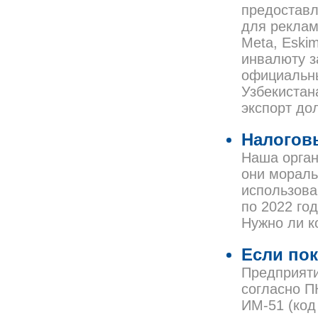
предоставл
для реклам
Meta, Eski
инвалюту з
официальны
Узбекистан
экспорт до
Налогов
Наша орган
они мораль
использова
по 2022 го
Нужно ли к
Если пок
Предприяти
согласно П
ИМ-51 (код