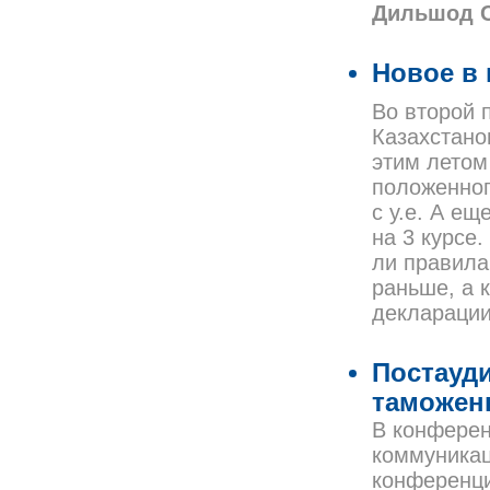
Дильшод С
Новое в
Во второй 
Казахстано
этим летом
положенног
с у.е. А е
на 3 курсе
ли правила
раньше, а 
деклараци
Постауди
таможен
В конферен
коммуникац
конференци