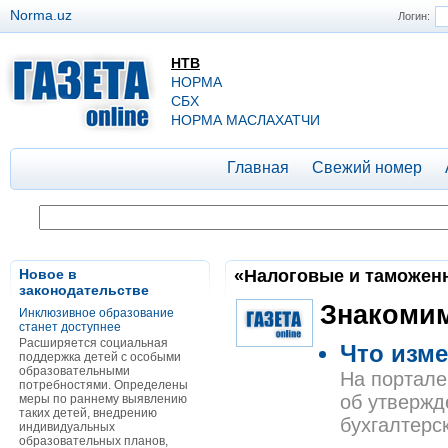
Norma.uz
Логин:
НТВ
НОРМА
СБХ
НОРМА МАСЛАХАТЧИ
Главная
Свежий номер
Новое в
«Налоговые и таможенны
законодательстве
Знакомим
Инклюзивное образование
станет доступнее
Расширяется социальная
Что изме
поддержка детей с особыми
образовательными
На портале
потребностями. Определены
об утвержд
меры по раннему выявлению
таких детей, внедрению
бухгалтерс
индивидуальных
образовательных планов,