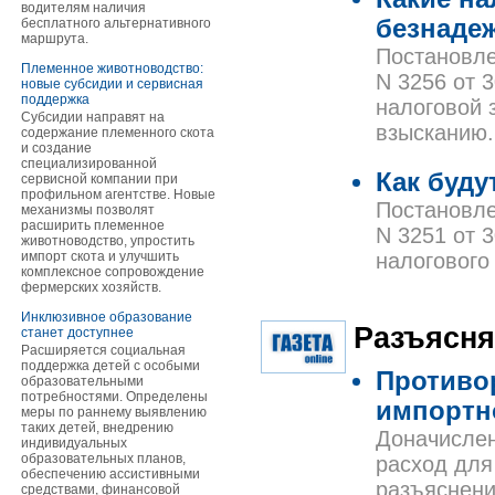
водителям наличия
безнаде
бесплатного альтернативного
маршрута.
Постановле
Племенное животноводство:
N 3256 от 
новые субсидии и сервисная
поддержка
налоговой 
Субсидии направят на
взысканию.
содержание племенного скота
и создание
специализированной
Как буду
сервисной компании при
профильном агентстве. Новые
Постановле
механизмы позволят
расширить племенное
N 3251 от 
животноводство, упростить
импорт скота и улучшить
налогового
комплексное сопровождение
фермерских хозяйств.
Инклюзивное образование
Разъясня
станет доступнее
Расширяется социальная
поддержка детей с особыми
Противо
образовательными
потребностями. Определены
импортн
меры по раннему выявлению
таких детей, внедрению
Доначисле
индивидуальных
образовательных планов,
расход для
обеспечению ассистивными
разъяснени
средствами, финансовой