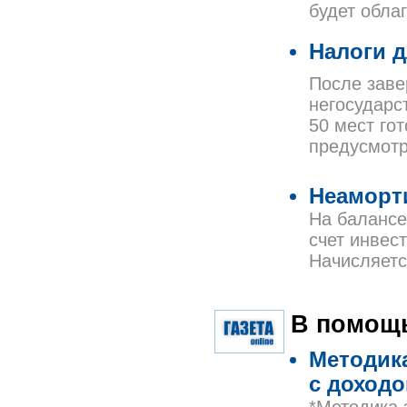
будет обла
Налоги д
После заве
негосударс
50 мест го
предусмотр
Неаморт
На балансе
счет инвес
Начисляетс
В помощь
Методика
с доходо