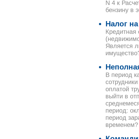
N 4 к Расч
бензину в 
Налог на
Кредитная 
(недвижимо
Является л
имущество
Неполная
В период к
сотрудники
оплатой тр
выйти в от
среднемеся
период: ок
период зар
временем?
Команди