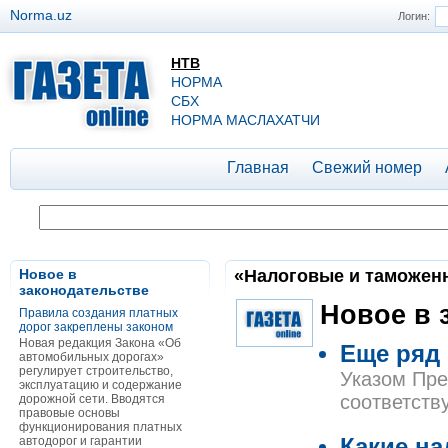
Norma.uz
Логин:
НТВ
НОРМА
СБХ
НОРМА МАСЛАХАТЧИ
Главная
Свежий номер
Новое в
«Налоговые и таможенны
законодательстве
Новое в 
Правила создания платных
дорог закреплены законом
Новая редакция Закона «Об
Еще ряд 
автомобильных дорогах»
регулирует строительство,
Указом Пре
эксплуатацию и содержание
соответств
дорожной сети. Вводятся
правовые основы
функционирования платных
автодорог и гарантии
Какие н