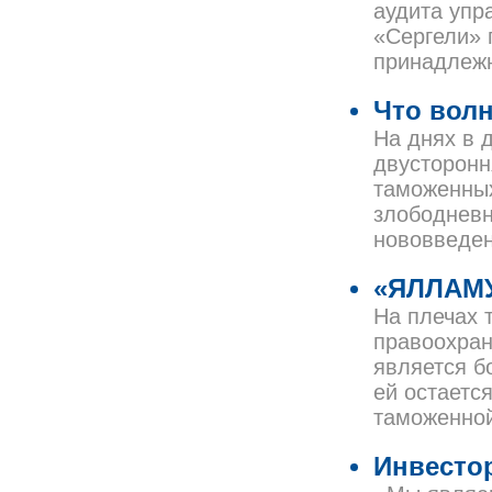
аудита упр
«Сергели» 
принадлежн
Что вол
На днях в 
двусторонн
таможенных
злободневн
нововведен
«ЯЛЛАМУ
На плечах 
правоохран
является б
ей остаетс
таможенно
Инвесто