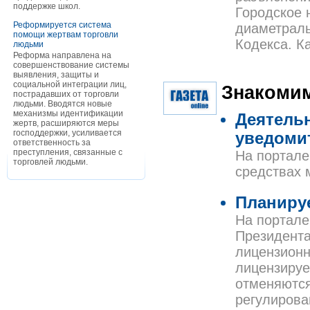
поддержке школ.
Городское 
Реформируется система
диаметраль
помощи жертвам торговли
Кодекса. К
людьми
Реформа направлена на
совершенствование системы
выявления, защиты и
социальной интеграции лиц,
Знакомим
пострадавших от торговли
людьми. Вводятся новые
механизмы идентификации
Деятель
жертв, расширяются меры
господдержки, усиливается
уведоми
ответственность за
преступления, связанные с
На портале
торговлей людьми.
средствах 
Планируе
На портале
Президента
лицензионн
лицензируе
отменяются
регулирова