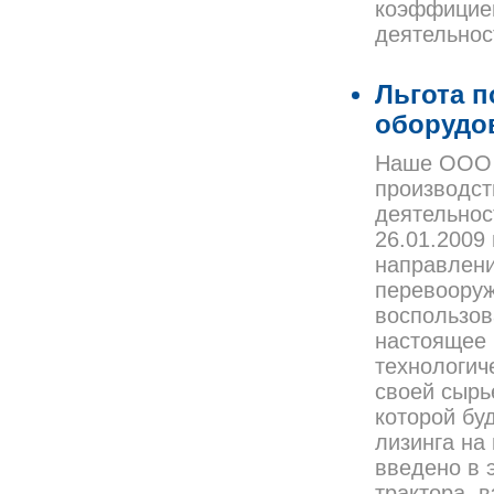
коэффициен
деятельнос
Льгота п
оборудо
Наше ООО (
производст
деятельнос
26.01.2009
направлени
перевооруж
воспользова
настоящее 
технологич
своей сырь
которой бу
лизинга на
введено в 
трактора, в