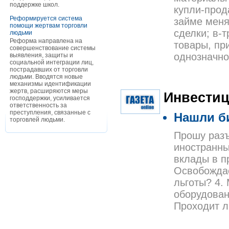
поддержке школ.
купли-прод
Реформируется система
займе меня
помощи жертвам торговли
сделки; в-
людьми
Реформа направлена на
товары, пр
совершенствование системы
однозначно
выявления, защиты и
социальной интеграции лиц,
пострадавших от торговли
людьми. Вводятся новые
механизмы идентификации
жертв, расширяются меры
Инвести
господдержки, усиливается
ответственность за
преступления, связанные с
Нашли б
торговлей людьми.
Прошу разъ
иностранны
вклады в п
Освобождае
льготы? 4.
оборудован
Проходит л