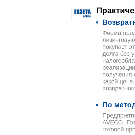
Практиче
Возврат
Фирма прод
лизинговую
покупает э
долга без у
налогообла
реализации
получения 
какой цене
возвратног
По мето
Предприяти
AVECO. Гот
готовой пр