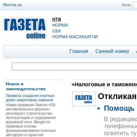
Norma.uz
Логин:
НТВ
НОРМА
СБХ
НОРМА МАСЛАХАТЧИ
Главная
Свежий номер
Новое в
«Налоговые и таможенны
законодательстве
Откликая
Правила создания платных
дорог закреплены законом
Новая редакция Закона «Об
Помощь 
автомобильных дорогах»
регулирует строительство,
эксплуатацию и содержание
В редакцию
дорожной сети. Вводятся
телефонные
правовые основы
функционирования платных
осветить т
автодорог и гарантии