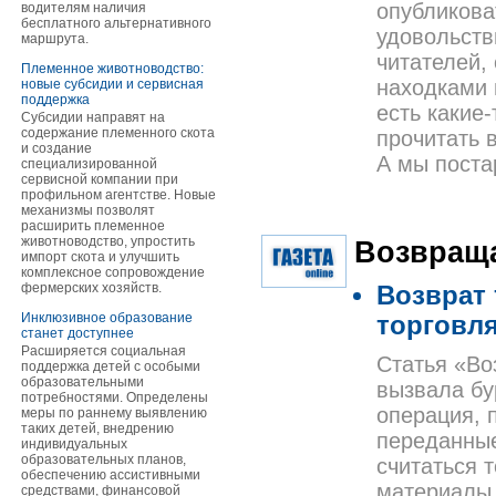
опубликова
водителям наличия
бесплатного альтернативного
удовольств
маршрута.
читателей,
Племенное животноводство:
находками 
новые субсидии и сервисная
поддержка
есть какие
Субсидии направят на
содержание племенного скота
прочитать 
и создание
А мы поста
специализированной
сервисной компании при
профильном агентстве. Новые
механизмы позволят
расширить племенное
животноводство, упростить
Возвраща
импорт скота и улучшить
комплексное сопровождение
фермерских хозяйств.
Возврат 
Инклюзивное образование
торговля
станет доступнее
Расширяется социальная
Статья «Во
поддержка детей с особыми
образовательными
вызвала бу
потребностями. Определены
операция, 
меры по раннему выявлению
таких детей, внедрению
переданные
индивидуальных
образовательных планов,
считаться 
обеспечению ассистивными
материалы 
средствами, финансовой