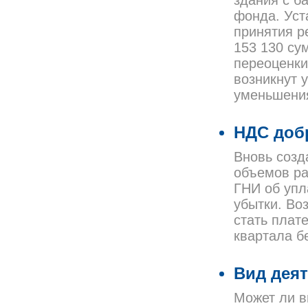
здания с б
фонда. Уст
принятия р
153 130 сум
переоценки
возникнут 
уменьшения
НДС доб
Вновь созд
объемов ра
ГНИ об упл
убытки. Во
стать плат
квартала б
Вид дея
Может ли 