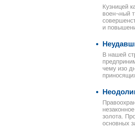
Кузницей к
воен¬ный т
совершенст
и повышени
Неудавш
В нашей ст
предприним
чему изо д
приносящих
Неодоли
Правоохран
незаконное
золота. Пр
основных з