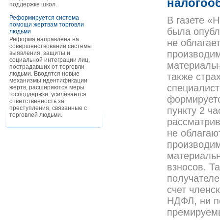
налогоо
поддержке школ.
Реформируется система
В газете «
помощи жертвам торговли
была опубл
людьми
Реформа направлена на
не облагает
совершенствование системы
производим
выявления, защиты и
социальной интеграции лиц,
материальн
пострадавших от торговли
людьми. Вводятся новые
также стра
механизмы идентификации
специалист
жертв, расширяются меры
господдержки, усиливается
формируетс
ответственность за
преступления, связанные с
пункту 2 ча
торговлей людьми.
рассматрив
не облагаю
производим
материальн
взносов. Т
получателе
счет членс
НДФЛ, ни п
премируемы