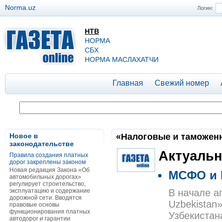
Norma.uz
Логин:
НТВ
НОРМА
СБХ
НОРМА МАСЛАХАТЧИ
Главная
Свежий номер
Новое в
«Налоговые и таможенны
законодательстве
Актуальн
Правила создания платных
дорог закреплены законом
Новая редакция Закона «Об
МСФО и I
автомобильных дорогах»
регулирует строительство,
эксплуатацию и содержание
В начале ап
дорожной сети. Вводятся
Uzbekistan
правовые основы
функционирования платных
Узбекистан
автодорог и гарантии