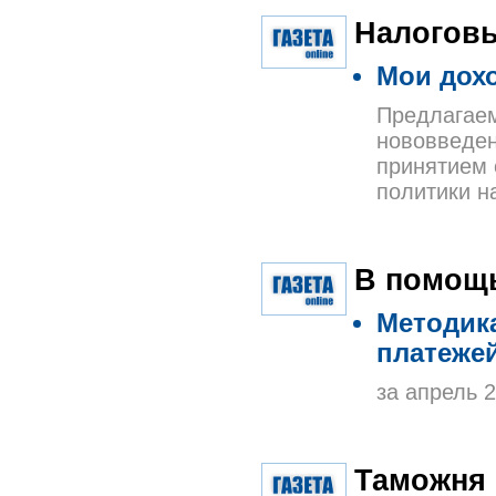
Налоговы
Мои дох
Предлагаем
нововведен
принятием 
политики на
В помощь
Методика
платежей
за апрель 
Таможня