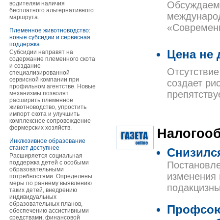
Обсуждаемы
водителям наличия
бесплатного альтернативного
международ
маршрута.
«Современн
Племенное животноводство:
новые субсидии и сервисная
поддержка
Цена не 
Субсидии направят на
содержание племенного скота
и создание
Отсутствие
специализированной
сервисной компании при
создает ри
профильном агентстве. Новые
препятству
механизмы позволят
расширить племенное
животноводство, упростить
импорт скота и улучшить
комплексное сопровождение
фермерских хозяйств.
Налогоо
Инклюзивное образование
станет доступнее
Снизилс
Расширяется социальная
поддержка детей с особыми
Постановле
образовательными
изменения 
потребностями. Определены
меры по раннему выявлению
подакцизны
таких детей, внедрению
индивидуальных
образовательных планов,
Профсою
обеспечению ассистивными
средствами, финансовой