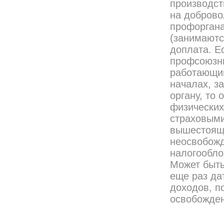
производст
на доброво
профоргана
(занимаютс
доплата. Е
профсоюзны
работающи
началах, з
органу, то
физических
страховыми
вышестоящи
неосвобожд
налогообло
Может быть
еще раз да
доходов, п
освобожден