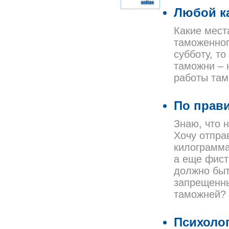
Любой ка
Какие мест
таможенног
субботу, т
таможни – 
работы та
По прав
Знаю, что 
Хочу отпра
килограмма
а еще фист
должно быт
запрещенны
таможней?
Психоло