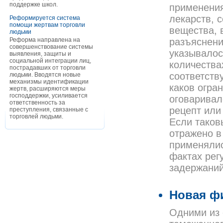
поддержке школ.
применения
лекарств, 
Реформируется система
помощи жертвам торговли
вещества, 
людьми
Реформа направлена на
разъяснени
совершенствование системы
указывалос
выявления, защиты и
социальной интеграции лиц,
количества
пострадавших от торговли
соответств
людьми. Вводятся новые
механизмы идентификации
каков огра
жертв, расширяются меры
господдержки, усиливается
оговаривал
ответственность за
рецепт или
преступления, связанные с
торговлей людьми.
Если таков
отражено в
применялис
фактах рег
задержаний
Новая ф
Одними из 