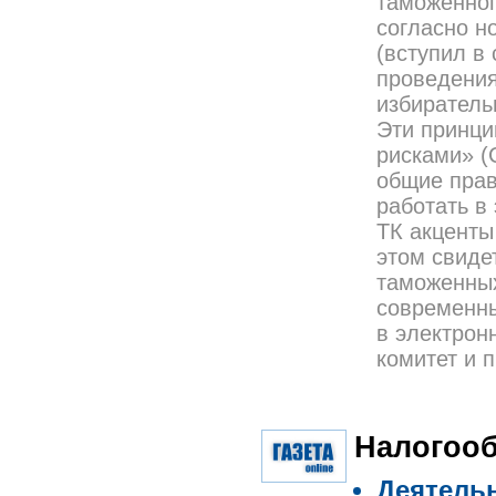
таможенног
согласно н
(вступил в
проведения
избиратель
Эти принци
рисками» (
общие прав
работать в
ТК акценты
этом свиде
таможенных
современны
в электрон
комитет и 
Налогоо
Деятельн