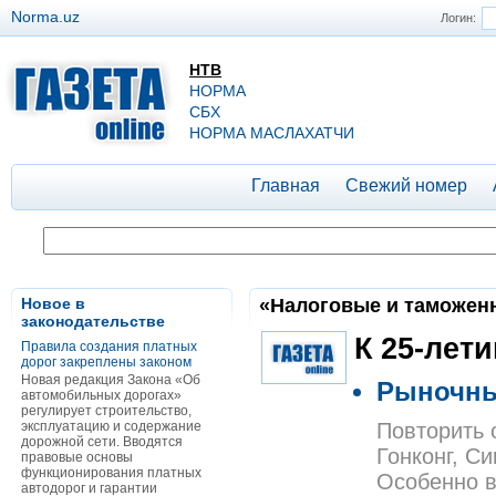
Norma.uz
Логин:
НТВ
НОРМА
СБХ
НОРМА МАСЛАХАТЧИ
Главная
Свежий номер
Новое в
«Налоговые и таможенны
законодательстве
К 25-лет
Правила создания платных
дорог закреплены законом
Новая редакция Закона «Об
Рыночны
автомобильных дорогах»
регулирует строительство,
эксплуатацию и содержание
Повторить 
дорожной сети. Вводятся
Гонконг, С
правовые основы
функционирования платных
Особенно в
автодорог и гарантии