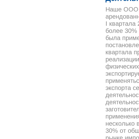
Наше ООО 
арендованн
I квартала
более 30% 
была приме
постановле
квартала п
реализации
физических
экспортиру
применятьс
экспорта се
деятельност
деятельнос
заготовите
применения
несколько 
30% от общ
рынке импо