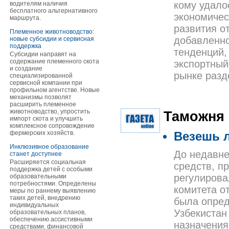
кому удало
водителям наличия
бесплатного альтернативного
экономичес
маршрута.
развития о
Племенное животноводство:
добавленно
новые субсидии и сервисная
поддержка
тенденций,
Субсидии направят на
содержание племенного скота
экспортный
и создание
рынке разд
специализированной
сервисной компании при
профильном агентстве. Новые
механизмы позволят
расширить племенное
животноводство, упростить
Таможня
импорт скота и улучшить
комплексное сопровождение
фермерских хозяйств.
Везешь л
Инклюзивное образование
До недавне
станет доступнее
Расширяется социальная
средств, п
поддержка детей с особыми
регулирова
образовательными
потребностями. Определены
комитета о
меры по раннему выявлению
таких детей, внедрению
была опред
индивидуальных
Узбекистан
образовательных планов,
обеспечению ассистивными
назначения
средствами, финансовой