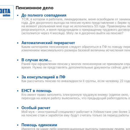
Пенсионное дело
До полного совпадения
ТСЖ, в котором я работала, ликвидировали, меня освободили от заним
года. Для досрочного выхода на пенсию нужно представление с биржи труд
на момент увольнения мне еще не исполнилось 53 года. Правомерны ли 
реорганизуется, и меня предупредили о прекращении трудового договор
(исполнится через 4 месяца). Могу ли я досрочно выйти на пенсию?
Автоматический перерасчет
Каким категориям пенсионеров следует обратиться в ПФ по поводу перер
изменением максимального размера базовой величины исчисления пен
В случае если…
Ранее при оформлении пенсии у многих пенсионеров не принимали спр
время. Нужно ли представлять дополнительные документы сейчас для 
За консультацией в ПФ
Как рассчитать пенсию по инвалидности II группы, если человеку 22 год
ЕНСТ в помощь
Кто имеет право заполнять электронную трудовую книжку (единое окно, б
перехода на новую работу выяснилось, что предыдущий работодатель о
Особый расчет
Мой муж – иностранный специалист работает в Узбекистане уже более 10
на пенсию стаж и заработок ему будут считать только за период работы
Помощь одиноким
Имеются ли какие-либо компенсационные выплаты одиноким людям, ко