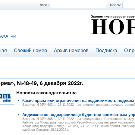
Логин:
Пароль:
АХАТЧИ
ная
Свежий номер
Архив номеров
Подписка
О пр
рма», №48-49, 6 декабря 2022г.
Новости законодательства
Какие права или ограничения на недвижимость подлежат
Законом N ЗРУ-803 от 28.11.2022 г. установлен порядок государственн
Андижанское водохранилище будет под совместным уп
Законом N ЗРУ-805 от 30.11.2022 г. ратифицировано Соглашение между
Кабинетом Министров Кыргызской Республики о совместном управлени
Абадского) водохранилища (Бишкек, 3.11.2022 г.). Закон принят Законод
одобрен Сенатом 18.11.2022 г.