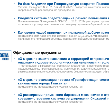
На базе Академии при Генпрокуратуре создается Право
Указом Президента N УП-257 от 28.11.2022 г. создается качественно н
кадров в сфере расследования преступлений.
Вводится система предотвращения резкого повышения 
Постановлением Президента N ПП-430 от 24.11.2022г. расширено прим
экономики и усовершенствована система регулирования биржевой торг
Как оценят ущерб природе при незаконной добыче иск
Постановлением Кабинета Министров N 666 от 23.11.2022 г. утверждено
причиненного природным объектам при незаконной добыче нерудных м
Официальные документы
«О мерах по защите населения и территорий от чрезвыч
опасными гидрометеорологическими явлениями и геол
Постановлени е Президента Республики Узбекистан В последние годы
предупреждению, прогнозированию, мониторингу, защите населения и т
размера нанесенного ущерба, обеспечению безопасности граждан, объе
«О мерах по реализации проекта «Трансформация систе
канализации города Ташкента»
Постановление Президента Республики Узбекистан
«О расширении применения биржевых механизмов в отр
совершенствовании системы регулирования биржевой т
Постановление Президента Республики Узбекистан