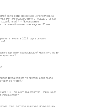
аемой должности. Позже мне исполнилось 53
а. Но там сказали, что его не дадут, так как
их действия? * * * Предприятие
а. На данный момент мне еще нет 53 лет
асчета пенсии в 2023 году в связи с
сии?
авки о зарплате, превышающей максимум на то
перерасчета?
а?
иржа труда или кто-то другой), если после
ставил ее пустой?
 лет. Он – лицо без гражданства. При выходе
 в Узбекистане?
торым нужен посторонний уход, получающим