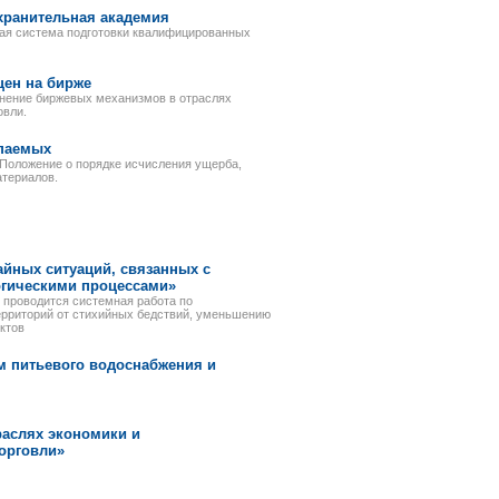
охранительная академия
овая система подготовки квалифицированных
цен на бирже
енение биржевых механизмов в отраслях
овли.
опаемых
 Положение о порядке исчисления ущерба,
атериалов.
айных ситуаций, связанных с
огическими процессами»
 проводится системная работа по
ерриторий от стихийных бедствий, уменьшению
ктов
м питьевого водоснабжения и
аслях экономики и
орговли»