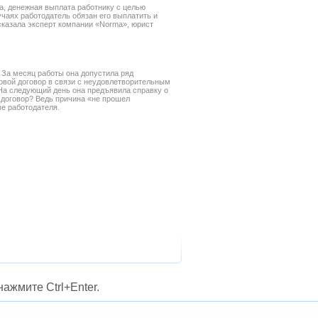
а, денежная выплата работнику с целью
лучаях работодатель обязан его выплатить и
сказала эксперт компании «Norma», юрист
За месяц работы она допустила ряд
овой договор в связи с неудовлетворительным
 На следующий день она предъявила справку о
й договор? Ведь причина «не прошел
е работодателя.
ажмите Ctrl+Enter.