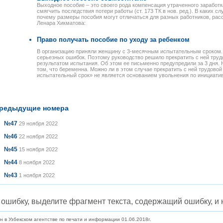
Выходное пособие – это своего рода компенсация утраченного заработк
смягчить последствия потери работы (ст. 173 ТК в нов. ред.). В каких с
почему размеры пособия могут отличаться для разных работников, рас
Ленара Хикматова:
Право получать пособие по уходу за ребенком
В организацию приняли женщину с 3-месячным испытательным сроком. 
серьезных ошибок. Поэтому руководство решило прекратить с ней труд
результатом испытания. Об этом ее письменно предупредили за 3 дня.
том, что беременна. Можно ли в этом случае прекратить с ней трудово
испытательный срок» не является основанием увольнения по инициатив
редыдущие номера
№47
29 ноября 2022
№46
22 ноября 2022
№45
15 ноября 2022
№44
8 ноября 2022
№43
1 ноября 2022
ошибку, выделите фрагмент текста, содержащий ошибку, и н
в Узбекском агентстве по печати и информации 01.06.2018г.