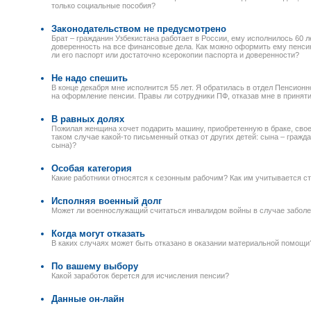
только социальные пособия?
Законодательством не предусмотрено
Брат – гражданин Узбекистана работает в России, ему исполнилось 60 ле
доверенность на все финансовые дела. Как можно оформить ему пенсию
ли его паспорт или достаточно ксерокопии паспорта и доверенности?
Не надо спешить
В конце декабря мне исполнится 55 лет. Я обратилась в отдел Пенсионн
на оформление пенсии. Правы ли сотрудники ПФ, отказав мне в принят
В равных долях
Пожилая женщина хочет подарить машину, приобретенную в браке, своей
таком случае какой-то письменный отказ от других детей: сына – гражд
сына)?
Особая категория
Какие работники относятся к сезонным рабочим? Как им учитывается с
Исполняя военный долг
Может ли военнослужащий считаться инвалидом войны в случае заболе
Когда могут отказать
В каких случаях может быть отказано в оказании материальной помощи
По вашему выбору
Какой заработок берется для исчисления пенсии?
Данные он-лайн