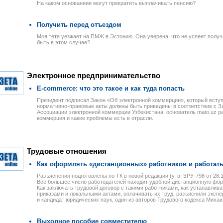
На каком основаниии могут прекратить выплачивать пенсию?
Получить перед отъездом
Моя тетя уезжает на ПМЖ в Эстонию. Она уверена, что не успеет получ
быть в этом случае?
Электронное предпринимательство
E-commerce: что это такое и как туда попасть
Президент подписал Закон «Об электронной коммерции», который вступае
нормативно-правовые акты должны быть приведены в соответствие с 
Ассоциации электронной коммерции Узбекистана, основатель mato.uz ра
коммерция и какие проблемы есть в отрасли.
Трудовые отношения
Как оформлять «дистанционных» работников и работать
Разъяснения подготовлены по ТК в новой редакции (утв. ЗРУ-798 от 28.10
Все большее число работодателей находит удобной дистанционную фор
Как заключать трудовой договор с такими работниками, как устанавлив
приказами и локальными актами, оплачивать их труд, разъяснили эксп
и кандидат юридических наук, один из авторов Трудового кодекса Михаи
Выходное пособие совместителю