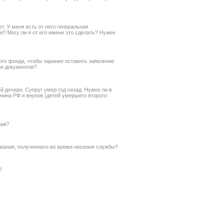
т. У меня есть от него генеральная
? Могу ли я от его имени это сделать? Нужен
ого фонда, чтобы заранее оставить заявление
ии документов?
 дочери. Супруг умер год назад. Нужно ли в
анина РФ и внуков (детей умершего второго
таж?
вания, полученного во время несения службы?
?