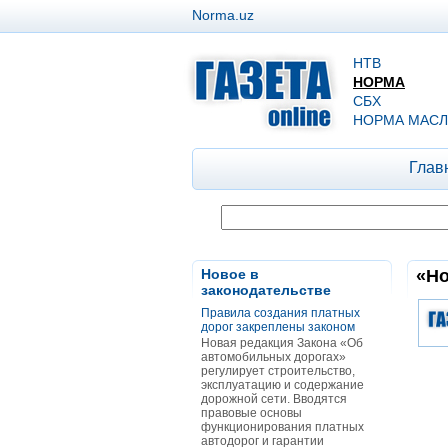
Norma.uz
НТВ
НОРМА
СБХ
НОРМА МАСЛ
Глав
Новое в
«Но
законодательстве
Правила создания платных
дорог закреплены законом
Новая редакция Закона «Об
автомобильных дорогах»
регулирует строительство,
эксплуатацию и содержание
дорожной сети. Вводятся
правовые основы
функционирования платных
автодорог и гарантии