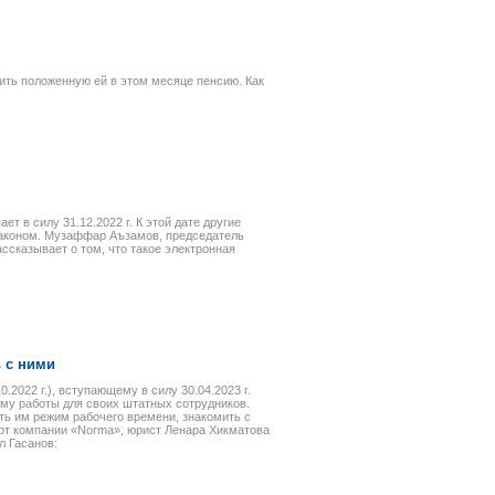
ить положенную ей в этом месяце пенсию. Как
т в силу 31.12.2022 г. К этой дате другие
Законом. Музаффар Аъзамов, председатель
ссказывает о том, что такое электронная
 с ними
.2022 г.), вступающему в силу 30.04.2023 г.
му работы для своих штатных сотрудников.
ать им режим рабочего времени, знакомить с
ерт компании «Norma», юрист Ленара Хикматова
л Гасанов: