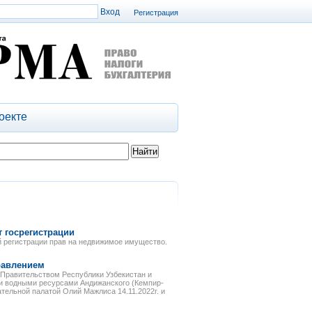
Регистрация
оекте
 госрегистрации
ой регистрации прав на недвижимое имущество.
равлением
 Правительством Республики Узбекистан и
и водными ресурсами Андижанского (Кемпир-
ательной палатой Олий Мажлиса 14.11.2022г. и