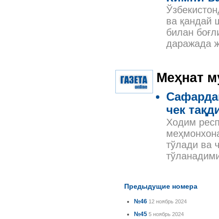
Ўзбекистон
ва қандай 
билан боғл
даражада ж
Меҳнат м
Сафардаг
чек тақд
Ходим респ
меҳмонхона
тўлади ва 
тўланадими
Предыдущие номера
№46
12 ноябрь 2024
№45
5 ноябрь 2024