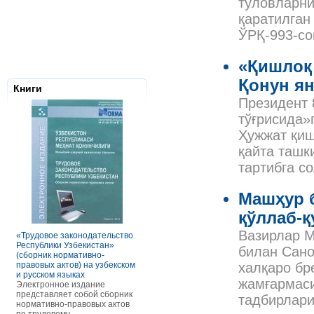
тўловларни
қаратилган
ЎРҚ-993-со
«Қишлоқ 
Қонун ян
Книги
Президент 
тўғрисида»
Ҳужжат қиш
қайта ташк
тартибга с
Машҳур б
Налоговое з
Республики 
қўллаб-
Сборник нор
правовых ак
Вазирлар М
«Трудовое законодательство
РАСЧЕТЫ С ПЕРСОНАЛОМ II
Данное элек
Республики Узбекистан»
ТОМ ОСОБЕННОСТИ
билан Сано
по сути пред
(сборник нормативно-
ОПЛАТЫ ТРУДА
сборник нор
правовых актов) на узбекском
В книге рассмотрены вопросы
халқаро бр
правовых акт
и русском языках
оплаты труда отдельных
жамғармаси
законодател
Электронное издание
категорий работников, в
Узбекистан. 
представляет собой сборник
отдельных сферах и случаях.
тадбирлари
законы, указ
нормативно-правовых актов
В частности, раскрыты
постановлен