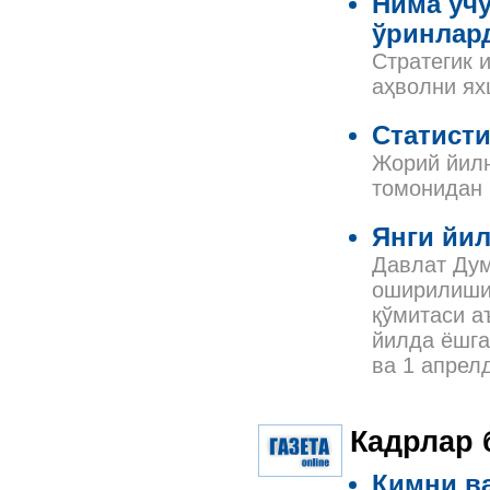
Нима учу
ўринлар
Стратегик 
аҳволни ях
Статист
Жорий йилн
томонидан 
Янги йи
Давлат Дум
оширилиши
қўмитаси а
йилда ёшга
ва 1 апрел
Кадрлар 
Кимни ва