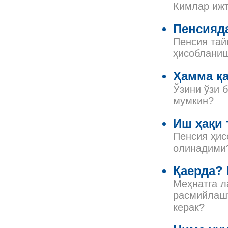
Кимлар ижт
Пенсияда
Пенсия тай
ҳисоблани
Ҳамма қа
Ўзини ўзи 
мумкин?
Иш ҳақи 
Пенсия ҳис
олинадими
Қаерда?
Меҳнатга л
расмийлашт
керак?