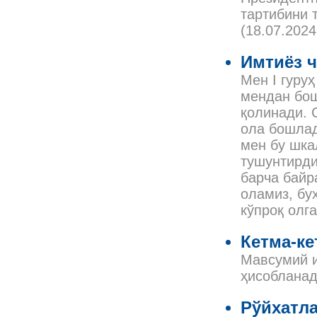
тартибини 
(18.07.202
Имтиёз ч
Мен I гуру
мендан бош
қолинади. 
ола бошлад
мен бу шка
тушунтирди
барча байр
оламиз, бу
кўпроқ олг
Кетма-ке
Мавсумий и
ҳисоблана
Рўйхатл