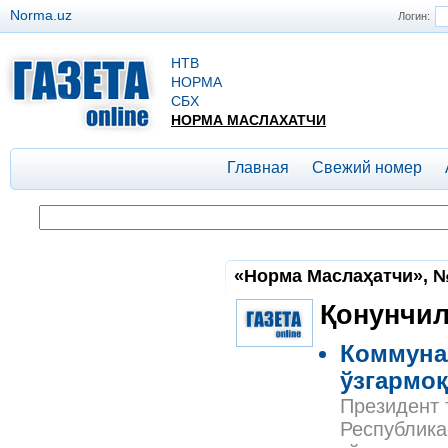
Norma.uz
Логин:
НТВ
НОРМА
СБХ
НОРМА МАСЛАХАТЧИ
Главная
Свежий номер
«Норма Маслаҳатчи», №
Қонунчил
Коммуна
ўзгармо
Президент 
Республика