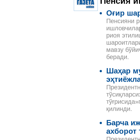
Пенсия 
Оғир шар
Пенсияни р
ишловчилар
риоя этили
шароитлари
мавзу бўйи
беради.
Шаҳар м
эҳтиёжл
Президентн
тўсиқларси
тўғрисида»
қилинди.
Барча и
ахборот 
Президентн